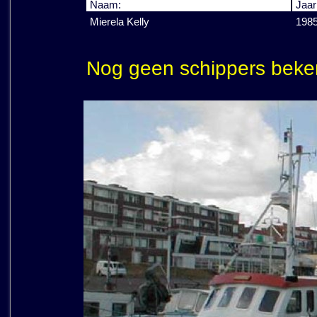
Naam:
Jaar
Mierela Kelly
198
Nog geen schippers beke