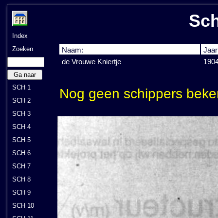
Sch
Index
Zoeken
Naam:
Jaar
de Vrouwe Kniertje
190
Ga naar
SCH 1
Nog geen schippers beke
SCH 2
SCH 3
SCH 4
SCH 5
SCH 6
SCH 7
SCH 8
SCH 9
SCH 10