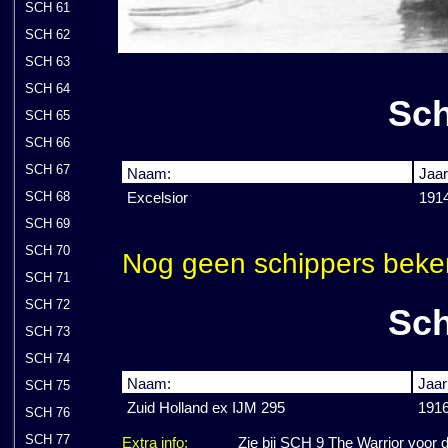
SCH 61
SCH 62
SCH 63
SCH 64
Sch
SCH 65
SCH 66
SCH 67
Naam:
Jaar
SCH 68
Excelsior
1914
SCH 69
SCH 70
Nog geen schippers beke
SCH 71
SCH 72
Sch
SCH 73
SCH 74
Naam:
Jaar
SCH 75
Zuid Holland ex IJM 295
191
SCH 76
SCH 77
Extra info:
Zie bij SCH 9 The Warrior voor 