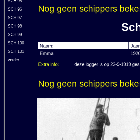
SCH 95
Nog geen schippers beke
SCH 96
SCH 97
Sch
SCH 98
SCH 99
SCH 100
Naam:
Jaar
SCH 101
Emma
192
verder..
Extra info:
deze logger is op 22-9-1919 ges
Nog geen schippers beke