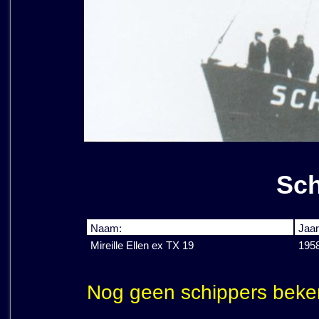
Sch
Naam:
Jaar
Mireille Ellen ex TX 19
195
Nog geen schippers beke