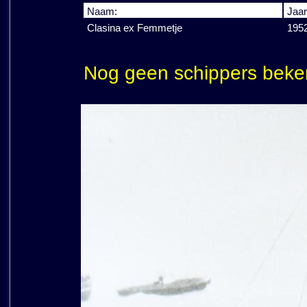
Naam:
Jaar
Clasina ex Femmetje
195
Nog geen schippers beke