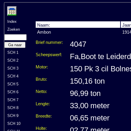
Index
Naam:
Jaar
Zoeken
Ambon
191
Brief nummer:
4047
Ga naar
SCH 1
Scheepswerf:
Fa,Boot te Leider
SCH 2
Motor:
150 Pk 3 cil Bolne
SCH 3
SCH 4
Bruto:
150,16 ton
SCH 5
Netto:
96,99 ton
SCH 6
SCH 7
Lengte:
33,00 meter
SCH 8
SCH 9
Breedte:
06,65 meter
SCH 10
Holte:
02,77 meter