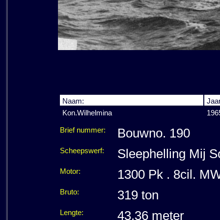
Naam:
Jaar
Kon.Wilhelmina
196
Brief nummer:
Bouwno. 190
Scheepswerf:
Sleephelling Mij 
Motor:
1300 Pk . 8cil. 
Bruto:
319 ton
Lengte:
43,36 meter