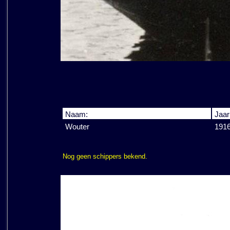
Naam:
Jaar
Wouter
191
Nog geen schippers bekend.