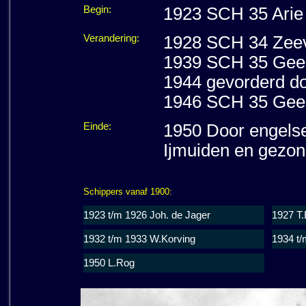
Begin:
1923 SCH 35 Arie
Verandering:
1928 SCH 34 Zeeva
1939 SCH 35 Geer
1944 gevorderd do
1946 SCH 35 Geert
Einde:
1950 Door engelse
Ijmuiden en gezo
Schippers vanaf 1900:
1923 t/m 1926 Joh. de Jager
1927 T.
1932 t/m 1933 W.Korving
1934 t/
1950 L.Rog