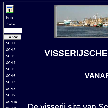
Index
Zoeken
Ga naar
SCH 1
SCH 2
VISSERIJSCHE
SCH 3
SCH 4
SCH 5
VANAF
SCH 6
SCH 7
SCH 8
SCH 9
SCH 10
De visserij site van 