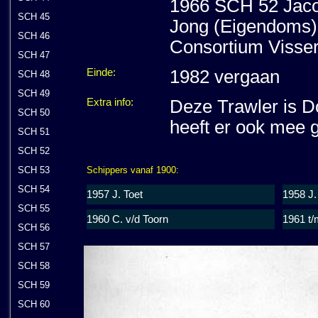
1966 SCH 52 Jacob
SCH 45
Jong (Eigendoms) B
SCH 46
Consortium Visser
SCH 47
Einde:
1982 vergaan
SCH 48
SCH 49
Extra info:
Deze Trawler is Do
SCH 50
heeft er ook mee g
SCH 51
SCH 52
Schippers vanaf 1900:
SCH 53
SCH 54
1957 J. Toet
1958 J
SCH 55
1960 C. v/d Toorn
1961 t/
SCH 56
SCH 57
SCH 58
SCH 59
SCH 60