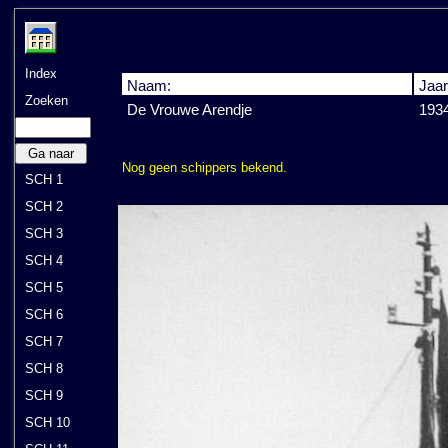
Index
Naam:
Jaar
Zoeken
De Vrouwe Arendje
193
Ga naar
Nog geen schippers bekend.
SCH 1
SCH 2
SCH 3
SCH 4
SCH 5
SCH 6
SCH 7
SCH 8
SCH 9
SCH 10