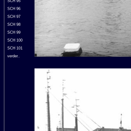
SCH 95
SCH 96
SCH 97
SCH 98
SCH 99
SCH 100
SCH 101
verder..