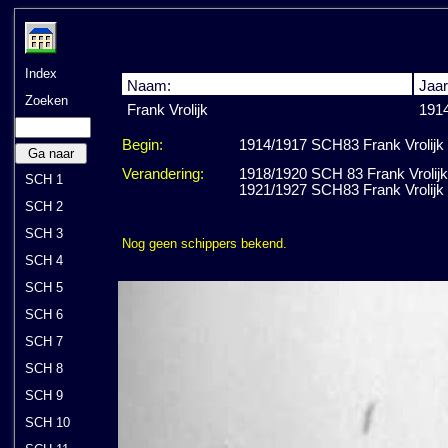
Index
Naam:
Jaar
Zoeken
Frank Vrolijk
191
Begin:
1914/1917 SCH83 Frank Vrolijk Ei
Ga naar
Verandering:
1918/1920 SCH 83 Frank Vrolijk
SCH 1
1921/1927 SCH83 Frank Vrolijk Ei
SCH 2
SCH 3
Nog geen schippers bekend.
SCH 4
SCH 5
SCH 6
SCH 7
SCH 8
SCH 9
SCH 10