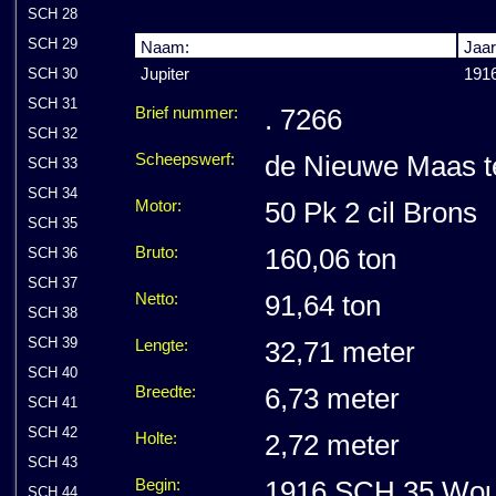
SCH 28
SCH 29
Naam:
Jaar
Jupiter
191
SCH 30
SCH 31
Brief nummer:
. 7266
SCH 32
Scheepswerf:
de Nieuwe Maas t
SCH 33
SCH 34
Motor:
50 Pk 2 cil Brons
SCH 35
Bruto:
160,06 ton
SCH 36
SCH 37
Netto:
91,64 ton
SCH 38
SCH 39
Lengte:
32,71 meter
SCH 40
Breedte:
6,73 meter
SCH 41
SCH 42
Holte:
2,72 meter
SCH 43
Begin:
1916 SCH 35 Woute
SCH 44