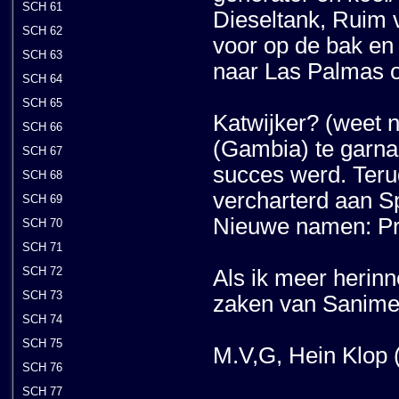
SCH 61
Dieseltank, Ruim 
SCH 62
voor op de bak e
SCH 63
naar Las Palmas o
SCH 64
SCH 65
Katwijker? (weet n
SCH 66
(Gambia) te garna
SCH 67
succes werd. Ter
SCH 68
vercharterd aan Sp
SCH 69
Nieuwe namen: Pr
SCH 70
SCH 71
SCH 72
Als ik meer herinn
SCH 73
zaken van Sanimex
SCH 74
SCH 75
M.V,G, Hein Klop 
SCH 76
SCH 77