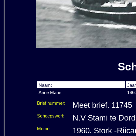
Sch
Naam:
Jaar
Anne Marie
196
Brief nummer:
Meet brief. 11745
Scheepswerf:
N.V Stami te Dord
Motor:
1960. Stork -Riic