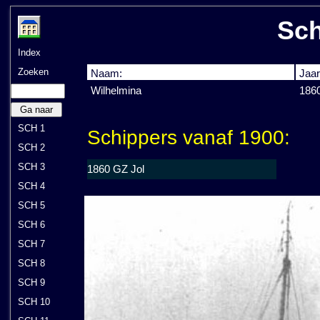
Sch
Index
Zoeken
Naam:
Jaar
Wilhelmina
186
Ga naar
SCH 1
Schippers vanaf 1900:
SCH 2
SCH 3
1860 GZ Jol
SCH 4
SCH 5
SCH 6
SCH 7
SCH 8
SCH 9
SCH 10