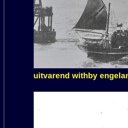
uitvarend withby engela