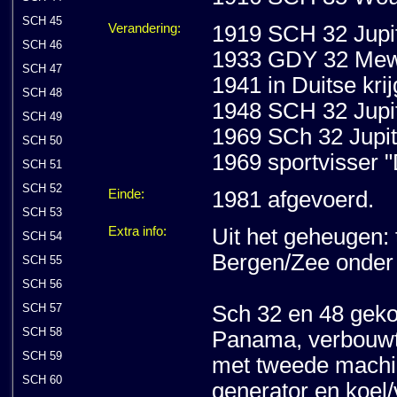
SCH 45
Verandering:
1919 SCH 32 Jupite
SCH 46
1933 GDY 32 Mewa
SCH 47
1941 in Duitse krij
SCH 48
1948 SCH 32 Jupit
SCH 49
1969 SCh 32 Jupite
SCH 50
1969 sportvisser 
SCH 51
SCH 52
Einde:
1981 afgevoerd.
SCH 53
Extra info:
Uit het geheugen:
SCH 54
Bergen/Zee onder
SCH 55
SCH 56
Sch 32 en 48 geko
SCH 57
SCH 58
Panama, verbouwt
SCH 59
met tweede machi
SCH 60
generator en koel