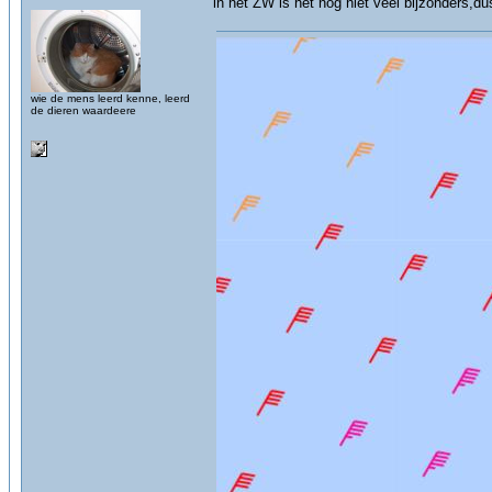
in het ZW is het nog niet veel bijzonders,du
wie de mens leerd kenne, leerd
de dieren waardeere