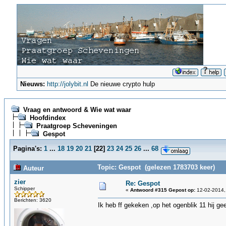
Nieuws:
http://jolybit.nl
De nieuwe crypto hulp
Vraag en antwoord & Wie wat waar
Hoofdindex
Praatgroep Scheveningen
Gespot
Pagina's:
1
...
18
19
20
21
[
22
]
23
24
25
26
...
68
Topic: Gespot (gelezen 1783703 keer)
Auteur
zier
Re: Gespot
Schipper
«
Antwoord #315 Gepost op:
12-02-2014,
Berichten: 3620
Ik heb ff gekeken ,op het ogenblik 11 hij 