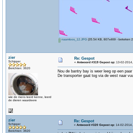
naamloos_12.JPG
(35.54 KB, 807x469 - bekeken 2
zier
Re: Gespot
Schipper
«
Antwoord #319 Gepost op:
13-02-2014,
Berichten: 3620
Nou de bantry bay is weer leeg op een paar 
De transporter gaat tog via de west naar vu
wie de mens leerd kenne, leerd
de dieren waardeere
zier
Re: Gespot
Schipper
«
Antwoord #320 Gepost op:
14-02-2014,
Berichten: 3620