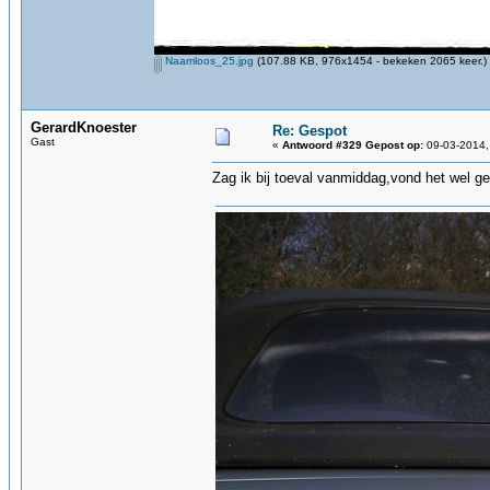
Naamloos_25.jpg
(107.88 KB, 976x1454 - bekeken 2065 keer.)
GerardKnoester
Re: Gespot
Gast
«
Antwoord #329 Gepost op:
09-03-2014,
Zag ik bij toeval vanmiddag,vond het wel ge