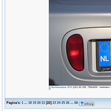
Nummerplaat.JPG
(161.92 KB, 799x600 - bekeken 1
Pagina's:
1
...
18
19
20
21
[
22
]
23
24
25
26
...
68