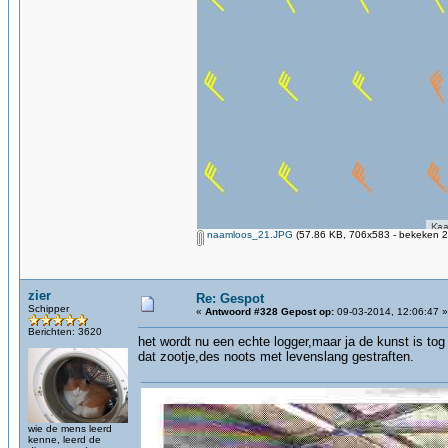
naamloos_21.JPG
(57.86 KB, 706x583 - bekeken 2
zier
Re: Gespot
Schipper
«
Antwoord #328 Gepost op:
09-03-2014, 12:06:47 »
Berichten: 3620
het wordt nu een echte logger,maar ja de kunst is to
dat zootje,des noots met levenslang gestraften.
wie de mens leerd
kenne, leerd de