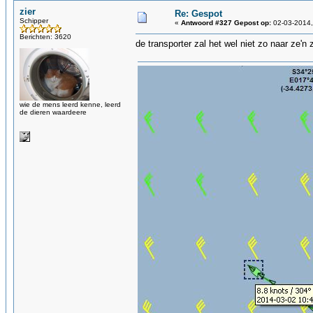
zier
Re: Gespot
Schipper
«
Antwoord #327 Gepost op:
02-03-2014,
Berichten: 3620
de transporter zal het wel niet zo naar ze'
wie de mens leerd kenne, leerd
de dieren waardeere