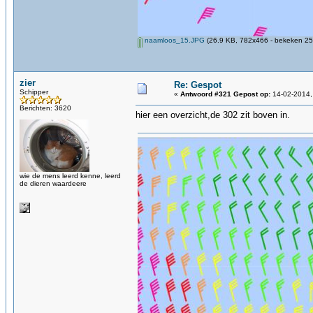
naamloos_15.JPG
(26.9 KB, 782x466 - bekeken 25
zier
Re: Gespot
Schipper
«
Antwoord #321 Gepost op:
14-02-2014,
Berichten: 3620
hier een overzicht,de 302 zit boven in.
wie de mens leerd kenne, leerd
de dieren waardeere