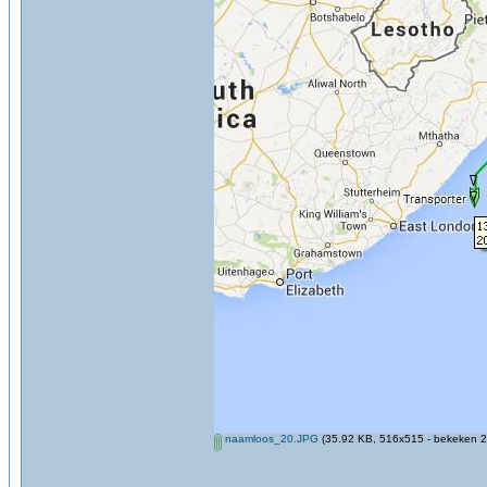
naamloos_20.JPG
(35.92 KB, 516x515 - bekeken 2