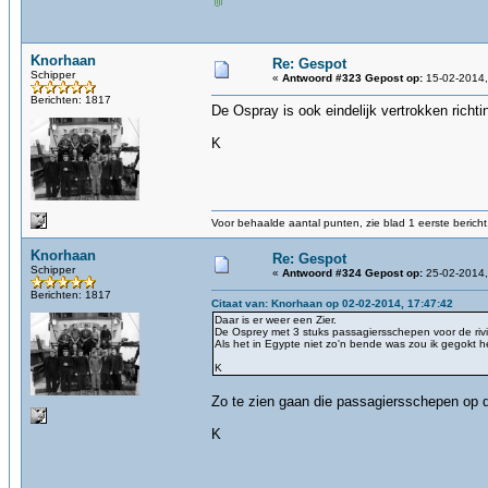
Knorhaan
Re: Gespot
Schipper
«
Antwoord #323 Gepost op:
15-02-2014,
Berichten: 1817
De Ospray is ook eindelijk vertrokken richt
K
Voor behaalde aantal punten, zie blad 1 eerste bericht
Knorhaan
Re: Gespot
Schipper
«
Antwoord #324 Gepost op:
25-02-2014,
Berichten: 1817
Citaat van: Knorhaan op 02-02-2014, 17:47:42
Daar is er weer een Zier.
De Osprey met 3 stuks passagiersschepen voor de rivi
Als het in Egypte niet zo'n bende was zou ik gegokt he
K
Zo te zien gaan die passagiersschepen op 
K