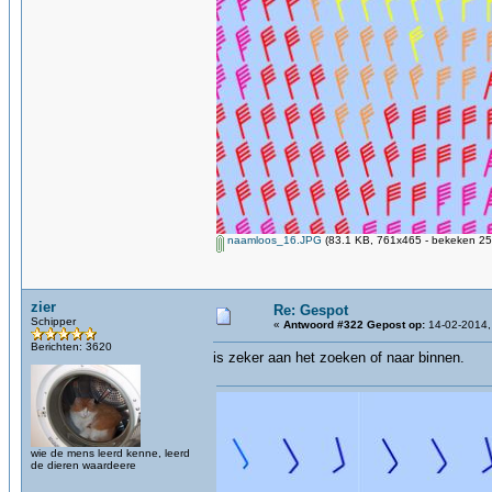
naamloos_16.JPG
(83.1 KB, 761x465 - bekeken 25
zier
Re: Gespot
Schipper
«
Antwoord #322 Gepost op:
14-02-2014,
Berichten: 3620
is zeker aan het zoeken of naar binnen.
wie de mens leerd kenne, leerd
de dieren waardeere