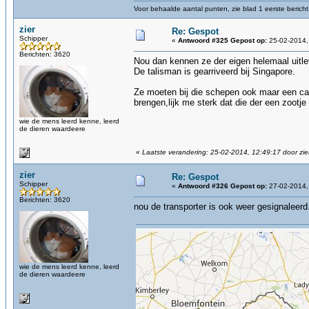
Voor behaalde aantal punten, zie blad 1 eerste bericht
zier
Re: Gespot
Schipper
«
Antwoord #325 Gepost op:
25-02-2014,
Berichten: 3620
Nou dan kennen ze der eigen helemaal uitlev
De talisman is gearriveerd bij Singapore.
Ze moeten bij die schepen ook maar een ca
brengen,lijk me sterk dat die der een zootj
wie de mens leerd kenne, leerd
de dieren waardeere
«
Laatste verandering: 25-02-2014, 12:49:17 door zie
zier
Re: Gespot
Schipper
«
Antwoord #326 Gepost op:
27-02-2014,
Berichten: 3620
nou de transporter is ook weer gesignaleerd
wie de mens leerd kenne, leerd
de dieren waardeere