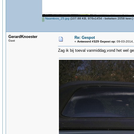
Naamloos_25.jpg
(107.88 KB, 976x1454 - bekeken 2058 keer.)
GerardKnoester
Re: Gespot
Gast
«
Antwoord #329 Gepost op:
09-03-2014,
Zag ik bij toeval vanmiddag,vond het wel ge