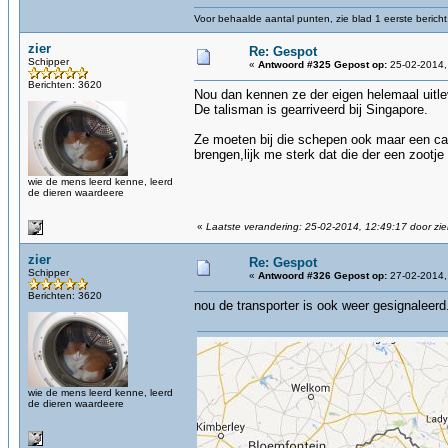
Voor behaalde aantal punten, zie blad 1 eerste bericht
zier
Re: Gespot
Schipper
«
Antwoord #325 Gepost op:
25-02-2014,
Berichten: 3620
Nou dan kennen ze der eigen helemaal uitlev
De talisman is gearriveerd bij Singapore.
Ze moeten bij die schepen ook maar een ca
brengen,lijk me sterk dat die der een zootj
wie de mens leerd kenne, leerd
de dieren waardeere
«
Laatste verandering: 25-02-2014, 12:49:17 door zie
zier
Re: Gespot
Schipper
«
Antwoord #326 Gepost op:
27-02-2014,
Berichten: 3620
nou de transporter is ook weer gesignaleerd
wie de mens leerd kenne, leerd
de dieren waardeere