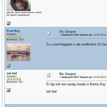
wie de mens leerd kenne, leerd
de dieren waardeere
Post Boy
Re: Gespot
Schipper
«
Antwoord #316 Gepost op:
12-02-2014,
Berichten: 1317
Zo,n puntvlaggetje is dat windkracht 10 Zie
aat taal
Re: Gespot
Schipper
«
Antwoord #317 Gepost op:
12-02-2014,
Berichten: 261
Er ligt ook een aardig vlootje in Bantry Bay
aat taal