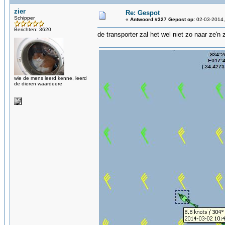
zier
Re: Gespot
Schipper
«
Antwoord #327 Gepost op:
02-03-2014,
Berichten: 3620
de transporter zal het wel niet zo naar ze'
wie de mens leerd kenne, leerd
de dieren waardeere