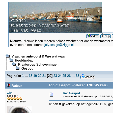
Nieuws:
Nieuwe leden moeten helaas wachten tot dat de webmaster ze a
even een e-mail sturen
jolydesign@ziggo.nl
.
Vraag en antwoord & Wie wat waar
Hoofdindex
Praatgroep Scheveningen
Gespot
Pagina's:
1
...
18
19
20
21
[
22
]
23
24
25
26
...
68
Topic: Gespot (gelezen 1781345 keer)
Auteur
zier
Re: Gespot
Schipper
«
Antwoord #315 Gepost op:
12-02-2014,
Berichten: 3620
Ik heb ff gekeken ,op het ogenblik 11 hij 