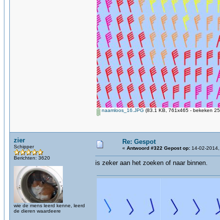
naamloos_16.JPG
(83.1 KB, 761x465 - bekeken 25
zier
Re: Gespot
Schipper
«
Antwoord #322 Gepost op:
14-02-2014,
Berichten: 3620
is zeker aan het zoeken of naar binnen.
wie de mens leerd kenne, leerd
de dieren waardeere