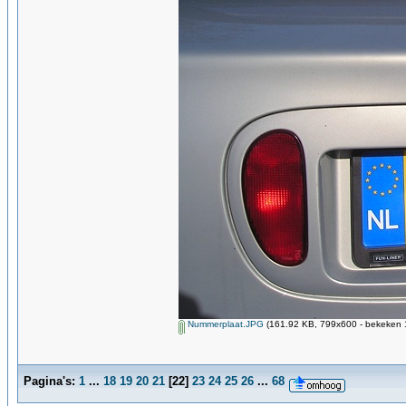
Nummerplaat.JPG
(161.92 KB, 799x600 - bekeken 1
Pagina's:
1
...
18
19
20
21
[
22
]
23
24
25
26
...
68