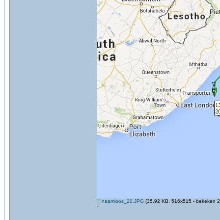
naamloos_20.JPG
(35.92 KB, 516x515 - bekeken 2