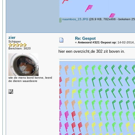
naamloos_15.JPG
(26.9 KB, 782x466 - bekeken 25
zier
Re: Gespot
Schipper
«
Antwoord #321 Gepost op:
14-02-2014,
Berichten: 3620
hier een overzicht,de 302 zit boven in.
wie de mens leerd kenne, leerd
de dieren waardeere