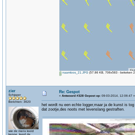
naamloos_21.JPG
(57.86 KB, 706x583 - bekeken 2
zier
Re: Gespot
Schipper
«
Antwoord #328 Gepost op:
09-03-2014, 12:06:47 »
Berichten: 3620
het wordt nu een echte logger,maar ja de kunst is to
dat zootje,des noots met levenslang gestraften.
wie de mens leerd
kenne, leerd de