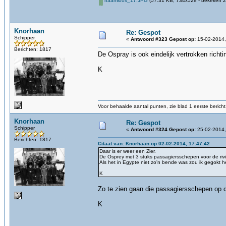
naamloos_17.JPG
(57.31 KB, 734x528 - bekeken 2
Knorhaan
Re: Gespot
Schipper
«
Antwoord #323 Gepost op:
15-02-2014,
Berichten: 1817
De Ospray is ook eindelijk vertrokken richt
K
Voor behaalde aantal punten, zie blad 1 eerste bericht
Knorhaan
Re: Gespot
Schipper
«
Antwoord #324 Gepost op:
25-02-2014,
Berichten: 1817
Citaat van: Knorhaan op 02-02-2014, 17:47:42
Daar is er weer een Zier.
De Osprey met 3 stuks passagiersschepen voor de rivi
Als het in Egypte niet zo'n bende was zou ik gegokt he
K
Zo te zien gaan die passagiersschepen op 
K