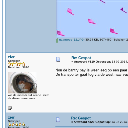
naamloos_12.JPG
(35.54 KB, 807x469 - bekeken 2
zier
Re: Gespot
Schipper
«
Antwoord #319 Gepost op:
13-02-2014,
Berichten: 3620
Nou de bantry bay is weer leeg op een paar 
De transporter gaat tog via de west naar vu
wie de mens leerd kenne, leerd
de dieren waardeere
zier
Re: Gespot
Schipper
«
Antwoord #320 Gepost op:
14-02-2014,
Berichten: 3620