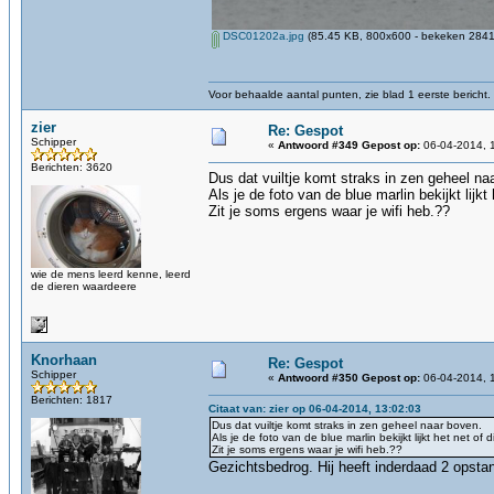
DSC01202a.jpg
(85.45 KB, 800x600 - bekeken 2841 
Voor behaalde aantal punten, zie blad 1 eerste bericht.
zier
Re: Gespot
Schipper
«
Antwoord #349 Gepost op:
06-04-2014, 
Berichten: 3620
Dus dat vuiltje komt straks in zen geheel na
Als je de foto van de blue marlin bekijkt lijkt
Zit je soms ergens waar je wifi heb.??
wie de mens leerd kenne, leerd
de dieren waardeere
Knorhaan
Re: Gespot
Schipper
«
Antwoord #350 Gepost op:
06-04-2014, 
Berichten: 1817
Citaat van: zier op 06-04-2014, 13:02:03
Dus dat vuiltje komt straks in zen geheel naar boven.
Als je de foto van de blue marlin bekijkt lijkt het net of
Zit je soms ergens waar je wifi heb.??
Gezichtsbedrog. Hij heeft inderdaad 2 opsta