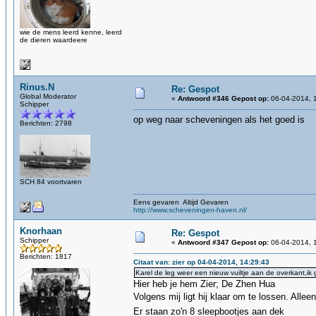
wie de mens leerd kenne, leerd
de dieren waardeere
Rinus.N
Re: Gespot
Global Moderator
«
Antwoord #346 Gepost op:
06-04-2014, 
Schipper
op weg naar scheveningen als het goed is
Berichten: 2798
SCH 84 voortvaren
Eens gevaren Altijd Gevaren
http://www.scheveningen-haven.nl/
Knorhaan
Re: Gespot
Schipper
«
Antwoord #347 Gepost op:
06-04-2014, 
Berichten: 1817
Citaat van: zier op 04-04-2014, 14:29:43
Karel de leg weer een nieuw vuiltje aan de overkant,ik
Hier heb je hem Zier; De Zhen Hua
Volgens mij ligt hij klaar om te lossen. Alle
Er staan zo'n 8 sleepbootjes aan dek