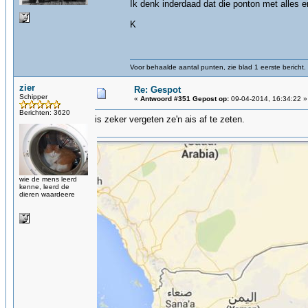
Ik denk inderdaad dat die ponton met alles 
K
Voor behaalde aantal punten, zie blad 1 eerste bericht.
zier
Re: Gespot
Schipper
«
Antwoord #351 Gepost op:
09-04-2014, 16:34:22 »
Berichten: 3620
is zeker vergeten ze'n ais af te zeten.
wie de mens leerd
kenne, leerd de
dieren waardeere