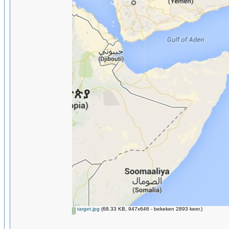
target.jpg
(68.33 KB, 947x646 - bekeken 2893 keer.)