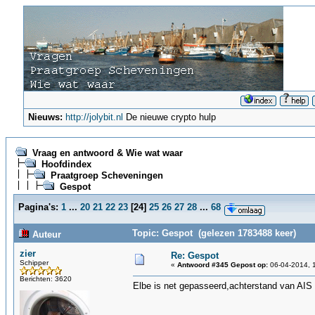
Nieuws:
http://jolybit.nl
De nieuwe crypto hulp
Vraag en antwoord & Wie wat waar
Hoofdindex
Praatgroep Scheveningen
Gespot
Pagina's:
1
...
20
21
22
23
[
24
]
25
26
27
28
...
68
Topic: Gespot (gelezen 1783488 keer)
Auteur
zier
Re: Gespot
Schipper
«
Antwoord #345 Gepost op:
06-04-2014, 1
Berichten: 3620
Elbe is net gepasseerd,achterstand van AIS i