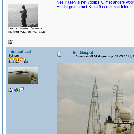
Nee Pasen is net voorbij K. met andere woor
En dat gedoe met Kroatië is ook niet lekker.
Leer v. gisteren Droom v.
morgen Maar leef vandaag
michael-taal
Re: Gespot
Schipper
«
Antwoord #356 Gepost op:
01-05-2014, 
Berichten: 349