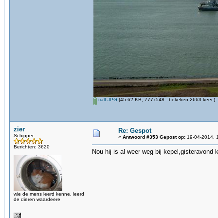
tialf.JPG
(45.62 KB, 777x548 - bekeken 2663 keer.)
zier
Re: Gespot
Schipper
«
Antwoord #353 Gepost op:
19-04-2014, 1
Berichten: 3620
Nou hij is al weer weg bij kepel,gisteravond 
wie de mens leerd kenne, leerd
de dieren waardeere