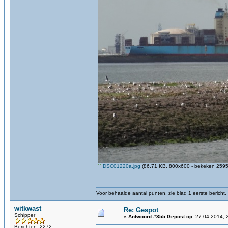
DSC01220a.jpg
(86.71 KB, 800x600 - bekeken 2595 
Voor behaalde aantal punten, zie blad 1 eerste bericht.
witkwast
Re: Gespot
Schipper
«
Antwoord #355 Gepost op:
27-04-2014, 
Berichten: 2272