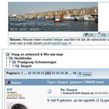
Nieuws:
Nieuwe leden moeten helaas wachten tot dat de webmaster ze a
even een e-mail sturen
jolydesign@ziggo.nl
.
Vraag en antwoord & Wie wat waar
Hoofdindex
Praatgroep Scheveningen
Gespot
Pagina's:
1
...
18
19
20
21
[
22
]
23
24
25
26
...
68
Topic: Gespot (gelezen 1780692 keer)
Auteur
zier
Re: Gespot
Schipper
«
Antwoord #315 Gepost op:
12-02-2014,
Berichten: 3620
Ik heb ff gekeken ,op het ogenblik 11 hij 