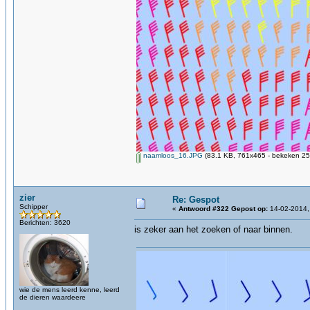
naamloos_16.JPG
(83.1 KB, 761x465 - bekeken 25
zier
Re: Gespot
Schipper
«
Antwoord #322 Gepost op:
14-02-2014,
Berichten: 3620
is zeker aan het zoeken of naar binnen.
wie de mens leerd kenne, leerd
de dieren waardeere