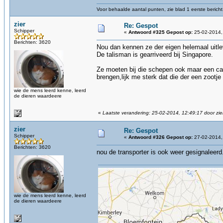
Voor behaalde aantal punten, zie blad 1 eerste bericht
zier
Re: Gespot
Schipper
«
Antwoord #325 Gepost op:
25-02-2014,
Berichten: 3620
Nou dan kennen ze der eigen helemaal uitlev
De talisman is gearriveerd bij Singapore.
Ze moeten bij die schepen ook maar een ca
brengen,lijk me sterk dat die der een zootj
wie de mens leerd kenne, leerd
de dieren waardeere
«
Laatste verandering: 25-02-2014, 12:49:17 door zie
zier
Re: Gespot
Schipper
«
Antwoord #326 Gepost op:
27-02-2014,
Berichten: 3620
nou de transporter is ook weer gesignaleerd
wie de mens leerd kenne, leerd
de dieren waardeere