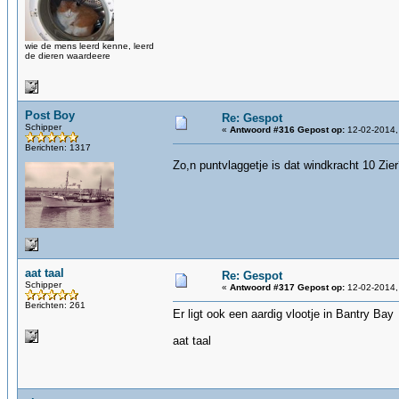
wie de mens leerd kenne, leerd
de dieren waardeere
Post Boy
Re: Gespot
Schipper
«
Antwoord #316 Gepost op:
12-02-2014,
Berichten: 1317
Zo,n puntvlaggetje is dat windkracht 10 Zie
aat taal
Re: Gespot
Schipper
«
Antwoord #317 Gepost op:
12-02-2014,
Berichten: 261
Er ligt ook een aardig vlootje in Bantry Bay
aat taal