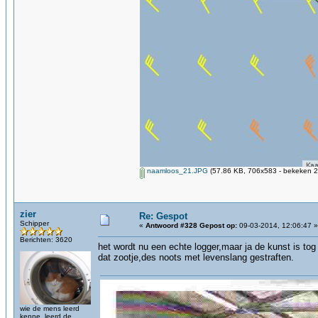
naamloos_21.JPG
(57.86 KB, 706x583 - bekeken 2
zier
Re: Gespot
Schipper
«
Antwoord #328 Gepost op:
09-03-2014, 12:06:47 »
Berichten: 3620
het wordt nu een echte logger,maar ja de kunst is to
dat zootje,des noots met levenslang gestraften.
wie de mens leerd
kenne, leerd de