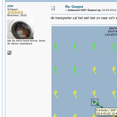
zier
Re: Gespot
Schipper
«
Antwoord #327 Gepost op:
02-03-2014,
Berichten: 3620
de transporter zal het wel niet zo naar ze'
wie de mens leerd kenne, leerd
de dieren waardeere