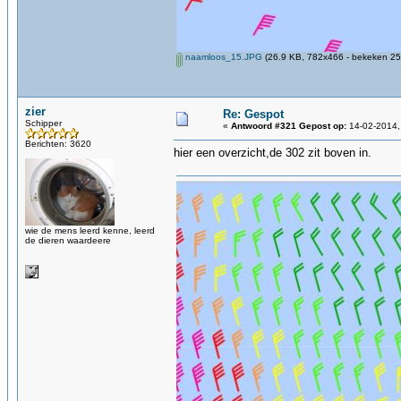
naamloos_15.JPG
(26.9 KB, 782x466 - bekeken 25
zier
Re: Gespot
Schipper
«
Antwoord #321 Gepost op:
14-02-2014,
Berichten: 3620
hier een overzicht,de 302 zit boven in.
wie de mens leerd kenne, leerd
de dieren waardeere