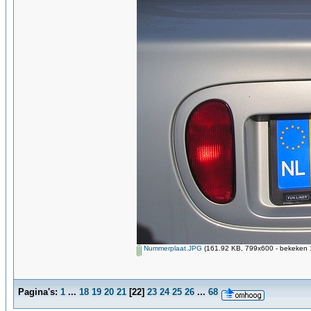
Nummerplaat.JPG
(161.92 KB, 799x600 - bekeken 1
Pagina's:
1
...
18
19
20
21
[
22
]
23
24
25
26
...
68