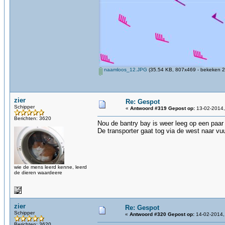
naamloos_12.JPG
(35.54 KB, 807x469 - bekeken 2
zier
Re: Gespot
Schipper
«
Antwoord #319 Gepost op:
13-02-2014,
Berichten: 3620
Nou de bantry bay is weer leeg op een paar 
De transporter gaat tog via de west naar vu
wie de mens leerd kenne, leerd
de dieren waardeere
zier
Re: Gespot
Schipper
«
Antwoord #320 Gepost op:
14-02-2014,
Berichten: 3620