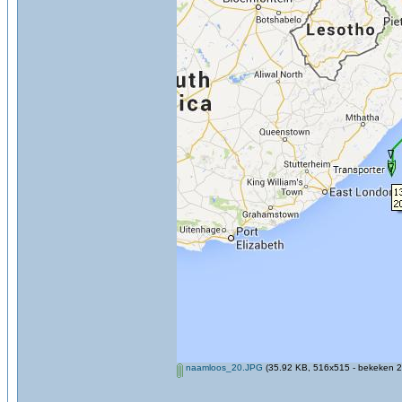
naamloos_20.JPG
(35.92 KB, 516x515 - bekeken 2