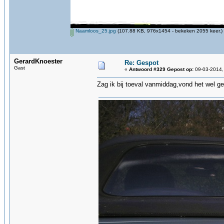
Naamloos_25.jpg
(107.88 KB, 976x1454 - bekeken 2055 keer.)
GerardKnoester
Re: Gespot
Gast
«
Antwoord #329 Gepost op:
09-03-2014,
Zag ik bij toeval vanmiddag,vond het wel ge