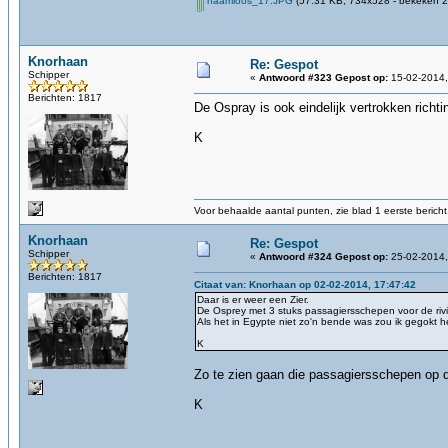
naamloos_17.JPG
(57.31 KB, 734x528 - bekeken 2
Knorhaan
Re: Gespot
Schipper
«
Antwoord #323 Gepost op:
15-02-2014,
Berichten: 1817
De Ospray is ook eindelijk vertrokken richt
K
Voor behaalde aantal punten, zie blad 1 eerste bericht
Knorhaan
Re: Gespot
Schipper
«
Antwoord #324 Gepost op:
25-02-2014,
Berichten: 1817
Citaat van: Knorhaan op 02-02-2014, 17:47:42
Daar is er weer een Zier.
De Osprey met 3 stuks passagiersschepen voor de rivi
Als het in Egypte niet zo'n bende was zou ik gegokt he
K
Zo te zien gaan die passagiersschepen op 
K