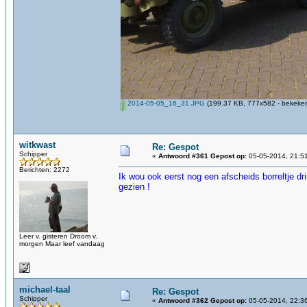
2014-05-05_16_31.JPG
(199.37 KB, 777x582 - bekeken
witkwast
Re: Gespot
Schipper
«
Antwoord #361 Gepost op:
05-05-2014, 21:5
Berichten: 2272
Ik wou ook eerst nog een afscheids borreltje d
gezien !
Leer v. gisteren Droom v.
morgen Maar leef vandaag
michael-taal
Re: Gespot
Schipper
«
Antwoord #362 Gepost op:
05-05-2014, 22:3