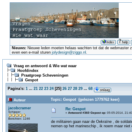
Nieuws:
Nieuwe leden moeten helaas wachten tot dat de webmaster ze a
even een e-mail sturen
jolydesign@ziggo.nl
.
Vraag en antwoord & Wie wat waar
Hoofdindex
Praatgroep Scheveningen
Gespot
Pagina's:
1
...
21
22
23
24
[
25
]
26
27
28
29
...
68
Topic: Gespot (gelezen 1779762 keer)
Auteur
jacobcramer
Re: Gespot
Schipper
«
Antwoord #360 Gepost op:
05-05-2014, 21:4
Berichten: 1246
de militairen gaan naar de Oekraïne , de solda
nemen op het marineschip , ik noem maar niet