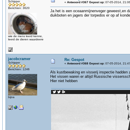
Schipper
«
Antwoord #367 Gepost op:
07-05-2014, 21:0
Berichten: 3620
Ja het is een oceaanmijnenveger geweest,en da
duikboten en jagers der torpedos er op af kond
wie de mens leerd kenne,
leerd de dieren waardeere
jacobcramer
Re: Gespot
Schipper
«
Antwoord #368 Gepost op:
07-05-2014, 21:4
Berichten: 1246
Als kustbewaking en visserij inspectie hadden
Het vissen waren er altijd Russische visserssc
Hier niet hebben
bijna