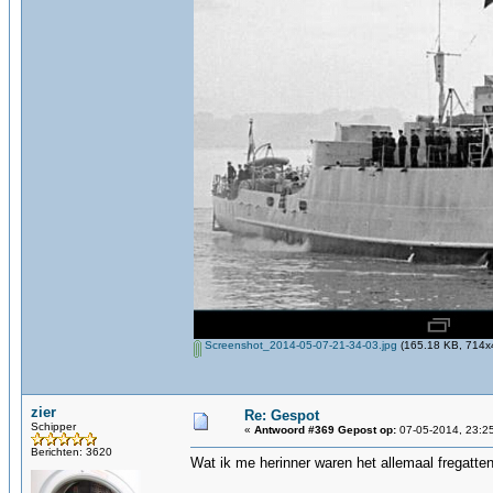
Screenshot_2014-05-07-21-34-03.jpg
(165.18 KB, 714x4
zier
Re: Gespot
Schipper
«
Antwoord #369 Gepost op:
07-05-2014, 23:2
Berichten: 3620
Wat ik me herinner waren het allemaal fregatten