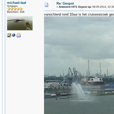
michael-taal
Re: Gespot
Schipper
«
Antwoord #371 Gepost op:
08-05-2014, 22:3
Berichten: 349
vanochtend rond 10uur is het cruiseseizoek ge