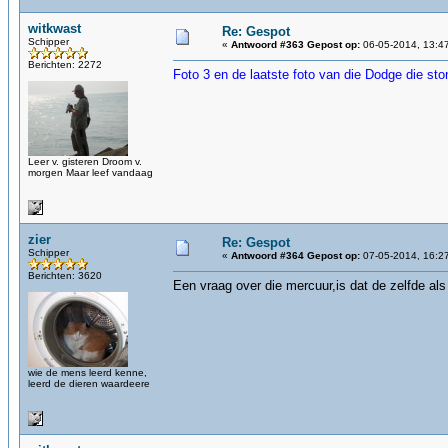
witkwast
Re: Gespot
Schipper
«
Antwoord #363 Gepost op:
06-05-2014, 13:4
Berichten: 2272
Foto 3 en de laatste foto van die Dodge die sto
Leer v. gisteren Droom v.
morgen Maar leef vandaag
zier
Re: Gespot
Schipper
«
Antwoord #364 Gepost op:
07-05-2014, 16:2
Berichten: 3620
Een vraag over die mercuur,is dat de zelfde als 
wie de mens leerd kenne,
leerd de dieren waardeere