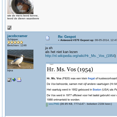
wie de mens leerd kenne,
leerd de dieren waardeere
jacobcramer
Re: Gespot
Schipper
«
Antwoord #370 Gepost op:
08-05-2014, 12:4
Berichten: 1246
ja eh
als het niet kan lezen
http://nl.wikipedia.org/wiki/Hr._Ms._Vos_(1954
)
bijna
vos.PNG
(36.95 KB, 777x147 - bekeken 2184 keer.)