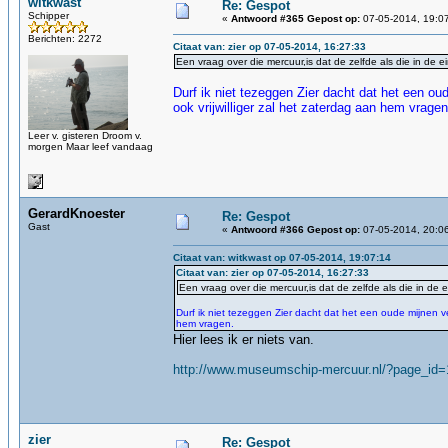
witkwast
Re: Gespot
Schipper
«
Antwoord #365 Gepost op:
07-05-2014, 19:0
Berichten: 2272
Citaat van: zier op 07-05-2014, 16:27:33
Een vraag over die mercuur,is dat de zelfde als die in de ei
Durf ik niet tezeggen Zier dacht dat het een o
ook vrijwilliger zal het zaterdag aan hem vragen
Leer v. gisteren Droom v.
morgen Maar leef vandaag
GerardKnoester
Re: Gespot
Gast
«
Antwoord #366 Gepost op:
07-05-2014, 20:0
Citaat van: witkwast op 07-05-2014, 19:07:14
Citaat van: zier op 07-05-2014, 16:27:33
Een vraag over die mercuur,is dat de zelfde als die in de e
Durf ik niet tezeggen Zier dacht dat het een oude mijnen v
hem vragen.
Hier lees ik er niets van.
http://www.museumschip-mercuur.nl/?page_id
zier
Re: Gespot