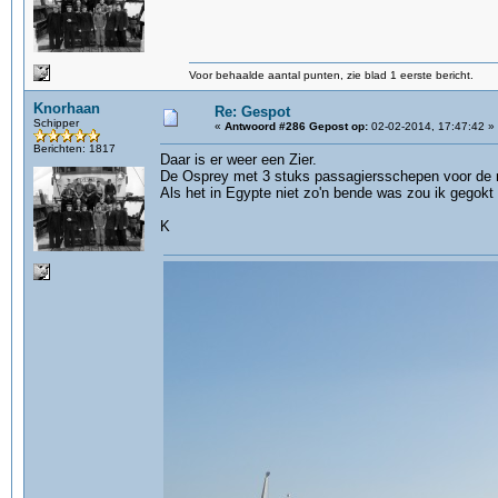
Voor behaalde aantal punten, zie blad 1 eerste bericht.
Knorhaan
Re: Gespot
Schipper
«
Antwoord #286 Gepost op:
02-02-2014, 17:47:42 »
Berichten: 1817
Daar is er weer een Zier.
De Osprey met 3 stuks passagiersschepen voor de r
Als het in Egypte niet zo'n bende was zou ik gegokt 
K