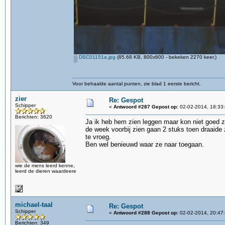
DSC01151a.jpg
(85.68 KB, 800x600 - bekeken 2270 keer.)
Voor behaalde aantal punten, zie blad 1 eerste bericht.
zier
Re: Gespot
Schipper
«
Antwoord #287 Gepost op:
02-02-2014, 18:33
Berichten: 3620
Ja ik heb hem zien leggen maar kon niet goed zi
de week voorbij zien gaan 2 stuks toen draaide 
te vroeg.
Ben wel benieuwd waar ze naar toegaan.
wie de mens leerd kenne,
leerd de dieren waardeere
michael-taal
Re: Gespot
Schipper
«
Antwoord #288 Gepost op:
02-02-2014, 20:47
Berichten: 349