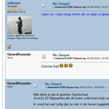
witkwast
Re: Gespot
Schipper
«
Antwoord #296 Gepost op:
04-02-2014, 15:27
Berichten: 2272
Laten ze, maar terug sturen als ze daar zo gra
Leer v. gisteren Droom v.
morgen Maar leef vandaag
GerardKnoester
Re: Gespot
Gast
«
Antwoord #297 Gepost op:
04-02-2014, 15:29
Gracias Aad
GerardKnoester
Re: Gespot
Gast
«
Antwoord #298 Gepost op:
04-02-2014, 16:00:01 »
Wat denk je dat ik gisteren Spotte Aad.
Ja echt,10 Nijlpaarden,die de koers volkomen kwijt w
Ik vond het wel Lullig dat ze niet in de haven toegel