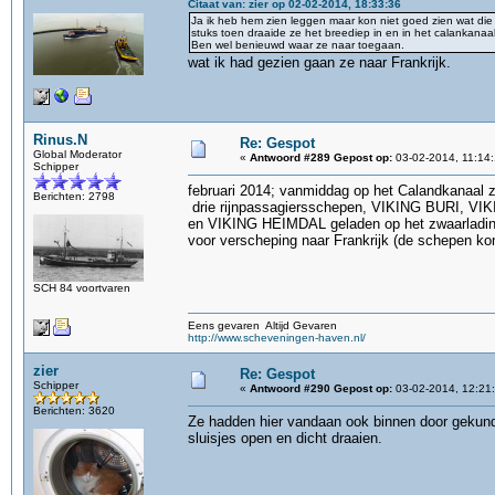
Citaat van: zier op 02-02-2014, 18:33:36
Ja ik heb hem zien leggen maar kon niet goed zien wat die 
stuks toen draaide ze het breediep in en in het calankanaa
Ben wel benieuwd waar ze naar toegaan.
wat ik had gezien gaan ze naar Frankrijk.
Rinus.N
Re: Gespot
Global Moderator
«
Antwoord #289 Gepost op:
03-02-2014, 11:14:
Schipper
februari 2014; vanmiddag op het Calandkanaal z
Berichten: 2798
drie rijnpassagiersschepen, VIKING BURI, 
en VIKING HEIMDAL geladen op het zwaarlad
voor verscheping naar Frankrijk (de schepen ko
SCH 84 voortvaren
Eens gevaren Altijd Gevaren
http://www.scheveningen-haven.nl/
zier
Re: Gespot
Schipper
«
Antwoord #290 Gepost op:
03-02-2014, 12:21
Berichten: 3620
Ze hadden hier vandaan ook binnen door gekund
sluisjes open en dicht draaien.