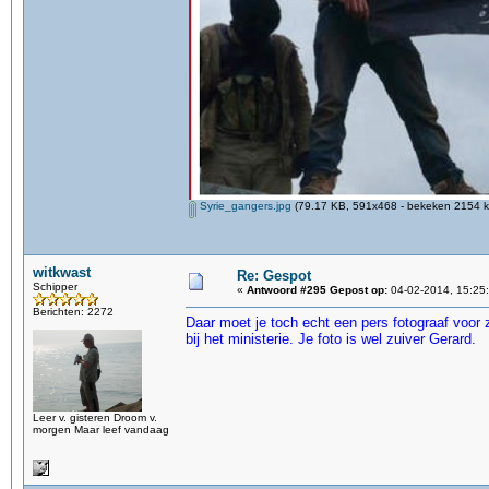
Syrie_gangers.jpg
(79.17 KB, 591x468 - bekeken 2154 ke
witkwast
Re: Gespot
Schipper
«
Antwoord #295 Gepost op:
04-02-2014, 15:25
Berichten: 2272
Daar moet je toch echt een pers fotograaf voor
bij het ministerie. Je foto is wel zuiver Gerard.
Leer v. gisteren Droom v.
morgen Maar leef vandaag