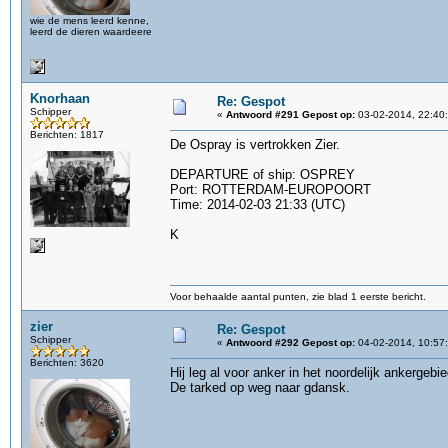
wie de mens leerd kenne,
leerd de dieren waardeere
Knorhaan
Re: Gespot
Schipper
«
Antwoord #291 Gepost op:
03-02-2014, 22:40
Berichten: 1817
De Ospray is vertrokken Zier.
DEPARTURE of ship: OSPREY
Port: ROTTERDAM-EUROPOORT
Time: 2014-02-03 21:33 (UTC)
K
Voor behaalde aantal punten, zie blad 1 eerste bericht.
zier
Re: Gespot
Schipper
«
Antwoord #292 Gepost op:
04-02-2014, 10:57
Berichten: 3620
Hij leg al voor anker in het noordelijk ankergebie
De tarked op weg naar gdansk.