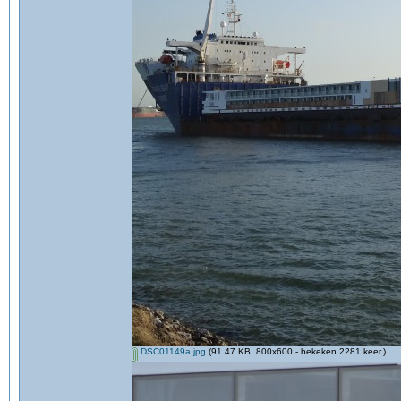
DSC01149a.jpg
(91.47 KB, 800x600 - bekeken 2281 keer.)