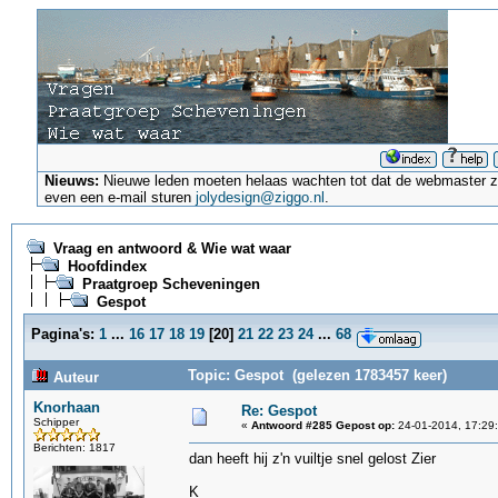
Nieuws:
Nieuwe leden moeten helaas wachten tot dat de webmaster ze a
even een e-mail sturen
jolydesign@ziggo.nl
.
Vraag en antwoord & Wie wat waar
Hoofdindex
Praatgroep Scheveningen
Gespot
Pagina's:
1
...
16
17
18
19
[
20
]
21
22
23
24
...
68
Topic: Gespot (gelezen 1783457 keer)
Auteur
Knorhaan
Re: Gespot
Schipper
«
Antwoord #285 Gepost op:
24-01-2014, 17:29
Berichten: 1817
dan heeft hij z'n vuiltje snel gelost Zier
K