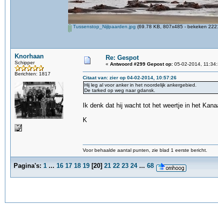
Tussenstop_Nijlpaarden.jpg
(69.78 KB, 807x485 - bekeken 2221
Knorhaan
Re: Gespot
Schipper
«
Antwoord #299 Gepost op:
05-02-2014, 11:34:
Berichten: 1817
Citaat van: zier op 04-02-2014, 10:57:26
Hij leg al voor anker in het noordelijk ankergebied.
De tarked op weg naar gdansk.
Ik denk dat hij wacht tot het weertje in het Kanaa
K
Voor behaalde aantal punten, zie blad 1 eerste bericht.
Pagina's:
1
...
16
17
18
19
[
20
]
21
22
23
24
...
68