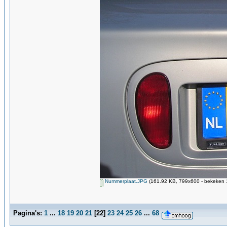
Nummerplaat.JPG
(161.92 KB, 799x600 - bekeken 1
Pagina's:
1
...
18
19
20
21
[
22
]
23
24
25
26
...
68