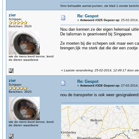
Voor behaalde aantal punten, zie blad 1 eerste bericht
zier
Re: Gespot
Schipper
«
Antwoord #325 Gepost op:
25-02-2014,
Berichten: 3620
Nou dan kennen ze der eigen helemaal uitlev
De talisman is gearriveerd bij Singapore.
Ze moeten bij die schepen ook maar een ca
brengen,lijk me sterk dat die der een zootj
wie de mens leerd kenne, leerd
de dieren waardeere
«
Laatste verandering: 25-02-2014, 12:49:17 door zie
zier
Re: Gespot
Schipper
«
Antwoord #326 Gepost op:
27-02-2014,
Berichten: 3620
nou de transporter is ook weer gesignaleerd
wie de mens leerd kenne, leerd
de dieren waardeere