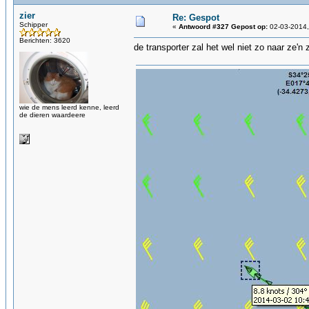
zier
Re: Gespot
Schipper
«
Antwoord #327 Gepost op:
02-03-2014,
Berichten: 3620
de transporter zal het wel niet zo naar ze'
wie de mens leerd kenne, leerd
de dieren waardeere