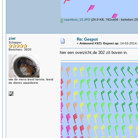
naamloos_15.JPG
(26.9 KB, 782x466 - bekeken 25
zier
Re: Gespot
Schipper
«
Antwoord #321 Gepost op:
14-02-2014,
Berichten: 3620
hier een overzicht,de 302 zit boven in.
wie de mens leerd kenne, leerd
de dieren waardeere