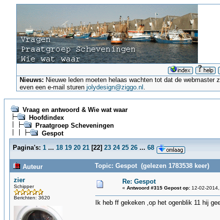
Nieuws:
Nieuwe leden moeten helaas wachten tot dat de webmaster ze a
even een e-mail sturen
jolydesign@ziggo.nl
.
Vraag en antwoord & Wie wat waar
Hoofdindex
Praatgroep Scheveningen
Gespot
Pagina's:
1
...
18
19
20
21
[
22
]
23
24
25
26
...
68
Topic: Gespot (gelezen 1783538 keer)
Auteur
zier
Re: Gespot
Schipper
«
Antwoord #315 Gepost op:
12-02-2014,
Berichten: 3620
Ik heb ff gekeken ,op het ogenblik 11 hij 