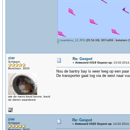
naamloos_12.JPG
(35.54 KB, 807x469 - bekeken 2
zier
Re: Gespot
Schipper
«
Antwoord #319 Gepost op:
13-02-2014,
Berichten: 3620
Nou de bantry bay is weer leeg op een paar 
De transporter gaat tog via de west naar vu
wie de mens leerd kenne, leerd
de dieren waardeere
zier
Re: Gespot
Schipper
«
Antwoord #320 Gepost op:
14-02-2014,
Berichten: 3620