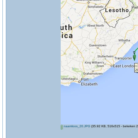
naamloos_20.JPG
(35.92 KB, 516x515 - bekeken 2