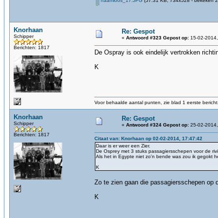
naamloos_17.JPG
(57.31 KB, 734x528 - bekeken 2
Knorhaan
Re: Gespot
Schipper
«
Antwoord #323 Gepost op:
15-02-2014,
Berichten: 1817
De Ospray is ook eindelijk vertrokken richt
K
Voor behaalde aantal punten, zie blad 1 eerste bericht
Knorhaan
Re: Gespot
Schipper
«
Antwoord #324 Gepost op:
25-02-2014,
Berichten: 1817
Citaat van: Knorhaan op 02-02-2014, 17:47:42
Daar is er weer een Zier.
De Osprey met 3 stuks passagiersschepen voor de rivi
Als het in Egypte niet zo'n bende was zou ik gegokt he
K
Zo te zien gaan die passagiersschepen op 
K