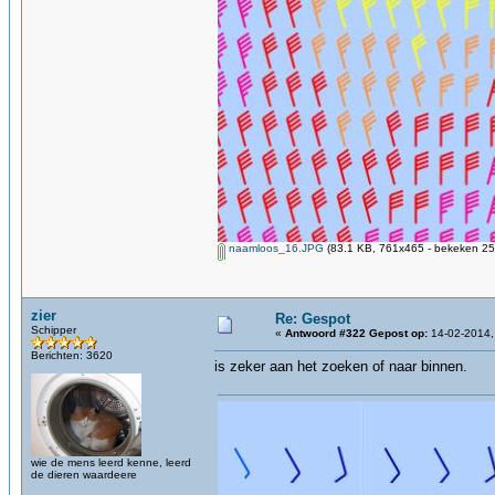
naamloos_16.JPG
(83.1 KB, 761x465 - bekeken 25
zier
Re: Gespot
Schipper
«
Antwoord #322 Gepost op:
14-02-2014,
Berichten: 3620
is zeker aan het zoeken of naar binnen.
wie de mens leerd kenne, leerd
de dieren waardeere