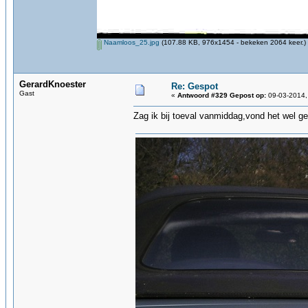
Naamloos_25.jpg
(107.88 KB, 976x1454 - bekeken 2064 keer.)
GerardKnoester
Re: Gespot
Gast
«
Antwoord #329 Gepost op:
09-03-2014,
Zag ik bij toeval vanmiddag,vond het wel ge