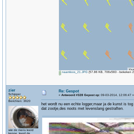
naamloos_21.JPG
(57.86 KB, 706x583 - bekeken 2
zier
Re: Gespot
Schipper
«
Antwoord #328 Gepost op:
09-03-2014, 12:06:47 »
Berichten: 3620
het wordt nu een echte logger,maar ja de kunst is to
dat zootje,des noots met levenslang gestraften.
wie de mens leerd
kenne, leerd de