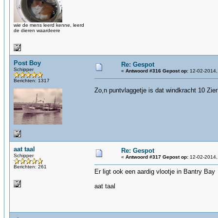
wie de mens leerd kenne, leerd
de dieren waardeere
Post Boy
Re: Gespot
Schipper
«
Antwoord #316 Gepost op:
12-02-2014,
Berichten: 1317
Zo,n puntvlaggetje is dat windkracht 10 Zie
aat taal
Re: Gespot
Schipper
«
Antwoord #317 Gepost op:
12-02-2014,
Berichten: 261
Er ligt ook een aardig vlootje in Bantry Bay
aat taal