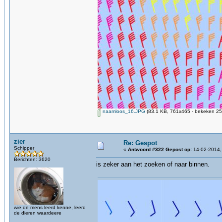
naamloos_16.JPG
(83.1 KB, 761x465 - bekeken 25
zier
Re: Gespot
Schipper
«
Antwoord #322 Gepost op:
14-02-2014,
Berichten: 3620
is zeker aan het zoeken of naar binnen.
wie de mens leerd kenne, leerd
de dieren waardeere