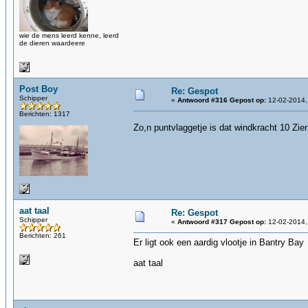
wie de mens leerd kenne, leerd
de dieren waardeere
Post Boy
Re: Gespot
Schipper
«
Antwoord #316 Gepost op:
12-02-2014,
Berichten: 1317
Zo,n puntvlaggetje is dat windkracht 10 Zie
aat taal
Re: Gespot
Schipper
«
Antwoord #317 Gepost op:
12-02-2014,
Berichten: 261
Er ligt ook een aardig vlootje in Bantry Bay
aat taal