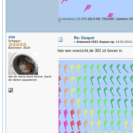
naamloos_15.JPG
(26.9 KB, 782x466 - bekeken 25
zier
Re: Gespot
Schipper
«
Antwoord #321 Gepost op:
14-02-2014,
Berichten: 3620
hier een overzicht,de 302 zit boven in.
wie de mens leerd kenne, leerd
de dieren waardeere