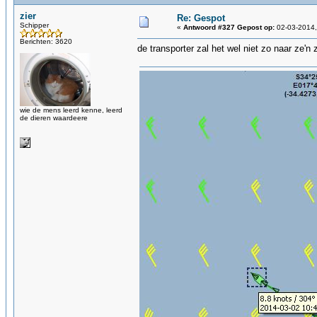
zier
Re: Gespot
Schipper
«
Antwoord #327 Gepost op:
02-03-2014,
Berichten: 3620
de transporter zal het wel niet zo naar ze'
wie de mens leerd kenne, leerd
de dieren waardeere