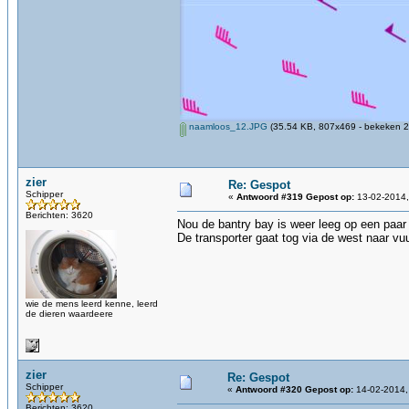
naamloos_12.JPG
(35.54 KB, 807x469 - bekeken 2
zier
Re: Gespot
Schipper
«
Antwoord #319 Gepost op:
13-02-2014,
Berichten: 3620
Nou de bantry bay is weer leeg op een paar 
De transporter gaat tog via de west naar vu
wie de mens leerd kenne, leerd
de dieren waardeere
zier
Re: Gespot
Schipper
«
Antwoord #320 Gepost op:
14-02-2014,
Berichten: 3620