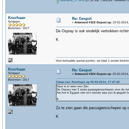
naamloos_17.JPG
(57.31 KB, 734x528 - bekeken 2
Knorhaan
Re: Gespot
Schipper
«
Antwoord #323 Gepost op:
15-02-2014,
Berichten: 1817
De Ospray is ook eindelijk vertrokken richt
K
Voor behaalde aantal punten, zie blad 1 eerste bericht
Knorhaan
Re: Gespot
Schipper
«
Antwoord #324 Gepost op:
25-02-2014,
Berichten: 1817
Citaat van: Knorhaan op 02-02-2014, 17:47:42
Daar is er weer een Zier.
De Osprey met 3 stuks passagiersschepen voor de rivi
Als het in Egypte niet zo'n bende was zou ik gegokt he
K
Zo te zien gaan die passagiersschepen op 
K