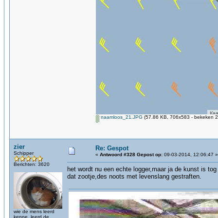
naamloos_21.JPG
(57.86 KB, 706x583 - bekeken 2
zier
Re: Gespot
Schipper
«
Antwoord #328 Gepost op:
09-03-2014, 12:06:47 »
Berichten: 3620
het wordt nu een echte logger,maar ja de kunst is to
dat zootje,des noots met levenslang gestraften.
wie de mens leerd
kenne, leerd de