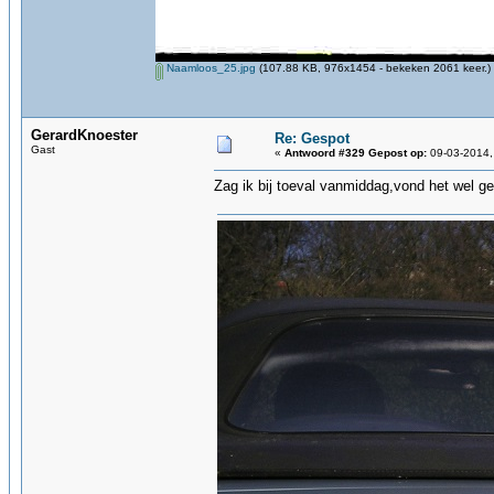
Naamloos_25.jpg
(107.88 KB, 976x1454 - bekeken 2061 keer.)
GerardKnoester
Re: Gespot
Gast
«
Antwoord #329 Gepost op:
09-03-2014,
Zag ik bij toeval vanmiddag,vond het wel ge