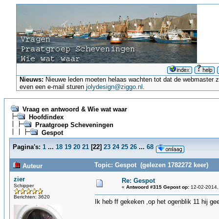
Nieuws:
Nieuwe leden moeten helaas wachten tot dat de webmaster ze a
even een e-mail sturen
jolydesign@ziggo.nl
.
Vraag en antwoord & Wie wat waar
Hoofdindex
Praatgroep Scheveningen
Gespot
Pagina's:
1
...
18
19
20
21
[
22
]
23
24
25
26
...
68
Topic: Gespot (gelezen 1782272 keer)
Auteur
zier
Re: Gespot
Schipper
«
Antwoord #315 Gepost op:
12-02-2014,
Berichten: 3620
Ik heb ff gekeken ,op het ogenblik 11 hij 