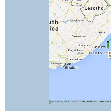
naamloos_20.JPG
(35.92 KB, 516x515 - bekeken 2