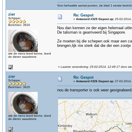
Voor behaalde aantal punten, zie blad 1 eerste bericht
zier
Re: Gespot
Schipper
«
Antwoord #325 Gepost op:
25-02-2014,
Berichten: 3620
Nou dan kennen ze der eigen helemaal uitlev
De talisman is gearriveerd bij Singapore.
Ze moeten bij die schepen ook maar een ca
brengen,lijk me sterk dat die der een zootj
wie de mens leerd kenne, leerd
de dieren waardeere
«
Laatste verandering: 25-02-2014, 12:49:17 door zie
zier
Re: Gespot
Schipper
«
Antwoord #326 Gepost op:
27-02-2014,
Berichten: 3620
nou de transporter is ook weer gesignaleerd
wie de mens leerd kenne, leerd
de dieren waardeere