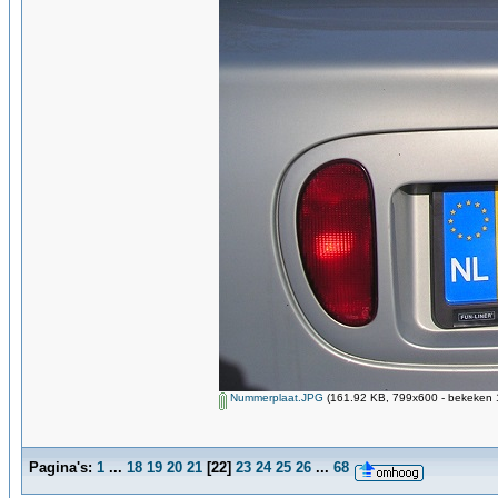
Nummerplaat.JPG
(161.92 KB, 799x600 - bekeken 1
Pagina's:
1
...
18
19
20
21
[
22
]
23
24
25
26
...
68