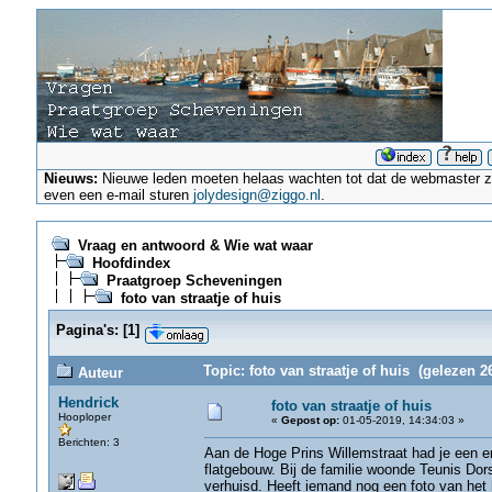
Nieuws:
Nieuwe leden moeten helaas wachten tot dat de webmaster ze a
even een e-mail sturen
jolydesign@ziggo.nl
.
Vraag en antwoord & Wie wat waar
Hoofdindex
Praatgroep Scheveningen
foto van straatje of huis
Pagina's:
[
1
]
Topic: foto van straatje of huis (gelezen 2
Auteur
Hendrick
foto van straatje of huis
Hooploper
«
Gepost op:
01-05-2019, 14:34:03 »
Berichten: 3
Aan de Hoge Prins Willemstraat had je een er
flatgebouw. Bij de familie woonde Teunis Dors
verhuisd. Heeft iemand nog een foto van het