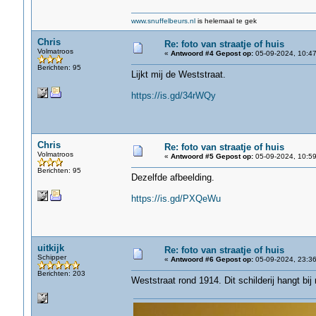
www.snuffelbeurs.nl
is helemaal te gek
Chris
Re: foto van straatje of huis
Volmatroos
«
Antwoord #4 Gepost op:
05-09-2024, 10:47
Berichten: 95
Lijkt mij de Weststraat.
https://is.gd/34rWQy
Chris
Re: foto van straatje of huis
Volmatroos
«
Antwoord #5 Gepost op:
05-09-2024, 10:59
Berichten: 95
Dezelfde afbeelding.
https://is.gd/PXQeWu
uitkijk
Re: foto van straatje of huis
Schipper
«
Antwoord #6 Gepost op:
05-09-2024, 23:36
Berichten: 203
Weststraat rond 1914. Dit schilderij hangt bij 