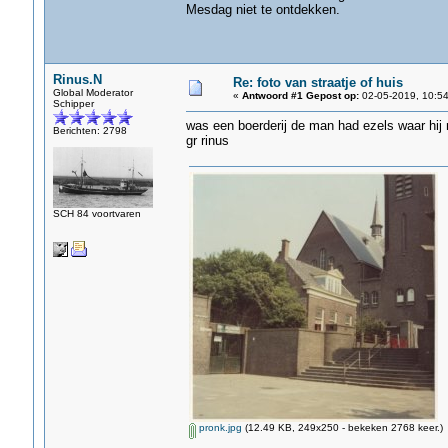
Mesdag niet te ontdekken.
Rinus.N
Re: foto van straatje of huis
Global Moderator
«
Antwoord #1 Gepost op:
02-05-2019, 10:54
Schipper
was een boerderij de man had ezels waar hij 
Berichten: 2798
gr rinus
SCH 84 voortvaren
pronk.jpg
(12.49 KB, 249x250 - bekeken 2768 keer.)