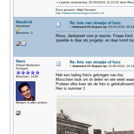
«
Laatste verandering: 02-05-2019, 11:12:51 door Rinu
Eens gevaren Altijd Gevaren
http://www.scheveningen-haven.nl/
Hendrick
Re: foto van straatje of huis
Hooploper
«
Antwoord #2 Gepost op:
03-05-2019, 09:02
Berichten: 3
Rinus, dankjewel voor je reactie. Fraaie foto! 
speelde ik daar als jongetje; en daar komt to
Hans
Re: foto van straatje of huis
Global Moderator
«
Antwoord #3 Gepost op:
22-08-2024, 14:12
Schipper
Heb een lading foto's gekregen van Ary
Berichten: 1039
Misschien leuk om te delen en wie weet waar
Probeer elke keer als de foto is gelokaliseer
Hier is nummer 1
Morgen is alles anders.