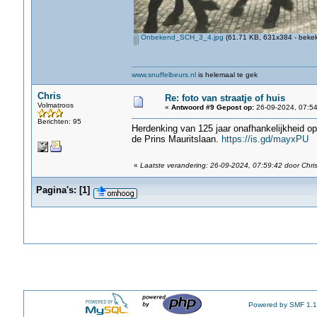
Onbekend_SCH_3_4.jpg
(61.71 KB, 631x384 - bekek
www.snuffelbeurs.nl
is helemaal te gek
Chris
Re: foto van straatje of huis
Volmatroos
«
Antwoord #9 Gepost op:
26-09-2024, 07:54
Berichten: 95
Herdenking van 125 jaar onafhankelijkheid op
de Prins Mauritslaan.
https://is.gd/mayxPU
«
Laatste verandering: 26-09-2024, 07:59:42 door Chri
Pagina's:
[
1
]
Powered by SMF 1.1