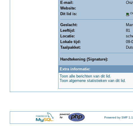
E-mail:
Onz
Website:
Dit lid is:
Of
Geslacht:
Ma
Leeftijd:
81
Locatie:
sch
Lokale tijd:
09-0
Taalpakket:
Dut
Handtekening (Signature):
Extra informatie:
Toon alle berichten van dit lid.
Toon algemene statistieken van dit lid.
Powered by SMF 1.1