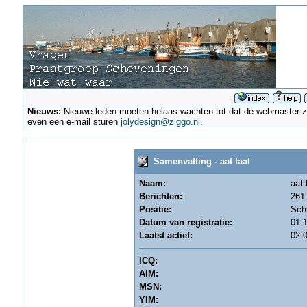
Nieuws:
Nieuwe leden moeten helaas wachten tot dat de webmaster ze a
even een e-mail sturen
jolydesign@ziggo.nl
.
Samenvatting - aat taal
Naam:
aat 
Berichten:
261 
Positie:
Sch
Datum van registratie:
01-1
Laatst actief:
02-0
ICQ:
AIM:
MSN:
YIM: