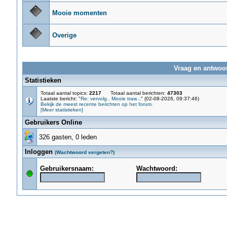
Mooie momenten
Overige
Vraag en antwoor
Statistieken
Totaal aantal topics:
2217
Totaal aantal berichten:
47303
Laatste bericht: "
Re: vervolg.. Mooie traw...
" (02-08-2026, 09:37:46)
Bekijk de meest recente berichten op het forum.
[Meer statistieken]
Gebruikers Online
326 gasten, 0 leden
Inloggen
(Wachtwoord vergeten?)
Gebruikersnaam:
Wachtwoord: