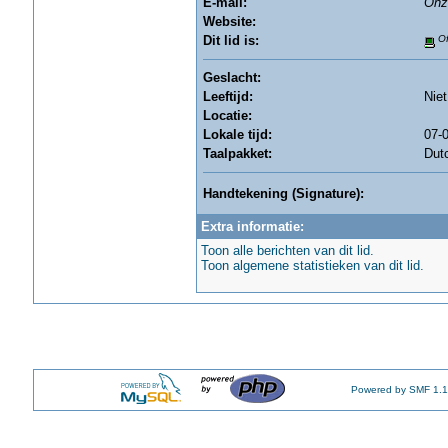
E-mail:
Onz
Website:
Dit lid is:
Of
Geslacht:
Leeftijd:
Nie
Locatie:
Lokale tijd:
07-0
Taalpakket:
Dut
Handtekening (Signature):
Extra informatie:
Toon alle berichten van dit lid.
Toon algemene statistieken van dit lid.
Powered by SMF 1.1