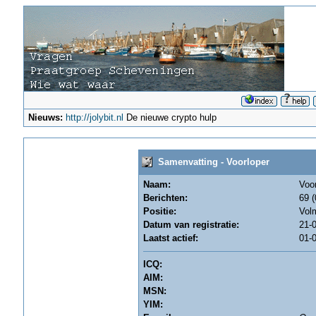
Nieuws:
http://jolybit.nl
De nieuwe crypto hulp
Samenvatting - Voorloper
Naam:
Voor
Berichten:
69 (
Positie:
Vol
Datum van registratie:
21-0
Laatst actief:
01-0
ICQ:
AIM:
MSN:
YIM: