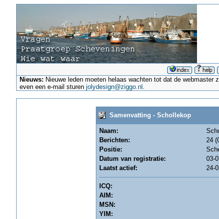
Nieuws:
Nieuwe leden moeten helaas wachten tot dat de webmaster ze a
even een e-mail sturen
jolydesign@ziggo.nl
.
Samenvatting - Schollekop
Naam:
Scho
Berichten:
24 (
Positie:
Sch
Datum van registratie:
03-0
Laatst actief:
24-0
ICQ:
AIM:
MSN:
YIM: