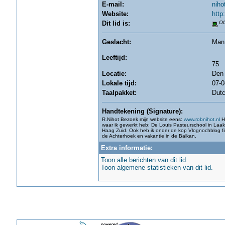
E-mail:
niho
Website:
http
Dit lid is:
Off
Geslacht:
Man
Leeftijd:
75
Locatie:
Den
Lokale tijd:
07-0
Taalpakket:
Dut
Handtekening (Signature):
R.Nihot Bezoek mijn website eens:
www.robnihot.nl
Hi
waar ik gewerkt heb: De Louis Pasteurschool in Laa
Haag Zuid. Ook heb ik onder de kop Vlognochblog fil
de Achterhoek en vakantie in de Balkan.
Extra informatie:
Toon alle berichten van dit lid.
Toon algemene statistieken van dit lid.