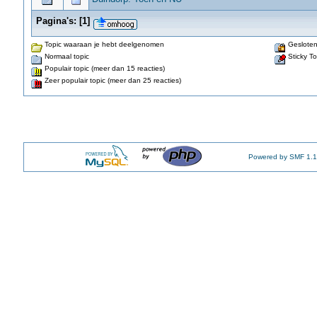
Pagina's:
[
1
]
Topic waaraan je hebt deelgenomen
Gesloten
Normaal topic
Sticky To
Populair topic (meer dan 15 reacties)
Zeer populair topic (meer dan 25 reacties)
Powered by SMF 1.1