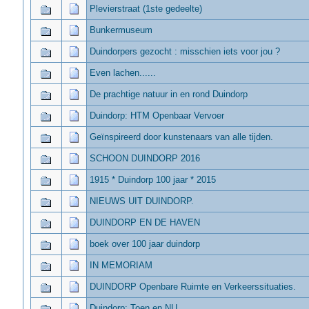
Plevierstraat (1ste gedeelte)
Bunkermuseum
Duindorpers gezocht : misschien iets voor jou ?
Even lachen......
De prachtige natuur in en rond Duindorp
Duindorp: HTM Openbaar Vervoer
Geïnspireerd door kunstenaars van alle tijden.
SCHOON DUINDORP 2016
1915 * Duindorp 100 jaar * 2015
NIEUWS UIT DUINDORP.
DUINDORP EN DE HAVEN
boek over 100 jaar duindorp
IN MEMORIAM
DUINDORP Openbare Ruimte en Verkeerssituaties.
Duindorp: Toen en NU