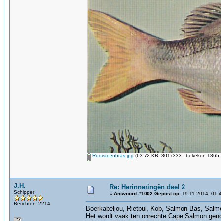
Rooisteenbras.jpg
(63.72 KB, 801x333 - bekeken 1865 k
J.H.
Re: Herinneringën deel 2
Schipper
«
Antwoord #1002 Gepost op:
19-11-2014, 01:
Berichten: 2214
Boerkabeljou, Rietbul, Kob, Salmon Bas, Salm
Het wordt vaak ten onrechte Cape Salmon gen