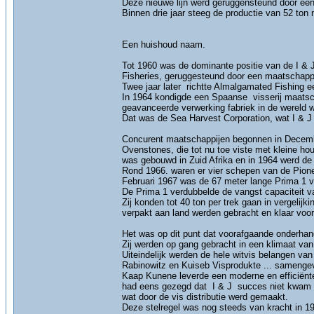
Deze nieuwe lijn werd geruggensteund door een
Binnen drie jaar steeg de productie van 52 ton 
Een huishoud naam.
Tot 1960 was de dominante positie van de I & J
Fisheries, geruggesteund door een maatschappij
Twee jaar later richtte Almalgamated Fishing e
In 1964 kondigde een Spaanse visserij maatsc
geavanceerde verwerking fabriek in de wereld w
Dat was de Sea Harvest Corporation, wat I & J
Concurent maatschappijen begonnen in December
Ovenstones, die tot nu toe viste met kleine hout
was gebouwd in Zuid Afrika en in 1964 werd de 
Rond 1966. waren er vier schepen van de Pion
Februari 1967 was de 67 meter lange Prima 1 vi
De Prima 1 verdubbelde de vangst capaciteit va
Zij konden tot 40 ton per trek gaan in vergelij
verpakt aan land werden gebracht en klaar voo
Het was op dit punt dat voorafgaande onderha
Zij werden op gang gebracht in een klimaat van 
Uiteindelijk werden de hele witvis belangen v
Rabinowitz en Kuiseb Visprodukte ... samenge
Kaap Kunene leverde een moderne en efficiënte 
had eens gezegd dat I & J succes niet kwam 
wat door de vis distributie werd gemaakt.
Deze stelregel was nog steeds van kracht in 