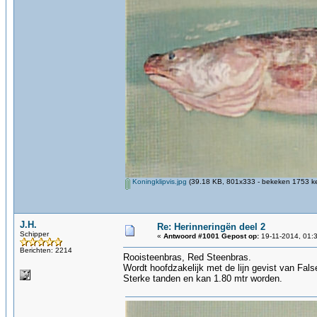
Koningklipvis.jpg
(39.18 KB, 801x333 - bekeken 1753 ke
J.H.
Re: Herinneringën deel 2
Schipper
«
Antwoord #1001 Gepost op:
19-11-2014, 01:
Berichten: 2214
Rooisteenbras, Red Steenbras.
Wordt hoofdzakelijk met de lijn gevist van Fal
Sterke tanden en kan 1.80 mtr worden.