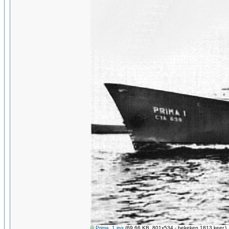
Prima_1.jpg
(69.66 KB, 801x534 - bekeken 1813 keer.)