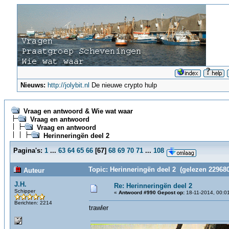
Nieuws:
http://jolybit.nl
De nieuwe crypto hulp
Vraag en antwoord & Wie wat waar
Vraag en antwoord
Vraag en antwoord
Herinneringën deel 2
Pagina's:
1
...
63
64
65
66
[
67
]
68
69
70
71
...
108
Topic: Herinneringën deel 2 (gelezen 229680
Auteur
J.H.
Re: Herinneringën deel 2
Schipper
«
Antwoord #990 Gepost op:
18-11-2014, 00:0
Berichten: 2214
trawler