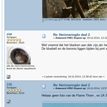
CC-klein.jpg
(177.4 KB, 801x534 - bekeken 1861 keer.)
zier
Re: Herinneringën deel 2
Schipper
«
Antwoord #991 Gepost op:
18-11-2014, 12:3
Berichten: 3620
Wel vreemd dat het blanken aan dek zijn,als he
De bluebell en de boronia liggen bijden bij por
wie de mens leerd kenne,
leerd de dieren waardeere
«
Laatste verandering: 18-11-2014, 12:38:42 door zier
»
J.H.
Re: Herinneringën deel 2
Schipper
«
Antwoord #992 Gepost op:
18-11-2014, 13:5
Berichten: 2214
Helaas geen foto van de Flame Thorn , ex LK