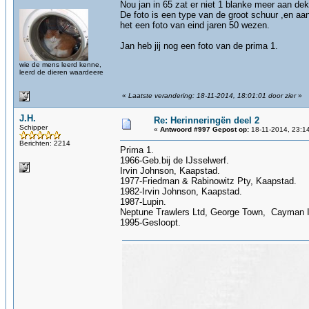
Nou jan in 65 zat er niet 1 blanke meer aan de
De foto is een type van de groot schuur ,en aan
het een foto van eind jaren 50 wezen.
Jan heb jij nog een foto van de prima 1.
wie de mens leerd kenne,
leerd de dieren waardeere
«
Laatste verandering: 18-11-2014, 18:01:01 door zier
»
J.H.
Re: Herinneringën deel 2
Schipper
«
Antwoord #997 Gepost op:
18-11-2014, 23:1
Berichten: 2214
Prima 1.
1966-Geb.bij de IJsselwerf.
Irvin Johnson, Kaapstad.
1977-Friedman & Rabinowitz Pty, Kaapstad.
1982-Irvin Johnson, Kaapstad.
1987-Lupin.
Neptune Trawlers Ltd, George Town, Cayman I
1995-Gesloopt.