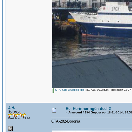
CTA-725-Bluebell-.jpg
(81 KB, 801x534 - bekeken 1807 k
J.H.
Re: Herinneringën deel 2
Schipper
«
Antwoord #994 Gepost op:
18-11-2014, 14:5
Berichten: 2214
CTA-282-Boronia