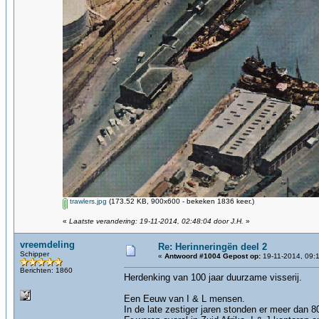
trawlers.jpg
(173.52 KB, 900x600 - bekeken 1836 keer.)
«
Laatste verandering: 19-11-2014, 02:48:04 door J.H.
»
vreemdeling
Re: Herinneringën deel 2
Schipper
«
Antwoord #1004 Gepost op:
19-11-2014, 09:
Berichten: 1860
Herdenking van 100 jaar duurzame visseri
Een Eeuw van I & L mensen.
In de late zestiger jaren stonden er meer dan 80