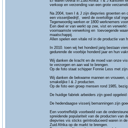
Er waren overal in Zuid Afrika I & J kantoren 
verkoop en verzending van een grote verzameli
Na 2004, toen I & J zijn diepvries groenten en
een visserijbedrijf, werd de overtollige staf in
Tegenwoordig werken er 1800 werknemers voor
Een deel er van werkt op zee, vist en verwerk
voornaamste verwerking en toevoegende waarde
maatschappij.
Allen spelen een vitale rol in de productie van 
In 2010. toen wij het honderd jarig bestaan vi
gedurende de voorbije honderd jaar en hun vak
Wij danken de kracht en de moed van onze vis
te verzorgen en aan wal te brengen.
Op de foto staat schipper Fonnie Less met zij
Wij danken de bekwame mannen en vrouwen, die 
smakelijke I & J producten.
Op de foto een groep mensen rond 1985, bezig 
De huidige fabriek arbeiders zijn goed opgelei
De hedendaagse visserij bemanningen zijn goed 
Een voortreffelijk voorbeeld van de ondersteun
spreidende populariteit van de producten van de
diepvries vis sticks geïntroduceerd waren in 
Zuid Afrika op de markt te brengen.