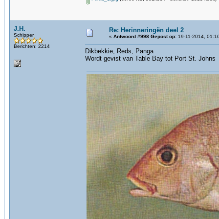
J.H.
Re: Herinneringën deel 2
Schipper
«
Antwoord #998 Gepost op:
19-11-2014, 01:1
Berichten: 2214
Dikbekkie, Reds, Panga
Wordt gevist van Table Bay tot Port St. Johns