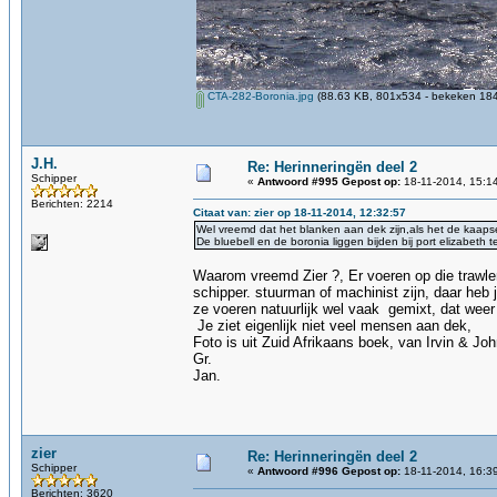
CTA-282-Boronia.jpg
(88.63 KB, 801x534 - bekeken 184
J.H.
Re: Herinneringën deel 2
Schipper
«
Antwoord #995 Gepost op:
18-11-2014, 15:1
Berichten: 2214
Citaat van: zier op 18-11-2014, 12:32:57
Wel vreemd dat het blanken aan dek zijn,als het de kaapse
De bluebell en de boronia liggen bijden bij port elizabeth
Waarom vreemd Zier ?, Er voeren op die trawler
schipper. stuurman of machinist zijn, daar he
ze voeren natuurlijk wel vaak gemixt, dat weer 
Je ziet eigenlijk niet veel mensen aan dek,
Foto is uit Zuid Afrikaans boek, van Irvin & Jo
Gr.
Jan.
zier
Re: Herinneringën deel 2
Schipper
«
Antwoord #996 Gepost op:
18-11-2014, 16:3
Berichten: 3620