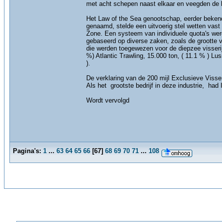
met acht schepen naast elkaar en veegden de
Het Law of the Sea genootschap, eerder beken
genaamd, stelde een uitvoerig stel wetten vast
Zone. Een systeem van individuele quota's we
gebaseerd op diverse zaken, zoals de grootte va
die werden toegewezen voor de diepzee visserij
%) Atlantic Trawling, 15.000 ton, ( 11.1 % ) Lu
).
De verklaring van de 200 mijl Exclusieve Visser
Als het grootste bedrijf in deze industrie, had I
Wordt vervolgd
Pagina's:
1
...
63
64
65
66
[
67
]
68
69
70
71
...
108