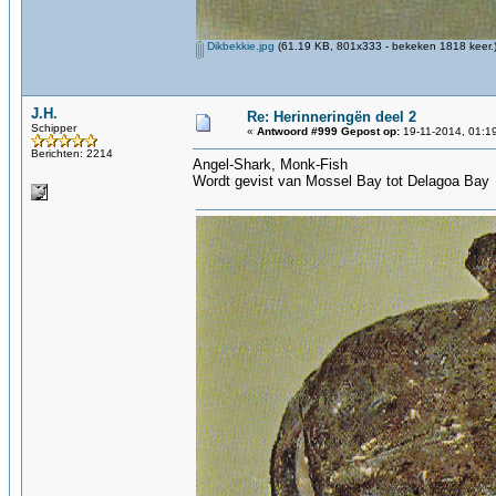
Dikbekkie.jpg
(61.19 KB, 801x333 - bekeken 1818 keer.
J.H.
Re: Herinneringën deel 2
Schipper
«
Antwoord #999 Gepost op:
19-11-2014, 01:1
Berichten: 2214
Angel-Shark, Monk-Fish
Wordt gevist van Mossel Bay tot Delagoa Bay