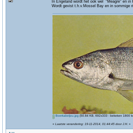
In Engeland wordt het ook wel "Meagre" en in
Wordt gevist t.h.v.Mossel Bay en in sommige ri
Boerkabeljou.jpg
(50.84 KB, 692x333 - bekeken 1800 ke
«
Laatste verandering: 19-11-2014, 01:44:45 door J.H.
»