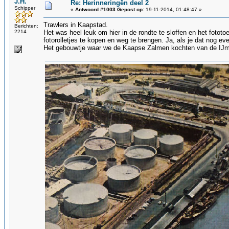
J.H.
Re: Herinneringën deel 2
Schipper
«
Antwoord #1003 Gepost op:
19-11-2014, 01:48:47 »
Trawlers in Kaapstad.
Berichten:
2214
Het was heel leuk om hier in de rondte te sloffen en het fototoes
fotorolletjes te kopen en weg te brengen. Ja, als je dat nog e
Het gebouwtje waar we de Kaapse Zalmen kochten van de IJmu