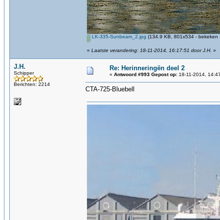
LK-335-Sunbeam_2.jpg
(134.9 KB, 801x534 - bekeken 
«
Laatste verandering: 18-11-2014, 16:17:51 door J.H.
»
J.H.
Re: Herinneringën deel 2
Schipper
«
Antwoord #993 Gepost op:
18-11-2014, 14:4
Berichten: 2214
CTA-725-Bluebell