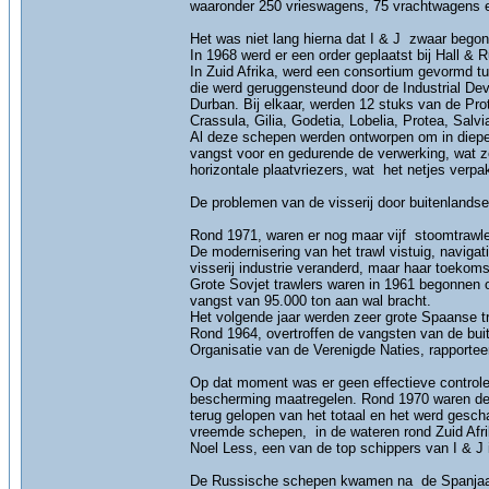
waaronder 250 vrieswagens, 75 vrachtwagens 
Het was niet lang hierna dat I & J zwaar begon
In 1968 werd er een order geplaatst bij Hall &
In Zuid Afrika, werd een consortium gevormd 
die werd geruggensteund door de Industrial Dev
Durban. Bij elkaar, werden 12 stuks van de Pr
Crassula, Gilia, Godetia, Lobelia, Protea, Salv
Al deze schepen werden ontworpen om in diepe
vangst voor en gedurende de verwerking, wat 
horizontale plaatvriezers, wat het netjes verp
De problemen van de visserij door buitenlands
Rond 1971, waren er nog maar vijf stoomtrawle
De modernisering van het trawl vistuig, navigat
visserij industrie veranderd, maar haar toekom
Grote Sovjet trawlers waren in 1961 begonnen om
vangst van 95.000 ton aan wal bracht.
Het volgende jaar werden zeer grote Spaanse tra
Rond 1964, overtroffen de vangsten van de bu
Organisatie van de Verenigde Naties, rapportee
Op dat moment was er geen effectieve controle
bescherming maatregelen. Rond 1970 waren de 
terug gelopen van het totaal en het werd gesc
vreemde schepen, in de wateren rond Zuid Afri
Noel Less, een van de top schippers van I & J
De Russische schepen kwamen na de Spanjaarde