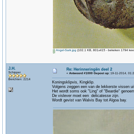
Angel-Sark.jpg
(102.1 KB, 801x415 - bekeken 1794 keer
J.H.
Re: Herinneringën deel 2
Schipper
«
Antwoord #1000 Gepost op:
19-11-2014, 01:
Berichten: 2214
Koningsklipvis, Kingklip.
Volgens zeggen een van de lekkerste vissen uit 
Het wordt soms ook "Ling" of "Beardie" genoemd
De vislever moet een delicatesse zijn.
Wordt gevist van Walvis Bay tot Algoa bay.