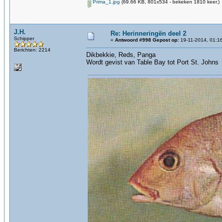
Prima_1.jpg
(69.66 KB, 801x534 - bekeken 1810 keer.)
J.H.
Re: Herinneringën deel 2
Schipper
«
Antwoord #998 Gepost op:
19-11-2014, 01:1
Berichten: 2214
Dikbekkie, Reds, Panga
Wordt gevist van Table Bay tot Port St. Johns