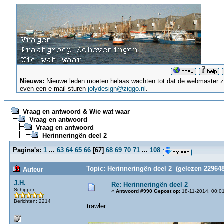
Nieuws:
Nieuwe leden moeten helaas wachten tot dat de webmaster ze a
even een e-mail sturen
jolydesign@ziggo.nl
.
Vraag en antwoord & Wie wat waar
Vraag en antwoord
Vraag en antwoord
Herinneringën deel 2
Pagina's:
1
...
63
64
65
66
[
67
]
68
69
70
71
...
108
Topic: Herinneringën deel 2 (gelezen 229648
Auteur
J.H.
Re: Herinneringën deel 2
Schipper
«
Antwoord #990 Gepost op:
18-11-2014, 00:0
Berichten: 2214
trawler