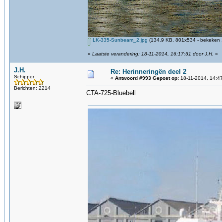
LK-335-Sunbeam_2.jpg
(134.9 KB, 801x534 - bekeken 
«
Laatste verandering: 18-11-2014, 16:17:51 door J.H.
»
J.H.
Re: Herinneringën deel 2
Schipper
«
Antwoord #993 Gepost op:
18-11-2014, 14:4
Berichten: 2214
CTA-725-Bluebell