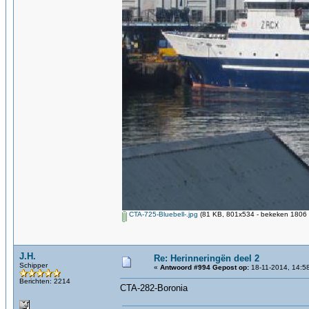
CTA-725-Bluebell-.jpg
(81 KB, 801x534 - bekeken 1806 k
J.H.
Re: Herinneringën deel 2
Schipper
«
Antwoord #994 Gepost op:
18-11-2014, 14:5
Berichten: 2214
CTA-282-Boronia