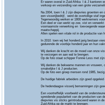
Er waren overal in Zuid Afrika I & J kantoren 
verkoop en verzending van een grote verzameli
Na 2004, toen I & J zijn diepvries groenten en
een visserijbedrijf, werd de overtollige staf in
Tegenwoordig werken er 1800 werknemers voor
Een deel er van werkt op zee, vist en verwerk
voornaamste verwerking en toevoegende waarde
maatschappij.
Allen spelen een vitale rol in de productie van 
In 2010. toen wij het honderd jarig bestaan vi
gedurende de voorbije honderd jaar en hun vak
Wij danken de kracht en de moed van onze vis
te verzorgen en aan wal te brengen.
Op de foto staat schipper Fonnie Less met zij
Wij danken de bekwame mannen en vrouwen, die 
smakelijke I & J producten.
Op de foto een groep mensen rond 1985, bezig 
De huidige fabriek arbeiders zijn goed opgelei
De hedendaagse visserij bemanningen zijn goed 
Een voortreffelijk voorbeeld van de ondersteun
spreidende populariteit van de producten van de
diepvries vis sticks geïntroduceerd waren in 
Zuid Afrika op de markt te brengen.