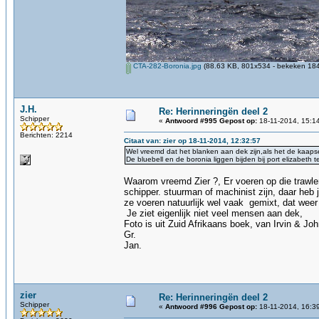
CTA-282-Boronia.jpg
(88.63 KB, 801x534 - bekeken 184
J.H.
Re: Herinneringën deel 2
Schipper
«
Antwoord #995 Gepost op:
18-11-2014, 15:1
Berichten: 2214
Citaat van: zier op 18-11-2014, 12:32:57
Wel vreemd dat het blanken aan dek zijn,als het de kaapse
De bluebell en de boronia liggen bijden bij port elizabeth
Waarom vreemd Zier ?, Er voeren op die trawler
schipper. stuurman of machinist zijn, daar he
ze voeren natuurlijk wel vaak gemixt, dat weer 
Je ziet eigenlijk niet veel mensen aan dek,
Foto is uit Zuid Afrikaans boek, van Irvin & Jo
Gr.
Jan.
zier
Re: Herinneringën deel 2
Schipper
«
Antwoord #996 Gepost op:
18-11-2014, 16:3