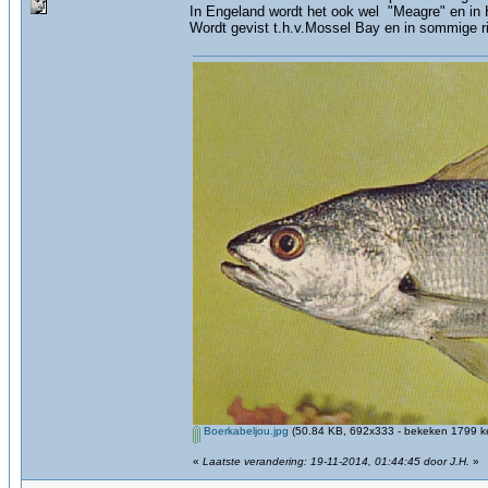
In Engeland wordt het ook wel "Meagre" en in
Wordt gevist t.h.v.Mossel Bay en in sommige ri
Boerkabeljou.jpg
(50.84 KB, 692x333 - bekeken 1799 ke
«
Laatste verandering: 19-11-2014, 01:44:45 door J.H.
»