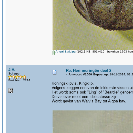
Angel-Sark.jpg
(102.1 KB, 801x415 - bekeken 1793 keer
J.H.
Re: Herinneringën deel 2
Schipper
«
Antwoord #1000 Gepost op:
19-11-2014, 01:
Berichten: 2214
Koningsklipvis, Kingklip.
Volgens zeggen een van de lekkerste vissen uit 
Het wordt soms ook "Ling" of "Beardie" genoemd
De vislever moet een delicatesse zijn.
Wordt gevist van Walvis Bay tot Algoa bay.