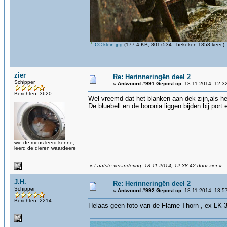
CC-klein.jpg
(177.4 KB, 801x534 - bekeken 1858 keer.)
zier
Re: Herinneringën deel 2
Schipper
«
Antwoord #991 Gepost op:
18-11-2014, 12:3
Berichten: 3620
Wel vreemd dat het blanken aan dek zijn,als he
De bluebell en de boronia liggen bijden bij por
wie de mens leerd kenne,
leerd de dieren waardeere
«
Laatste verandering: 18-11-2014, 12:38:42 door zier
»
J.H.
Re: Herinneringën deel 2
Schipper
«
Antwoord #992 Gepost op:
18-11-2014, 13:5
Berichten: 2214
Helaas geen foto van de Flame Thorn , ex LK