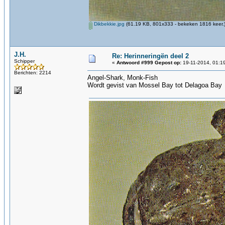
Dikbekkie.jpg
(61.19 KB, 801x333 - bekeken 1816 keer.
J.H.
Re: Herinneringën deel 2
Schipper
«
Antwoord #999 Gepost op:
19-11-2014, 01:1
Berichten: 2214
Angel-Shark, Monk-Fish
Wordt gevist van Mossel Bay tot Delagoa Bay