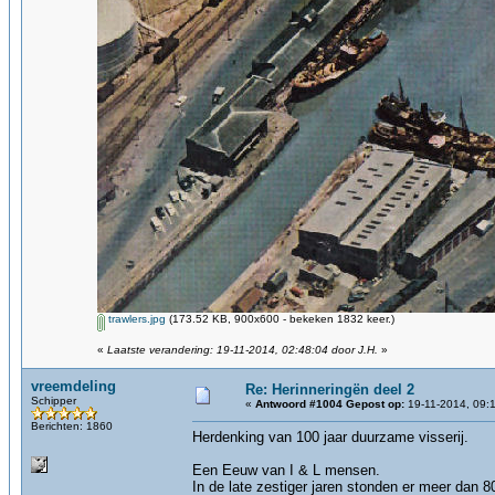
trawlers.jpg
(173.52 KB, 900x600 - bekeken 1832 keer.)
«
Laatste verandering: 19-11-2014, 02:48:04 door J.H.
»
vreemdeling
Re: Herinneringën deel 2
Schipper
«
Antwoord #1004 Gepost op:
19-11-2014, 09:
Berichten: 1860
Herdenking van 100 jaar duurzame visseri
Een Eeuw van I & L mensen.
In de late zestiger jaren stonden er meer dan 80