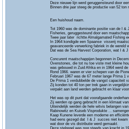
Deze nieuwe lijn werd geruggensteund door een
Binnen drie jaar steeg de productie van 52 ton 
Een huishoud naam.
Tot 1960 was de dominante positie van de I & J
Fisheries, geruggesteund door een maatschappij
Twee jaar later richtte Almalgamated Fishing e
In 1964 kondigde een Spaanse visserij maatsc
geavanceerde verwerking fabriek in de wereld w
Dat was de Sea Harvest Corporation, wat I & J
Concurent maatschappijen begonnen in December
Ovenstones, die tot nu toe viste met kleine hout
was gebouwd in Zuid Afrika en in 1964 werd de 
Rond 1966. waren er vier schepen van de Pion
Februari 1967 was de 67 meter lange Prima 1 vi
De Prima 1 verdubbelde de vangst capaciteit va
Zij konden tot 40 ton per trek gaan in vergelij
verpakt aan land werden gebracht en klaar voo
Het was op dit punt dat voorafgaande onderha
Zij werden op gang gebracht in een klimaat van 
Uiteindelijk werden de hele witvis belangen v
Rabinowitz en Kuiseb Visprodukte ... samenge
Kaap Kunene leverde een moderne en efficiënte 
had eens gezegd dat I & J succes niet kwam 
wat door de vis distributie werd gemaakt.
Deze stelregel was nog steeds van kracht in 