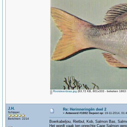
Rooisteenbras.jpg
(63.72 KB, 801x333 - bekeken 1863 k
J.H.
Re: Herinneringën deel 2
Schipper
«
Antwoord #1002 Gepost op:
19-11-2014, 01:
Berichten: 2214
Boerkabeljou, Rietbul, Kob, Salmon Bas, Salm
Het wordt vaak ten onrechte Cape Salmon gen