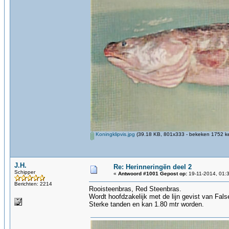
Koningklipvis.jpg
(39.18 KB, 801x333 - bekeken 1752 ke
J.H.
Re: Herinneringën deel 2
Schipper
«
Antwoord #1001 Gepost op:
19-11-2014, 01:
Berichten: 2214
Rooisteenbras, Red Steenbras.
Wordt hoofdzakelijk met de lijn gevist van Fal
Sterke tanden en kan 1.80 mtr worden.