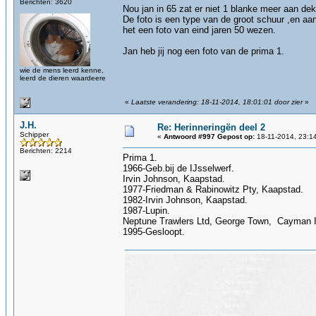
Berichten: 3620
Nou jan in 65 zat er niet 1 blanke meer aan de
De foto is een type van de groot schuur ,en aan
het een foto van eind jaren 50 wezen.
Jan heb jij nog een foto van de prima 1.
wie de mens leerd kenne,
leerd de dieren waardeere
«
Laatste verandering: 18-11-2014, 18:01:01 door zier
»
J.H.
Re: Herinneringën deel 2
Schipper
«
Antwoord #997 Gepost op:
18-11-2014, 23:1
Berichten: 2214
Prima 1.
1966-Geb.bij de IJsselwerf.
Irvin Johnson, Kaapstad.
1977-Friedman & Rabinowitz Pty, Kaapstad.
1982-Irvin Johnson, Kaapstad.
1987-Lupin.
Neptune Trawlers Ltd, George Town, Cayman I
1995-Gesloopt.