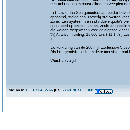
met acht schepen naast elkaar en veegden de
Het Law of the Sea genootschap, eerder beken
genaamd, stelde een uitvoerig stel wetten vast
Zone. Een systeem van individuele quota's we
gebaseerd op diverse zaken, zoals de grootte va
die werden toegewezen voor de diepzee visserij
%) Atlantic Trawling, 15.000 ton, ( 11.1 % ) Lu
).
De verklaring van de 200 mijl Exclusieve Visser
Als het grootste bedrijf in deze industrie, had I
Wordt vervolgd
Pagina's:
1
...
63
64
65
66
[
67
]
68
69
70
71
...
108