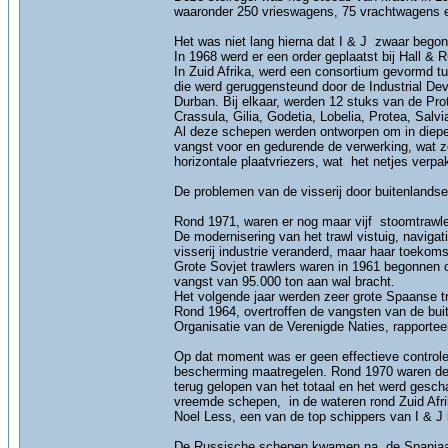
waaronder 250 vrieswagens, 75 vrachtwagens 
Het was niet lang hierna dat I & J zwaar begon
In 1968 werd er een order geplaatst bij Hall &
In Zuid Afrika, werd een consortium gevormd 
die werd geruggensteund door de Industrial Dev
Durban. Bij elkaar, werden 12 stuks van de Pr
Crassula, Gilia, Godetia, Lobelia, Protea, Salv
Al deze schepen werden ontworpen om in diepe
vangst voor en gedurende de verwerking, wat 
horizontale plaatvriezers, wat het netjes verp
De problemen van de visserij door buitenlands
Rond 1971, waren er nog maar vijf stoomtrawle
De modernisering van het trawl vistuig, navigat
visserij industrie veranderd, maar haar toekom
Grote Sovjet trawlers waren in 1961 begonnen om
vangst van 95.000 ton aan wal bracht.
Het volgende jaar werden zeer grote Spaanse tra
Rond 1964, overtroffen de vangsten van de bu
Organisatie van de Verenigde Naties, rapportee
Op dat moment was er geen effectieve controle
bescherming maatregelen. Rond 1970 waren de 
terug gelopen van het totaal en het werd gesc
vreemde schepen, in de wateren rond Zuid Afri
Noel Less, een van de top schippers van I & J
De Russische schepen kwamen na de Spanjaarde