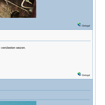
Gelogd
n versleeten wezen.
Gelogd