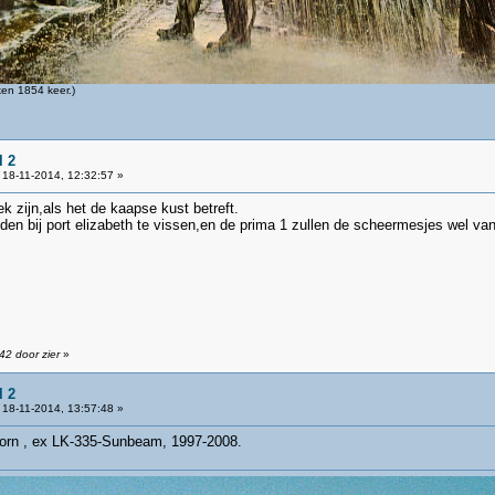
en 1854 keer.)
l 2
18-11-2014, 12:32:57 »
 zijn,als het de kaapse kust betreft.
ijden bij port elizabeth te vissen,en de prima 1 zullen de scheermesjes wel va
42 door zier
»
l 2
18-11-2014, 13:57:48 »
orn , ex LK-335-Sunbeam, 1997-2008.