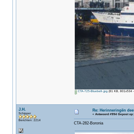
CTA-725-Bluebell-.jpg
(81 KB, 801x534 -
J.H.
Re: Herinneringën dee
Schipper
«
Antwoord #994 Gepost op:
Berichten: 2214
CTA-282-Boronia