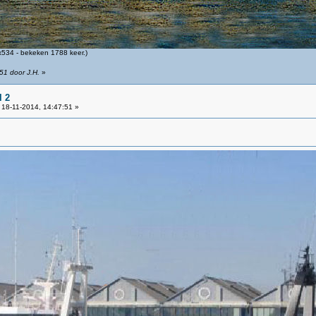
534 - bekeken 1788 keer.)
51 door J.H.
»
l 2
18-11-2014, 14:47:51 »