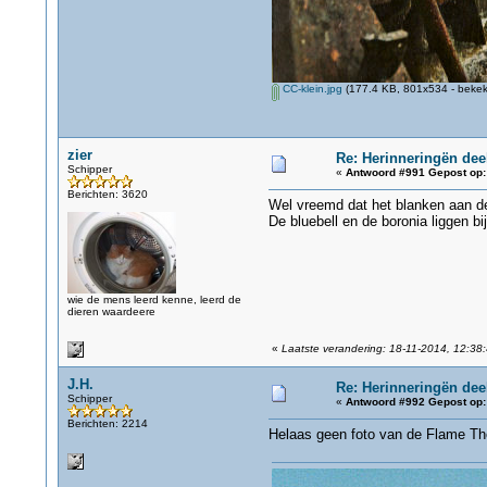
CC-klein.jpg
(177.4 KB, 801x534 - bekek
zier
Re: Herinneringën dee
Schipper
«
Antwoord #991 Gepost op:
Berichten: 3620
Wel vreemd dat het blanken aan dek
De bluebell en de boronia liggen b
wie de mens leerd kenne, leerd de
dieren waardeere
«
Laatste verandering: 18-11-2014, 12:38:
J.H.
Re: Herinneringën dee
Schipper
«
Antwoord #992 Gepost op:
Berichten: 2214
Helaas geen foto van de Flame Th