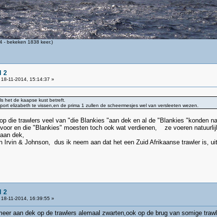
 - bekeken 1838 keer.)
l 2
18-11-2014, 15:14:37 »
s het de kaapse kust betreft.
j port elizabeth te vissen,en de prima 1 zullen de scheermesjes wel van versleeten wezen.
 die trawlers veel van "die Blankies "aan dek en al de "Blankies "konden natu
oor en die "Blankies" moesten toch ook wat verdienen, ze voeren natuurlijk 
 aan dek,
an Irvin & Johnson, dus ik neem aan dat het een Zuid Afrikaanse trawler is, ui
l 2
18-11-2014, 16:39:55 »
 meer aan dek op de trawlers alemaal zwarten,ook op de brug van somige trawl