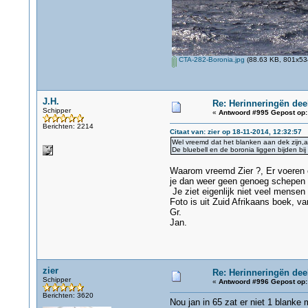
CTA-282-Boronia.jpg
(88.63 KB, 801x534
J.H.
Re: Herinneringën dee
Schipper
«
Antwoord #995 Gepost op:
Berichten: 2214
Citaat van: zier op 18-11-2014, 12:32:57
Wel vreemd dat het blanken aan dek zijn,al
De bluebell en de boronia liggen bijden bi
Waarom vreemd Zier ?, Er voeren op
je dan weer geen genoeg schepen v
Je ziet eigenlijk niet veel mensen
Foto is uit Zuid Afrikaans boek, v
Gr.
Jan.
zier
Re: Herinneringën dee
Schipper
«
Antwoord #996 Gepost op:
Berichten: 3620
Nou jan in 65 zat er niet 1 blanke