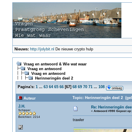
Nieuws:
http://jolybit.nl
De nieuwe crypto hulp
Vraag en antwoord & Wie wat waar
Vraag en antwoord
Vraag en antwoord
Herinneringën deel 2
Pagina's:
1
...
63
64
65
66
[
67
]
68
69
70
71
...
108
Topic: Herinneringën deel 2 (ge
Auteur
J.H.
Re: Herinneringën dee
Schipper
«
Antwoord #990 Gepost op:
Berichten: 2214
trawler