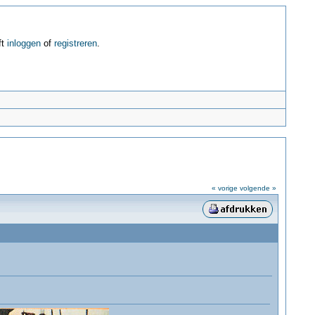
ft
inloggen
of
registreren
.
« vorige
volgende »