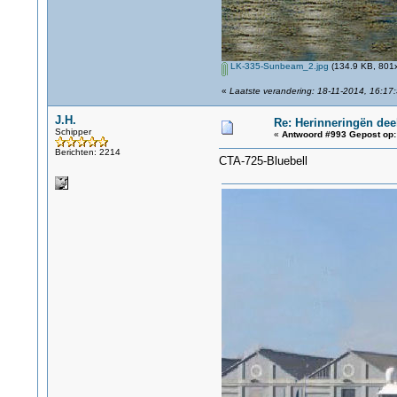
LK-335-Sunbeam_2.jpg
(134.9 KB, 801x
«
Laatste verandering: 18-11-2014, 16:17:
J.H.
Re: Herinneringën dee
Schipper
«
Antwoord #993 Gepost op:
Berichten: 2214
CTA-725-Bluebell