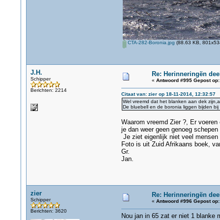
CTA-282-Boronia.jpg
(88.63 KB, 801x534
J.H.
Re: Herinneringën dee
Schipper
«
Antwoord #995 Gepost op:
Berichten: 2214
Citaat van: zier op 18-11-2014, 12:32:57
Wel vreemd dat het blanken aan dek zijn,al
De bluebell en de boronia liggen bijden bi
Waarom vreemd Zier ?, Er voeren op
je dan weer geen genoeg schepen v
Je ziet eigenlijk niet veel mensen
Foto is uit Zuid Afrikaans boek, v
Gr.
Jan.
zier
Re: Herinneringën dee
Schipper
«
Antwoord #996 Gepost op:
Berichten: 3620
Nou jan in 65 zat er niet 1 blanke