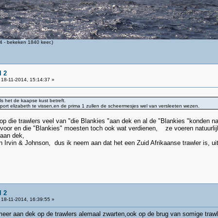
 - bekeken 1840 keer.)
l 2
18-11-2014, 15:14:37 »
s het de kaapse kust betreft.
j port elizabeth te vissen,en de prima 1 zullen de scheermesjes wel van versleeten wezen.
 die trawlers veel van "die Blankies "aan dek en al de "Blankies "konden natu
oor en die "Blankies" moesten toch ook wat verdienen, ze voeren natuurlijk 
 aan dek,
an Irvin & Johnson, dus ik neem aan dat het een Zuid Afrikaanse trawler is, ui
l 2
18-11-2014, 16:39:55 »
 meer aan dek op de trawlers alemaal zwarten,ook op de brug van somige trawl