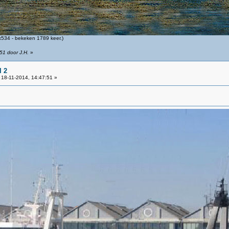
534 - bekeken 1789 keer.)
51 door J.H.
»
l 2
18-11-2014, 14:47:51 »