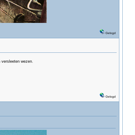
Gelogd
n versleeten wezen.
Gelogd