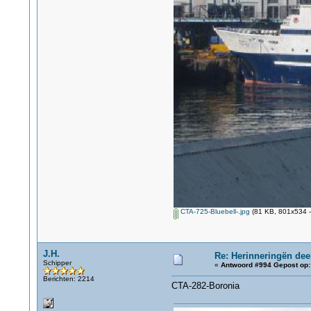
CTA-725-Bluebell-.jpg
(81 KB, 801x534 -
J.H.
Re: Herinneringën dee
Schipper
«
Antwoord #994 Gepost op:
Berichten: 2214
CTA-282-Boronia