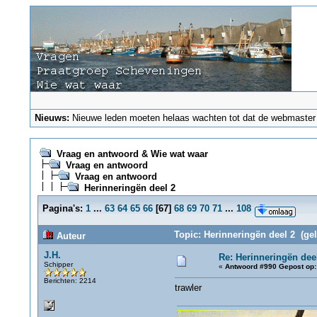
Nieuws:
Nieuwe leden moeten helaas wachten tot dat de webmaster ze
Vraag en antwoord & Wie wat waar
Vraag en antwoord
Vraag en antwoord
Herinneringën deel 2
Pagina's:
1
...
63
64
65
66
[
67
]
68
69
70
71
...
108
Topic: Herinneringën deel 2 (ge
Auteur
J.H.
Re: Herinneringën dee
Schipper
«
Antwoord #990 Gepost op:
Berichten: 2214
trawler