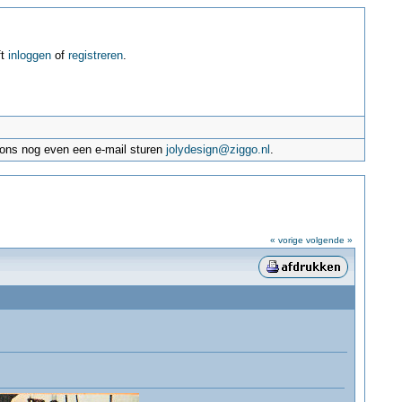
ft
inloggen
of
registreren
.
e ons nog even een e-mail sturen
jolydesign@ziggo.nl
.
« vorige
volgende »