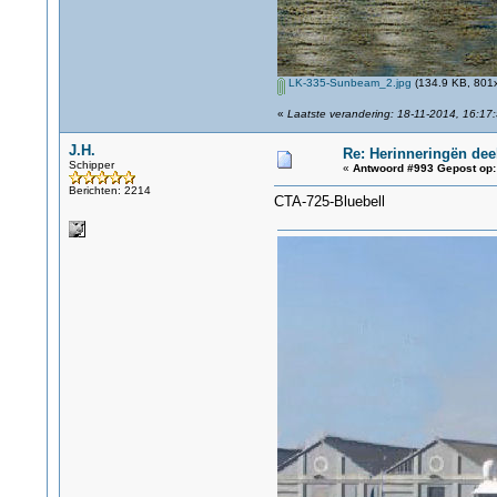
LK-335-Sunbeam_2.jpg
(134.9 KB, 801x
«
Laatste verandering: 18-11-2014, 16:17:
J.H.
Re: Herinneringën dee
Schipper
«
Antwoord #993 Gepost op:
Berichten: 2214
CTA-725-Bluebell