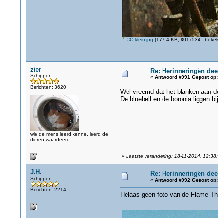
CC-klein.jpg
(177.4 KB, 801x534 - bekek
zier
Re: Herinneringën dee
Schipper
«
Antwoord #991 Gepost op:
Berichten: 3620
Wel vreemd dat het blanken aan dek
De bluebell en de boronia liggen b
wie de mens leerd kenne, leerd de
dieren waardeere
«
Laatste verandering: 18-11-2014, 12:38:
J.H.
Re: Herinneringën dee
Schipper
«
Antwoord #992 Gepost op:
Berichten: 2214
Helaas geen foto van de Flame Th