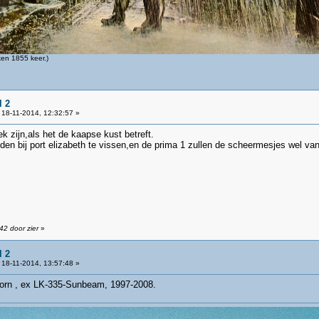
en 1855 keer.)
l 2
18-11-2014, 12:32:57 »
 zijn,als het de kaapse kust betreft.
ijden bij port elizabeth te vissen,en de prima 1 zullen de scheermesjes wel va
42 door zier
»
l 2
18-11-2014, 13:57:48 »
orn , ex LK-335-Sunbeam, 1997-2008.