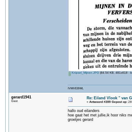
Knipsel_Mijnen.JPG
(84.54 KB, 481x618 - b
IVMVEBWL
gerard1941
Re: Eiland Vlook " van 
Gast
«
Antwoord #289 Gepost op:
28-
hallo oud eilanders
hoe gaat het met jullie,ik hoor niks me
groetjes gerard