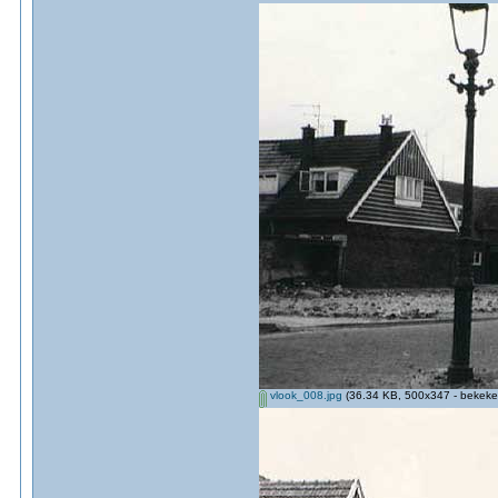
vlook_008.jpg
(36.34 KB, 500x347 - bekeke