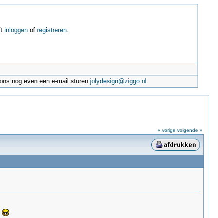
ft
inloggen
of
registreren
.
e ons nog even een e-mail sturen
jolydesign@ziggo.nl
.
« vorige
volgende »