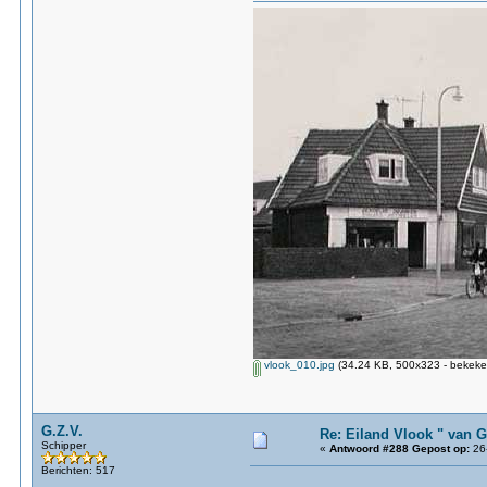
vlook_010.jpg
(34.24 KB, 500x323 - bekeke
G.Z.V.
Re: Eiland Vlook " van 
Schipper
«
Antwoord #288 Gepost op:
26-
Berichten: 517