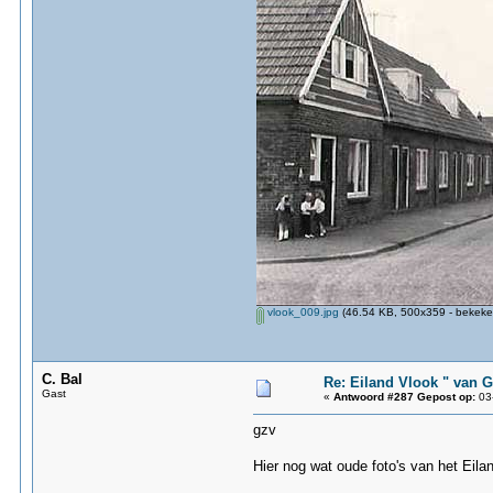
vlook_009.jpg
(46.54 KB, 500x359 - bekeke
C. Bal
Re: Eiland Vlook " van 
Gast
«
Antwoord #287 Gepost op:
03-
gzv
Hier nog wat oude foto's van het Eila