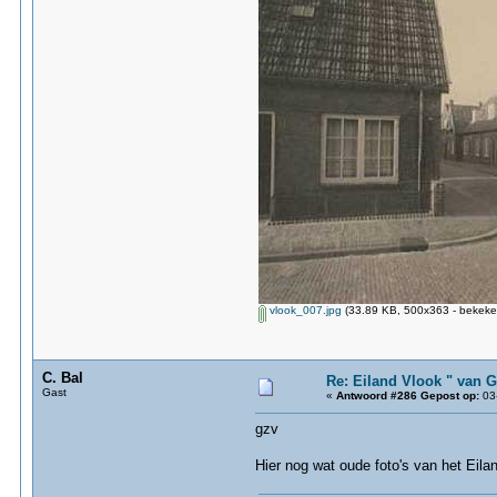
vlook_007.jpg
(33.89 KB, 500x363 - bekeke
C. Bal
Re: Eiland Vlook " van 
Gast
«
Antwoord #286 Gepost op:
03-
gzv
Hier nog wat oude foto's van het Eila