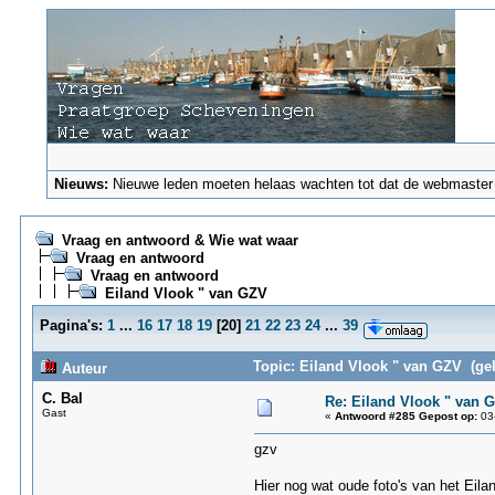
Nieuws:
Nieuwe leden moeten helaas wachten tot dat de webmaster ze
Vraag en antwoord & Wie wat waar
Vraag en antwoord
Vraag en antwoord
Eiland Vlook " van GZV
Pagina's:
1
...
16
17
18
19
[
20
]
21
22
23
24
...
39
Topic: Eiland Vlook " van GZV (ge
Auteur
C. Bal
Re: Eiland Vlook " van 
Gast
«
Antwoord #285 Gepost op:
03-
gzv
Hier nog wat oude foto's van het Eila