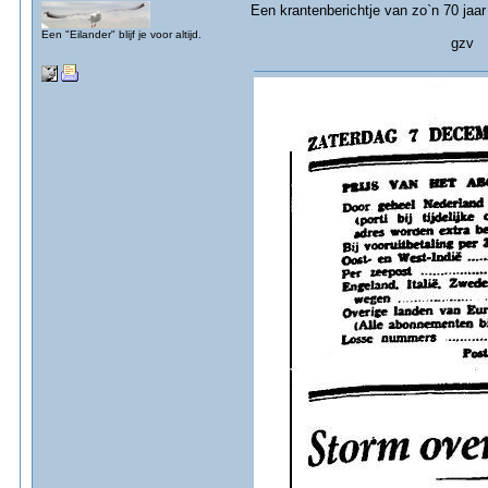
Een krantenberichtje van zo`n 70 jaar
Een "Eilander" blijf je voor altijd.
gzv