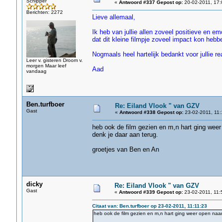
Schipper
«
Antwoord #337 Gepost op:
20-02-2011, 17:
Berichten: 2272
Lieve allemaal,
Ik heb van jullie allen zoveel positieve en e
dat dit kleine filmpje zoveel impact kon hebbe
Nogmaals heel hartelijk bedankt voor jullie re
Leer v. gisteren Droom v.
morgen Maar leef
Aad
vandaag
Ben.turfboer
Re: Eiland Vlook " van GZV
Gast
«
Antwoord #338 Gepost op:
23-02-2011, 11:
heb ook de film gezien en m,n hart ging weer
denk je daar aan terug.
groetjes van Ben en An
dicky
Re: Eiland Vlook " van GZV
Gast
«
Antwoord #339 Gepost op:
23-02-2011, 11:
Citaat van: Ben.turfboer op 23-02-2011, 11:11:23
heb ook de film gezien en m,n hart ging weer open naar 