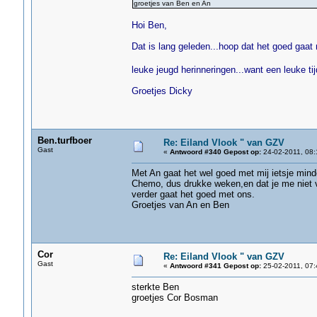
groetjes van Ben en An
Hoi Ben,
Dat is lang geleden...hoop dat het goed gaat 
leuke jeugd herinneringen...want een leuke t
Groetjes Dicky
Ben.turfboer
Re: Eiland Vlook " van GZV
Gast
«
Antwoord #340 Gepost op:
24-02-2011, 08:
Met An gaat het wel goed met mij ietsje min
Chemo, dus drukke weken,en dat je me niet va
verder gaat het goed met ons.
Groetjes van An en Ben
Cor
Re: Eiland Vlook " van GZV
Gast
«
Antwoord #341 Gepost op:
25-02-2011, 07:
sterkte Ben
groetjes Cor Bosman