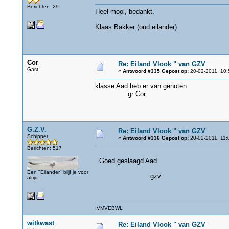
Berichten: 29
Heel mooi, bedankt.
Klaas Bakker (oud eilander)
Cor
Re: Eiland Vlook " van GZV
Gast
«
Antwoord #335 Gepost op:
20-02-2011, 10:
klasse Aad heb er van genoten
gr Cor
G.Z.V.
Re: Eiland Vlook " van GZV
Schipper
«
Antwoord #336 Gepost op:
20-02-2011, 11:
Berichten: 517
Goed geslaagd Aad
Een "Eilander" blijf je voor
gzv
altijd.
IVMVEBWL
witkwast
Re: Eiland Vlook " van GZV