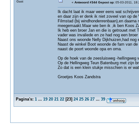
Gast
«
Antwoord #344 Gepost op:
05-03-2011, 18:
Ik dacht laat ik maar weer eens wat schrijven
en daar zijn er denk ik niet zoveel van op d
Filmstad (bij windhondenrenbaan),en daarna n
meegemaakt.Maar wie ben ik ,ik ben Koos Za
Ik heb een broer Jan en die is getrouwt met 
vader was invaliede en ze had nog een broe
Naast ons woonde Nelly Dijkhuizen,had nog e
Naast de winkel Boot woonde de fam van de 
naast de poort woonde opa en oma.
Op de hoek van de zeesluisweg -hellingweg 
Op de Hellingweg Teun Batenburg met zijn br
Zo dat is een klein stukje misschien is er wa
Groetjes Koos Zandstra
Pagina's:
1
...
19
20
21
22
[
23
]
24
25
26
27
...
39