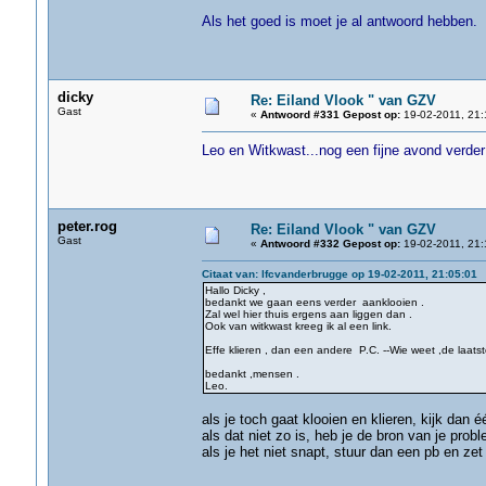
Als het goed is moet je al antwoord hebben.
dicky
Re: Eiland Vlook " van GZV
Gast
«
Antwoord #331 Gepost op:
19-02-2011, 21:
Leo en Witkwast...nog een fijne avond verde
peter.rog
Re: Eiland Vlook " van GZV
Gast
«
Antwoord #332 Gepost op:
19-02-2011, 21:
Citaat van: lfcvanderbrugge op 19-02-2011, 21:05:01
Hallo Dicky ,
bedankt we gaan eens verder aanklooien .
Zal wel hier thuis ergens aan liggen dan .
Ook van witkwast kreeg ik al een link.
Effe klieren , dan een andere P.C. --Wie weet ,de laatste 
bedankt ,mensen .
Leo.
als je toch gaat klooien en klieren, kijk dan
als dat niet zo is, heb je de bron van je prob
als je het niet snapt, stuur dan een pb en ze