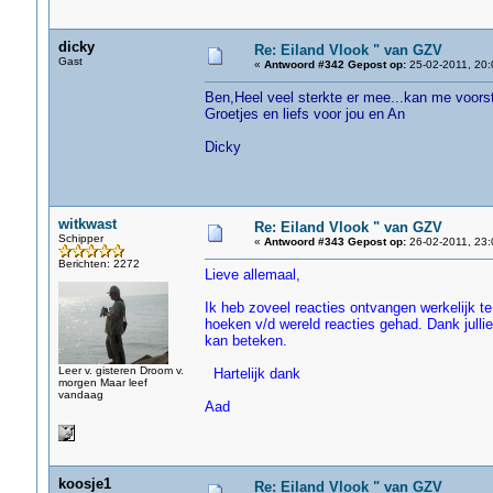
dicky
Re: Eiland Vlook " van GZV
Gast
«
Antwoord #342 Gepost op:
25-02-2011, 20:
Ben,
Heel veel sterkte er mee...kan me voorste
Groetjes en liefs voor jou en An
Dicky
witkwast
Re: Eiland Vlook " van GZV
Schipper
«
Antwoord #343 Gepost op:
26-02-2011, 23:
Berichten: 2272
Lieve allemaal,
Ik heb zoveel reacties ontvangen werkelijk te
hoeken v/d wereld reacties gehad. Dank jullie 
kan beteken.
Leer v. gisteren Droom v.
Hartelijk dank
morgen Maar leef
vandaag
Aad
koosje1
Re: Eiland Vlook " van GZV