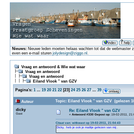
Nieuws:
Nieuwe leden moeten helaas wachten tot dat de webmaster ze a
even een e-mail sturen
jolydesign@ziggo.nl
.
Vraag en antwoord & Wie wat waar
Vraag en antwoord
Vraag en antwoord
Eiland Vlook " van GZV
Pagina's:
1
...
19
20
21
22
[
23
]
24
25
26
27
...
39
Topic: Eiland Vlook " van GZV (gelezen 1
Auteur
dicky
Re: Eiland Vlook " van GZV
Gast
«
Antwoord #330 Gepost op:
19-02-2011, 21:
Citaat van: witkwast op 19-02-2011, 21:04:43
Dicky, heb je ook je mailtje gelezen van mij .