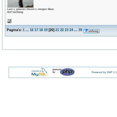
Leer v. gisteren Droom v. morgen Maar
leef vandaag
Pagina's:
1
...
16
17
18
19
[
20
]
21
22
23
24
...
39
Powered by SMF 1.1