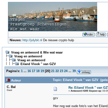
Nieuws:
http://jolybit.nl
De nieuwe crypto hulp
Vraag en antwoord & Wie wat waar
Vraag en antwoord
Vraag en antwoord
Eiland Vlook " van GZV
Pagina's:
1
...
16
17
18
19
[
20
]
21
22
23
24
...
39
Topic: Eiland Vlook " van GZV (gele
Auteur
C. Bal
Re: Eiland Vlook " van G
Gast
«
Antwoord #285 Gepost op:
03-09
gzv
Hier nog wat oude foto's van het Eiland