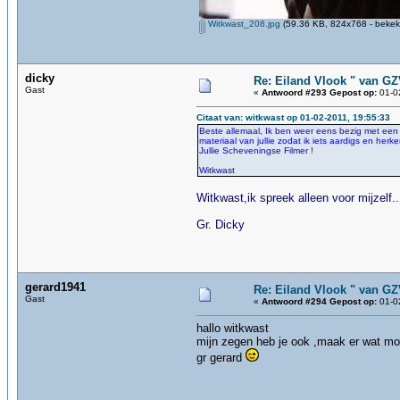
Witkwast_208.jpg
(59.36 KB, 824x768 - bekek
dicky
Re: Eiland Vlook " van G
Gast
«
Antwoord #293 Gepost op:
01-02
Citaat van: witkwast op 01-02-2011, 19:55:33
Beste allemaal, Ik ben weer eens bezig met een f
materiaal van jullie zodat ik iets aardigs en her
Jullie Scheveningse Filmer !
Witkwast
Witkwast,ik spreek alleen voor mijzelf.
Gr. Dicky
gerard1941
Re: Eiland Vlook " van G
Gast
«
Antwoord #294 Gepost op:
01-02
hallo witkwast
mijn zegen heb je ook ,maak er wat moo
gr gerard