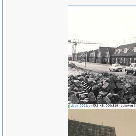
vlook_006.jpg
(45.3 KB, 500x319 - bekeken 67