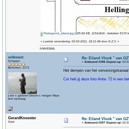
Plattegrond_eiland.jpg
(185.94 KB, 1152x816 - bekeken 5170 ke
«
Laatste verandering: 02-02-2011, 18:11:48 door G.Z.V.
»
IVMVEBWL
witkwast
Re: Eiland Vlook " van G
Schipper
«
Antwoord #296 Gepost op:
02-02
Berichten: 2272
Het dempen van het verversingskanaal
Cor heb jij deze foto Antw. 72 in een bet
Leer v. gisteren Droom v. morgen Maar
leef vandaag
GerardKnoester
Re: Eiland Vlook " van G
Gast
«
Antwoord #297 Gepost op:
02-02