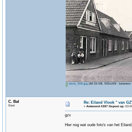
vlook_009.jpg
(46.54 KB, 500x359 - bekeken 
C. Bal
Re: Eiland Vlook " van G
Gast
«
Antwoord #287 Gepost op:
03-09
gzv
Hier nog wat oude foto's van het Eiland