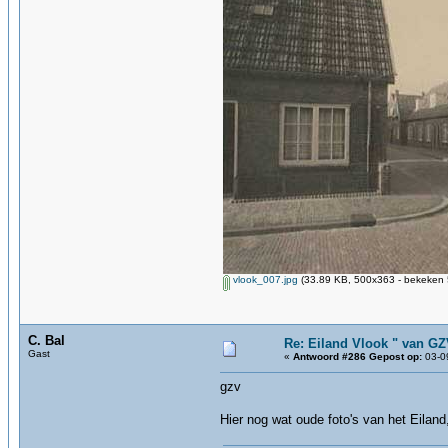
vlook_007.jpg
(33.89 KB, 500x363 - bekeken 
C. Bal
Re: Eiland Vlook " van G
Gast
«
Antwoord #286 Gepost op:
03-09
gzv
Hier nog wat oude foto's van het Eiland