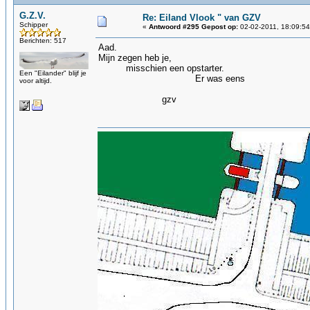
G.Z.V.
Re: Eiland Vlook " van GZV
Schipper
«
Antwoord #295 Gepost op:
02-02-2011, 18:09:54
Berichten: 517
Aad.
Mijn zegen heb je,
misschien een opstarter.
Een "Eilander" blijf je
Er was eens
voor altijd.
gzv