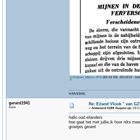
Knipsel_Mijnen.JPG
(84.54 KB, 481x618 - bek
IVMVEBWL
gerard1941
Re: Eiland Vlook " van G
Gast
«
Antwoord #289 Gepost op:
28-01
hallo oud eilanders
hoe gaat het met jullie,ik hoor niks meer
groetjes gerard