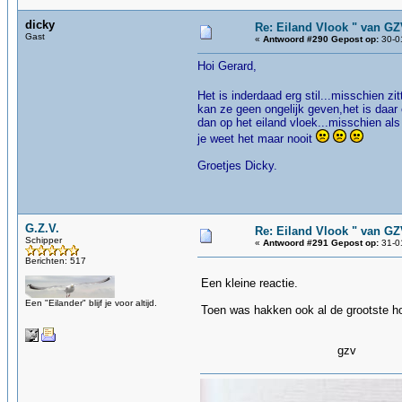
dicky
Re: Eiland Vlook " van G
Gast
«
Antwoord #290 Gepost op:
30-01
Hoi Gerard,
Het is inderdaad erg stil...misschien zi
kan ze geen ongelijk geven,het is daa
dan op het eiland vloek...misschien als
je weet het maar nooit
Groetjes Dicky.
G.Z.V.
Re: Eiland Vlook " van G
Schipper
«
Antwoord #291 Gepost op:
31-01
Berichten: 517
Een kleine reactie.
Een "Eilander" blijf je voor altijd.
Toen was hakken ook al de grootste hob
gzv