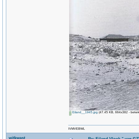
Eiland__1945.jpg
(47.45 KB, 664x382 - bekek
IVMVEBWL
witkwast
Re: Eiland Vlook " van G