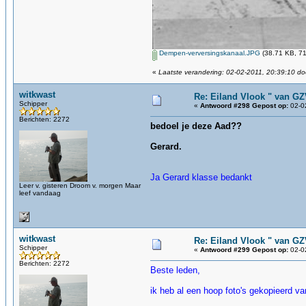
Dempen-verversingskanaal.JPG
(38.71 KB, 71
«
Laatste verandering: 02-02-2011, 20:39:10 d
witkwast
Re: Eiland Vlook " van G
Schipper
«
Antwoord #298 Gepost op:
02-02
Berichten: 2272
bedoel je deze Aad??
Gerard.
Ja Gerard klasse bedankt
Leer v. gisteren Droom v. morgen Maar
leef vandaag
witkwast
Re: Eiland Vlook " van G
Schipper
«
Antwoord #299 Gepost op:
02-02
Berichten: 2272
Beste leden,
ik heb al een hoop foto's gekopieerd van