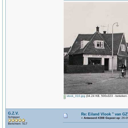
vlook_010.jpg
(34.24 KB, 500x323 - bekeken 
G.Z.V.
Re: Eiland Vlook " van G
Schipper
«
Antwoord #288 Gepost op:
26-09
Berichten: 517