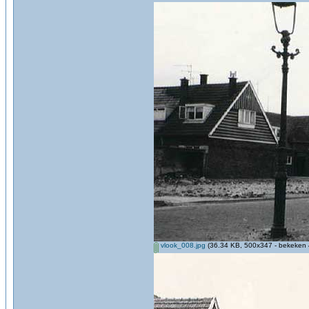
vlook_008.jpg
(36.34 KB, 500x347 - bekeken 