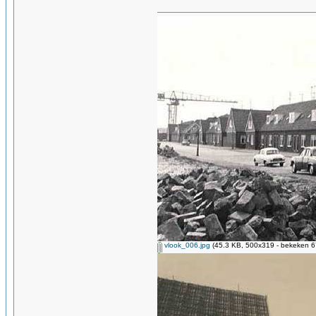
vlook_006.jpg
(45.3 KB, 500x319 - bekeken 67