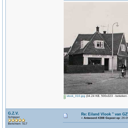
vlook_010.jpg
(34.24 KB, 500x323 - bekeken 
G.Z.V.
Re: Eiland Vlook " van G
Schipper
«
Antwoord #288 Gepost op:
26-09
Berichten: 517