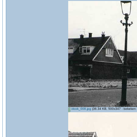
vlook_008.jpg
(36.34 KB, 500x347 - bekeken 