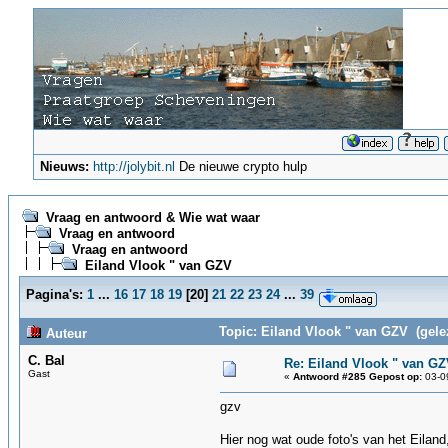
Nieuws:
http://jolybit.nl
De nieuwe crypto hulp
Vraag en antwoord & Wie wat waar
Vraag en antwoord
Vraag en antwoord
Eiland Vlook " van GZV
Pagina's:
1
...
16
17
18
19
[
20
]
21
22
23
24
...
39
Topic: Eiland Vlook " van GZV (gele
Auteur
C. Bal
Re: Eiland Vlook " van G
Gast
«
Antwoord #285 Gepost op:
03-09
gzv
Hier nog wat oude foto's van het Eiland