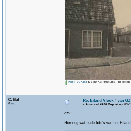
vlook_007.jpg
(33.89 KB, 500x363 - bekeken 
C. Bal
Re: Eiland Vlook " van G
Gast
«
Antwoord #286 Gepost op:
03-09
gzv
Hier nog wat oude foto's van het Eiland