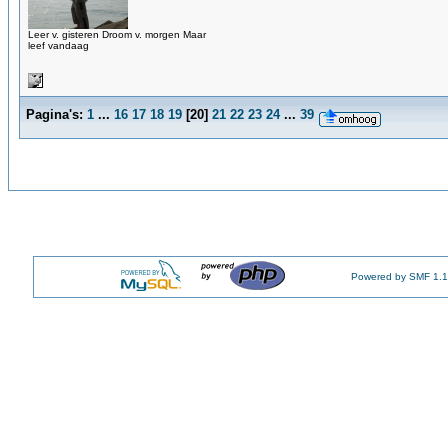
Leer v. gisteren Droom v. morgen Maar
leef vandaag
Pagina's:
1
...
16
17
18
19
[
20
]
21
22
23
24
...
39
Powered by SMF 1.1