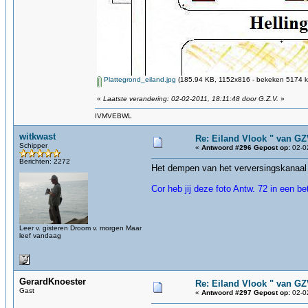
Plattegrond_eiland.jpg
(185.94 KB, 1152x816 - bekeken 5174 ke
«
Laatste verandering: 02-02-2011, 18:11:48 door G.Z.V.
»
IVMVEBWL
witkwast
Re: Eiland Vlook " van G
Schipper
«
Antwoord #296 Gepost op:
02-02
Berichten: 2272
Het dempen van het verversingskanaal
Cor heb jij deze foto Antw. 72 in een bet
Leer v. gisteren Droom v. morgen Maar
leef vandaag
GerardKnoester
Re: Eiland Vlook " van G
Gast
«
Antwoord #297 Gepost op:
02-02