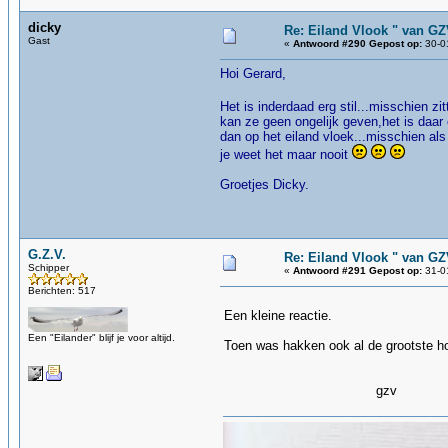
dicky
Re: Eiland Vlook " van G
Gast
«
Antwoord #290 Gepost op:
30-01
Hoi Gerard,
Het is inderdaad erg stil...misschien zi
kan ze geen ongelijk geven,het is daa
dan op het eiland vloek...misschien als
je weet het maar nooit
Groetjes Dicky.
G.Z.V.
Re: Eiland Vlook " van G
Schipper
«
Antwoord #291 Gepost op:
31-01
Berichten: 517
Een kleine reactie.
Een "Eilander" blijf je voor altijd.
Toen was hakken ook al de grootste hob
gzv