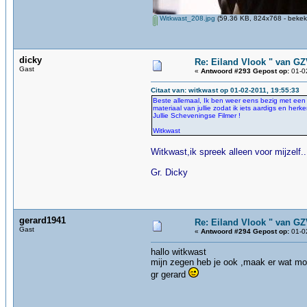
Witkwast_208.jpg
(59.36 KB, 824x768 - bekek
dicky
Re: Eiland Vlook " van G
Gast
«
Antwoord #293 Gepost op:
01-02
Citaat van: witkwast op 01-02-2011, 19:55:33
Beste allemaal, Ik ben weer eens bezig met een f
materiaal van jullie zodat ik iets aardigs en her
Jullie Scheveningse Filmer !
Witkwast
Witkwast,ik spreek alleen voor mijzelf.
Gr. Dicky
gerard1941
Re: Eiland Vlook " van G
Gast
«
Antwoord #294 Gepost op:
01-02
hallo witkwast
mijn zegen heb je ook ,maak er wat moo
gr gerard