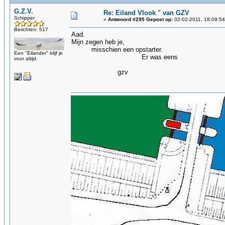
G.Z.V.
Re: Eiland Vlook " van GZV
Schipper
«
Antwoord #295 Gepost op:
02-02-2011, 18:09:54
Berichten: 517
Aad.
Mijn zegen heb je,
misschien een opstarter.
Een "Eilander" blijf je
Er was eens
voor altijd.
gzv