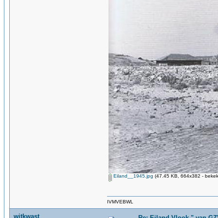
Eiland__1945.jpg
(47.45 KB, 664x382 - bekek
IVMVEBWL
witkwast
Re: Eiland Vlook " van G