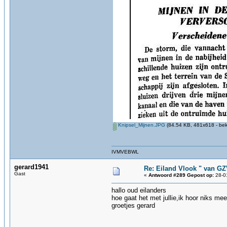
Knipsel_Mijnen.JPG
(84.54 KB, 481x618 - bek
IVMVEBWL
gerard1941
Re: Eiland Vlook " van G
Gast
«
Antwoord #289 Gepost op:
28-01
hallo oud eilanders
hoe gaat het met jullie,ik hoor niks meer
groetjes gerard