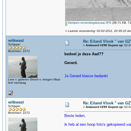
Dempen-verversingskanaal.JPG
(38.71 KB, 71
«
Laatste verandering: 02-02-2011, 20:39:10 d
witkwast
Re: Eiland Vlook " van G
Schipper
«
Antwoord #298 Gepost op:
02-02
Berichten: 2272
bedoel je deze Aad??
Gerard.
Ja Gerard klasse bedankt
Leer v. gisteren Droom v. morgen Maar
leef vandaag
witkwast
Re: Eiland Vlook " van G
Schipper
«
Antwoord #299 Gepost op:
02-02
Berichten: 2272
Beste leden,
ik heb al een hoop foto's gekopieerd van