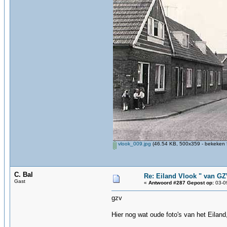
vlook_009.jpg
(46.54 KB, 500x359 - bekeken 
C. Bal
Re: Eiland Vlook " van G
Gast
«
Antwoord #287 Gepost op:
03-09
gzv
Hier nog wat oude foto's van het Eiland