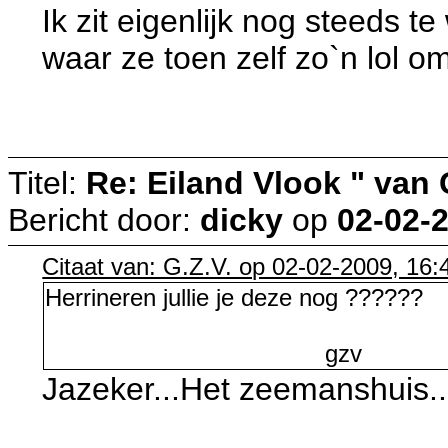
Ik zit eigenlijk nog steeds t
waar ze toen zelf zo`n lol 
g
Titel:
Re: Eiland Vlook " van
Bericht door:
dicky
op
02-02-2
Citaat van: G.Z.V. op 02-02-2009, 16:
Herrineren jullie je deze nog ??????
gzv
Jazeker...Het zeemanshuis..