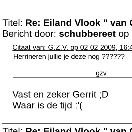
Titel:
Re: Eiland Vlook " van
Bericht door:
schubbereet
op
Citaat van: G.Z.V. op 02-02-2009, 16:
Herrineren jullie je deze nog ??????
gzv
Vast en zeker Gerrit ;D
Waar is de tijd :'(
Titel:
Re: Eiland Vlook " van