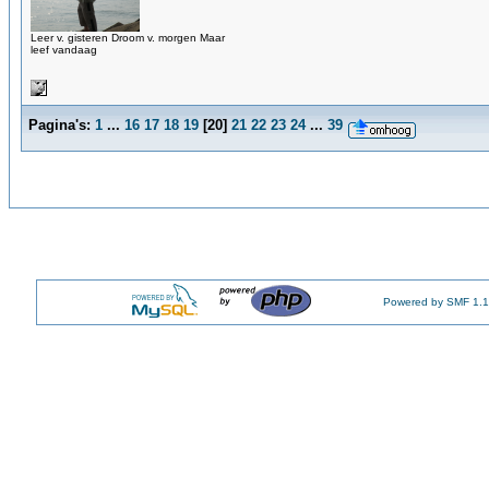
Leer v. gisteren Droom v. morgen Maar
leef vandaag
Pagina's:
1
...
16
17
18
19
[
20
]
21
22
23
24
...
39
Powered by SMF 1.1