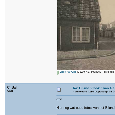
vlook_007.jpg
(33.89 KB, 500x363 - bekeken 
C. Bal
Re: Eiland Vlook " van G
Gast
«
Antwoord #286 Gepost op:
03-09
gzv
Hier nog wat oude foto's van het Eiland