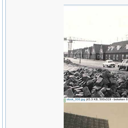
vlook_006.jpg
(45.3 KB, 500x319 - bekeken 67