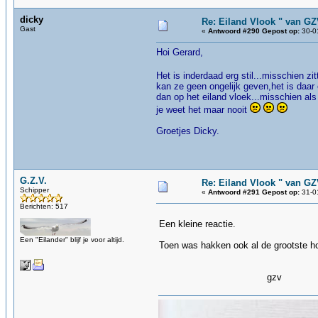
dicky
Re: Eiland Vlook " van G
Gast
«
Antwoord #290 Gepost op:
30-01
Hoi Gerard,
Het is inderdaad erg stil...misschien zi
kan ze geen ongelijk geven,het is daa
dan op het eiland vloek...misschien als
je weet het maar nooit
Groetjes Dicky.
G.Z.V.
Re: Eiland Vlook " van G
Schipper
«
Antwoord #291 Gepost op:
31-01
Berichten: 517
Een kleine reactie.
Een "Eilander" blijf je voor altijd.
Toen was hakken ook al de grootste hob
gzv