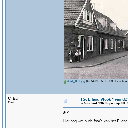
vlook_009.jpg
(46.54 KB, 500x359 - bekeken 
C. Bal
Re: Eiland Vlook " van G
Gast
«
Antwoord #287 Gepost op:
03-09
gzv
Hier nog wat oude foto's van het Eiland