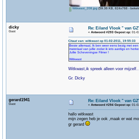
Witkwast_208.jpg
(59.36 KB, 824x768 - bekek
dicky
Re: Eiland Vlook " van G
Gast
«
Antwoord #293 Gepost op:
01-02
Citaat van: witkwast op 01-02-2011, 19:55:33
Beste allemaal, Ik ben weer eens bezig met een f
materiaal van jullie zodat ik iets aardigs en her
Jullie Scheveningse Filmer !
Witkwast
Witkwast,ik spreek alleen voor mijzelf.
Gr. Dicky
gerard1941
Re: Eiland Vlook " van G
Gast
«
Antwoord #294 Gepost op:
01-02
hallo witkwast
mijn zegen heb je ook ,maak er wat moo
gr gerard