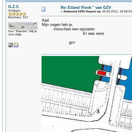
G.Z.V.
Re: Eiland Vlook " van GZV
Schipper
«
Antwoord #295 Gepost op:
02-02-2011, 18:09:54
Berichten: 517
Aad.
Mijn zegen heb je,
misschien een opstarter.
Een "Eilander" blijf je
Er was eens
voor altijd.
gzv