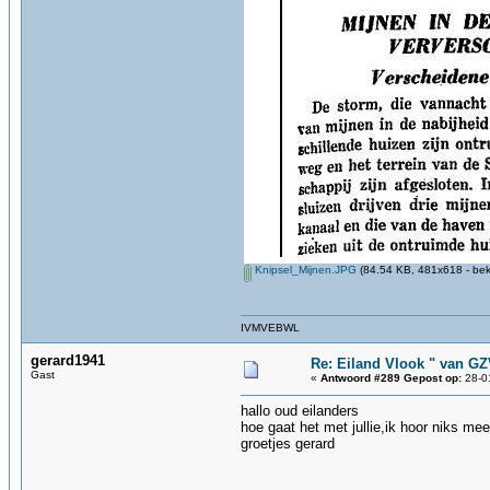
Knipsel_Mijnen.JPG
(84.54 KB, 481x618 - bek
IVMVEBWL
gerard1941
Re: Eiland Vlook " van G
Gast
«
Antwoord #289 Gepost op:
28-01
hallo oud eilanders
hoe gaat het met jullie,ik hoor niks meer
groetjes gerard