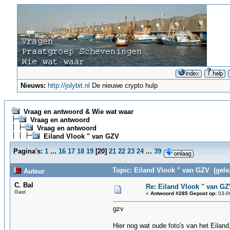
Nieuws:
http://jolybit.nl
De nieuwe crypto hulp
Vraag en antwoord & Wie wat waar
Vraag en antwoord
Vraag en antwoord
Eiland Vlook " van GZV
Pagina's:
1
...
16
17
18
19
[
20
]
21
22
23
24
...
39
Topic: Eiland Vlook " van GZV (gele
Auteur
C. Bal
Re: Eiland Vlook " van G
Gast
«
Antwoord #285 Gepost op:
03-09
gzv
Hier nog wat oude foto's van het Eiland