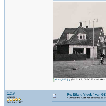
vlook_010.jpg
(34.24 KB, 500x323 - bekeken 
G.Z.V.
Re: Eiland Vlook " van G
Schipper
«
Antwoord #288 Gepost op:
26-09
Berichten: 517