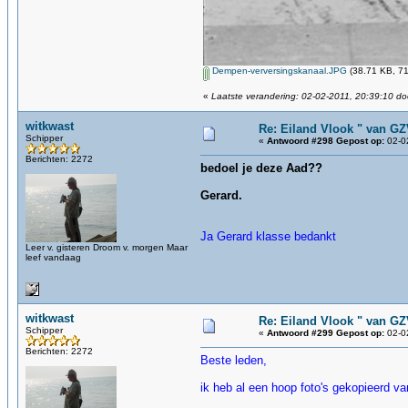
Dempen-verversingskanaal.JPG
(38.71 KB, 71
«
Laatste verandering: 02-02-2011, 20:39:10 d
witkwast
Re: Eiland Vlook " van G
Schipper
«
Antwoord #298 Gepost op:
02-02
Berichten: 2272
bedoel je deze Aad??
Gerard.
Ja Gerard klasse bedankt
Leer v. gisteren Droom v. morgen Maar
leef vandaag
witkwast
Re: Eiland Vlook " van G
Schipper
«
Antwoord #299 Gepost op:
02-02
Berichten: 2272
Beste leden,
ik heb al een hoop foto's gekopieerd van