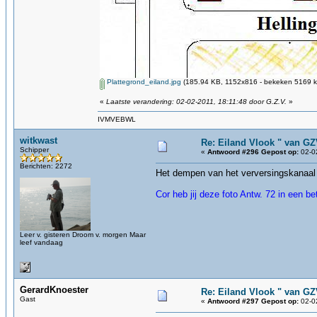
Plattegrond_eiland.jpg
(185.94 KB, 1152x816 - bekeken 5169 ke
«
Laatste verandering: 02-02-2011, 18:11:48 door G.Z.V.
»
IVMVEBWL
witkwast
Re: Eiland Vlook " van G
Schipper
«
Antwoord #296 Gepost op:
02-02
Berichten: 2272
Het dempen van het verversingskanaal
Cor heb jij deze foto Antw. 72 in een bet
Leer v. gisteren Droom v. morgen Maar
leef vandaag
GerardKnoester
Re: Eiland Vlook " van G
Gast
«
Antwoord #297 Gepost op:
02-02