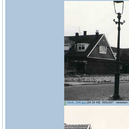
vlook_008.jpg
(36.34 KB, 500x347 - bekeken 