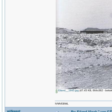
Eiland__1945.jpg
(47.45 KB, 664x382 - bekek
IVMVEBWL
witkwast
Re: Eiland Vlook " van G