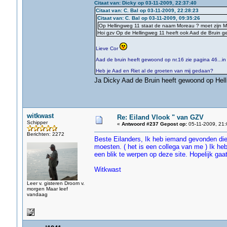
Citaat van: Dicky op 03-11-2009, 22:37:40
Citaat van: C. Bal op 03-11-2009, 22:28:23
Citaat van: C. Bal op 03-11-2009, 09:35:26
Op Hellingweg 11 staat de naam Moreau ? moet zijn 
Hoi gzv Op de Hellingweg 11 heeft ook Aad de Bruin ge
Lieve Cor
Aad de bruin heeft gewoond op nr.16 zie pagina 46...i
Heb je Aad en Riet al de groeten van mij gedaan?
Ja Dicky Aad de Bruin heeft gewoond op He
witkwast
Re: Eiland Vlook " van GZV
Schipper
«
Antwoord #237 Gepost op:
05-11-2009, 21:
Berichten: 2272
Beste Eilanders, Ik heb iemand gevonden die
moesten. ( het is een collega van me ) Ik h
een blik te werpen op deze site. Hopelijk gaat
Witkwast
Leer v. gisteren Droom v.
morgen Maar leef
vandaag