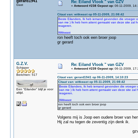
gerard1941
Re: Eiland Vlook " van GZV
Gast
«
Antwoord #238 Gepost op:
06-11-2009, 14:
Citaat van: witkwast op 05-11-2009, 21:08:42
Beste Eilanders, Ik heb iemand gevonden die vroeger o
van me ) Ik heb hem attent gemaakt van deze site zal h
reageren.
Witkwast
ron heeft toch ook een broer joop
gr gerard
G.Z.V.
Re: Eiland Vlook " van GZV
Schipper
«
Antwoord #239 Gepost op:
06-11-2009, 17:
Berichten: 517
Citaat van: gerard1941 op 06-11-2009, 14:10:23
Citaat van: witkwast op 05-11-2009, 21:08:42
Beste Eilanders, Ik heb iemand gevonden die vroeger 
Een "Eilander" blijf je voor
van me ) Ik heb hem attent gemaakt van deze site zal 
altijd.
reageren.
Witkwast
ron heeft toch ook een broer joop
gr gerard
Volgens mij is Joop een oudere broer van he
Hij zal nu tegen de zeventig zijn denk ik.
gz