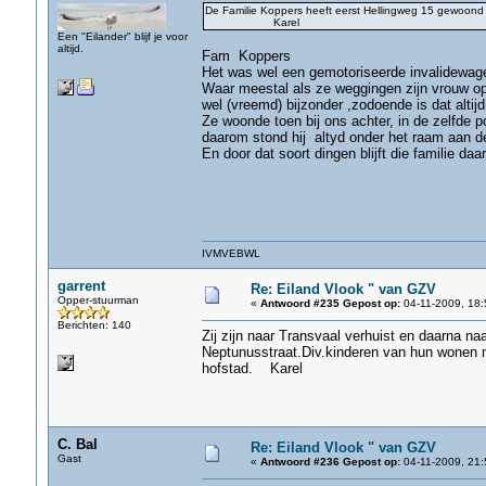
De Familie Koppers heeft eerst Hellingweg 15 gewo
Karel
Een "Eilander" blijf je voor
altijd.
Fam Koppers
Het was wel een gemotoriseerde invalidewage
Waar meestal als ze weggingen zijn vrouw op 
wel (vreemd) bijzonder ,zodoende is dat altijd
Ze woonde toen bij ons achter, in de zelfde p
daarom stond hij altyd onder het raam aan d
En door dat soort dingen blijft die familie daar 
g
IVMVEBWL
garrent
Re: Eiland Vlook " van GZV
Opper-stuurman
«
Antwoord #235 Gepost op:
04-11-2009, 18:
Berichten: 140
Zij zijn naar Transvaal verhuist en daarna na
Neptunusstraat.Div.kinderen van hun wonen 
hofstad. Karel
C. Bal
Re: Eiland Vlook " van GZV
Gast
«
Antwoord #236 Gepost op:
04-11-2009, 21: