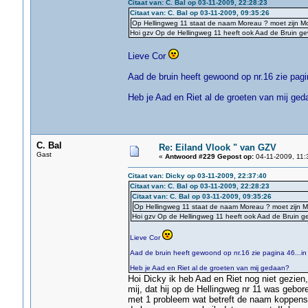
Citaat van: C. Bal op 03-11-2009, 22:28:23
Citaat van: C. Bal op 03-11-2009, 09:35:26
Op Hellingweg 11 staat de naam Moreau ? moet zijn M
Hoi gzv Op de Hellingweg 11 heeft ook Aad de Bruin ge
Lieve Cor
Aad de bruin heeft gewoond op nr.16 zie pag
Heb je Aad en Riet al de groeten van mij ged
C. Bal
Re: Eiland Vlook " van GZV
Gast
«
Antwoord #229 Gepost op:
04-11-2009, 11:
Citaat van: Dicky op 03-11-2009, 22:37:40
Citaat van: C. Bal op 03-11-2009, 22:28:23
Citaat van: C. Bal op 03-11-2009, 09:35:26
Op Hellingweg 11 staat de naam Moreau ? moet zijn 
Hoi gzv Op de Hellingweg 11 heeft ook Aad de Bruin ge
Lieve Cor
Aad de bruin heeft gewoond op nr.16 zie pagina 46...i
Heb je Aad en Riet al de groeten van mij gedaan?
Hoi Dicky ik heb Aad en Riet nog niet gezien
mij, dat hij op de Hellingweg nr 11 was gebore
met 1 probleem wat betreft de naam koppens i