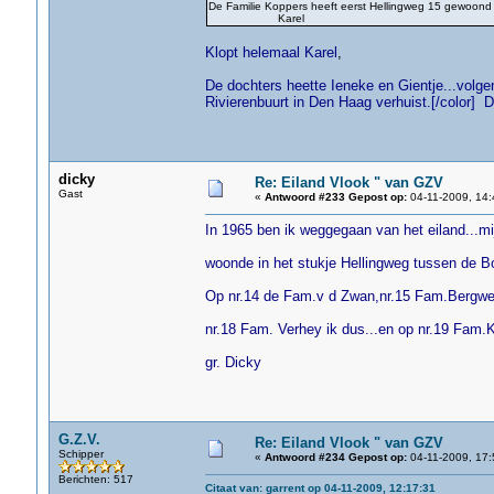
De Familie Koppers heeft eerst Hellingweg 15 gewo
Karel
Klopt helemaal Karel
,
De dochters heette Ieneke en Gientje...volgens
Rivierenbuurt in Den Haag verhuist.[/
color] D
dicky
Re: Eiland Vlook " van GZV
Gast
«
Antwoord #233 Gepost op:
04-11-2009, 14:
In 1965 ben ik weggegaan van het eiland...mi
woonde in het stukje Hellingweg tussen de Bo
Op nr.14 de Fam.v d Zwan,nr.15 Fam.Bergwer
nr.18 Fam. Verhey ik dus...en op nr.19 Fam.
gr. Dicky
G.Z.V.
Re: Eiland Vlook " van GZV
Schipper
«
Antwoord #234 Gepost op:
04-11-2009, 17:
Berichten: 517
Citaat van: garrent op 04-11-2009, 12:17:31