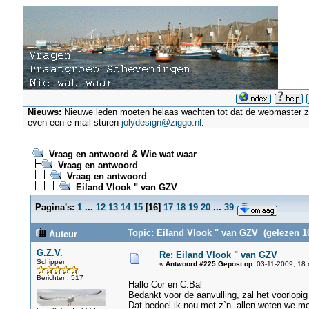
Nieuws:
Nieuwe leden moeten helaas wachten tot dat de webmaster ze a
even een e-mail sturen
jolydesign@ziggo.nl
.
Vraag en antwoord & Wie wat waar
Vraag en antwoord
Vraag en antwoord
Eiland Vlook " van GZV
Pagina's:
1
...
12
13
14
15
[
16
]
17
18
19
20
...
39
Topic: Eiland Vlook " van GZV (gelezen 1
Auteur
G.Z.V.
Re: Eiland Vlook " van GZV
Schipper
«
Antwoord #225 Gepost op:
03-11-2009, 18:
Berichten: 517
Hallo Cor en C.Bal
Bedankt voor de aanvulling, zal het voorlopig i
Dat bedoel ik nou met z`n allen weten we mee