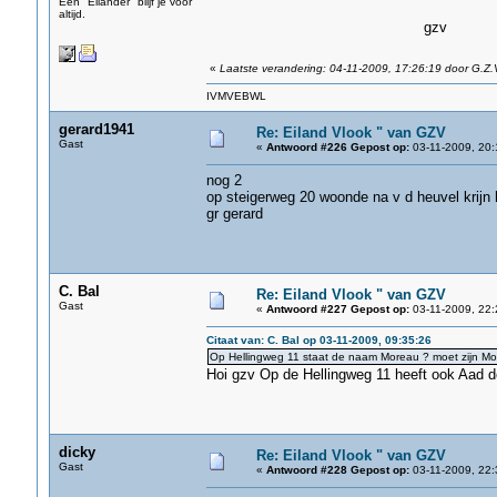
Een "Eilander" blijf je voor
altijd.
gzv
«
Laatste verandering: 04-11-2009, 17:26:19 door G.Z.
IVMVEBWL
gerard1941
Re: Eiland Vlook " van GZV
Gast
«
Antwoord #226 Gepost op:
03-11-2009, 20:
nog 2
op steigerweg 20 woonde na v d heuvel krijn 
gr gerard
C. Bal
Re: Eiland Vlook " van GZV
Gast
«
Antwoord #227 Gepost op:
03-11-2009, 22:
Citaat van: C. Bal op 03-11-2009, 09:35:26
Op Hellingweg 11 staat de naam Moreau ? moet zijn M
Hoi gzv Op de Hellingweg 11 heeft ook Aad d
dicky
Re: Eiland Vlook " van GZV
Gast
«
Antwoord #228 Gepost op:
03-11-2009, 22: