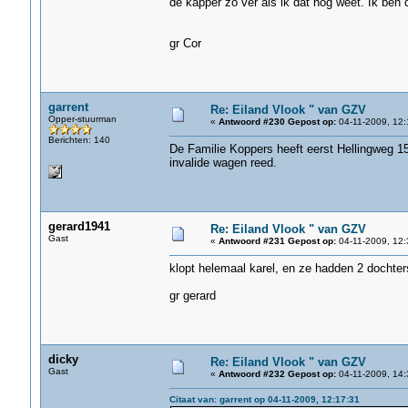
de kapper zo ver als ik dat nog weet. Ik ben 
gr Cor
garrent
Re: Eiland Vlook " van GZV
Opper-stuurman
«
Antwoord #230 Gepost op:
04-11-2009, 12:
Berichten: 140
De Familie Koppers heeft eerst Hellingweg 1
invalide wagen reed. K
gerard1941
Re: Eiland Vlook " van GZV
Gast
«
Antwoord #231 Gepost op:
04-11-2009, 12:
klopt helemaal karel, en ze hadden 2 dochte
gr gerard
dicky
Re: Eiland Vlook " van GZV
Gast
«
Antwoord #232 Gepost op:
04-11-2009, 14:
Citaat van: garrent op 04-11-2009, 12:17:31