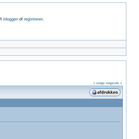
ft
inloggen
of
registreren
.
« vorige
volgende »