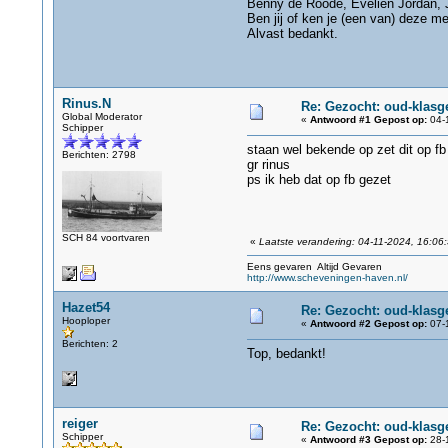
Benny de Roode, Evelien Jordan, 
Ben jij of ken je (een van) deze m
Alvast bedankt.
Rinus.N
Re: Gezocht: oud-klasg
Global Moderator
«
Antwoord #1 Gepost op:
04-1
Schipper
staan wel bekende op zet dit op fb
Berichten: 2798
gr rinus
ps ik heb dat op fb gezet
SCH 84 voortvaren
«
Laatste verandering: 04-11-2024, 16:06
Eens gevaren Altijd Gevaren
http://www.scheveningen-haven.nl/
Hazet54
Re: Gezocht: oud-klasg
Hooploper
«
Antwoord #2 Gepost op:
07-1
Berichten: 2
Top, bedankt!
reiger
Re: Gezocht: oud-klasg
Schipper
«
Antwoord #3 Gepost op:
28-1