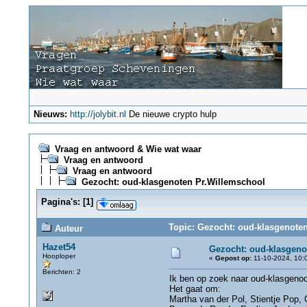
Nieuws:
http://jolybit.nl
De nieuwe crypto hulp
Vraag en antwoord & Wie wat waar
Vraag en antwoord
Vraag en antwoord
Gezocht: oud-klasgenoten Pr.Willemschool
Pagina's:
[
1
]
Topic: Gezocht: oud-klasgenoten
Auteur
Hazet54
Gezocht: oud-klasgeno
Hooploper
«
Gepost op:
11-10-2024, 10:
Berichten: 2
Ik ben op zoek naar oud-klasgenoo
Het gaat om:
Martha van der Pol, Stientje Pop, 