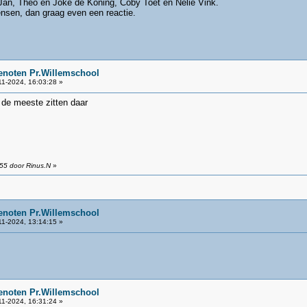
Jan, Theo en Joke de Koning, Coby Toet en Nelie Vink.
ensen, dan graag even een reactie.
enoten Pr.Willemschool
1-2024, 16:03:28 »
 de meeste zitten daar
:55 door Rinus.N
»
enoten Pr.Willemschool
1-2024, 13:14:15 »
enoten Pr.Willemschool
1-2024, 16:31:24 »