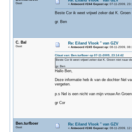
Re: Eiland Vlook " van GZV
Gast
«
Antwoord #244 Gepost op:
07-11-2009, 23:
Beste Cor ik weet vrijwel zeker dat K. Groen
gr. Ben
C. Bal
Re: Eiland Vlook " van GZV
Gast
«
Antwoord #245 Gepost op:
08-11-2009, 08:
Citaat van: Ben.turfboer op 07-11-2009, 23:14:42
Beste Cor ik weet vrijwel zeker dat K. Groen niet naar 
gr. Ben
Hallo Ben,
Deze informatie heb ik van de dochter Nel van
vergeten.
p.s Nel is een nicht van mijn vrouw An Gro
gr Cor
Ben.turfboer
Re: Eiland Vlook " van GZV
Gast
«
Antwoord #246 Gepost op:
08-11-2009, 12: