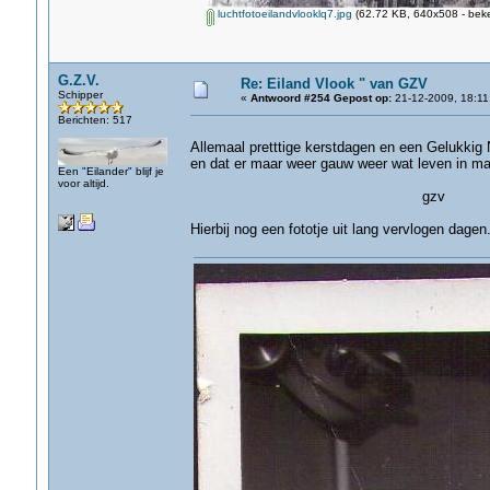
luchtfotoeilandvlooklq7.jpg
(62.72 KB, 640x508 - beke
G.Z.V.
Re: Eiland Vlook " van GZV
Schipper
«
Antwoord #254 Gepost op:
21-12-2009, 18:11
Berichten: 517
Allemaal pretttige kerstdagen en een Gelukkig
en dat er maar weer gauw weer wat leven in m
Een "Eilander" blijf je
voor altijd.
gzv
Hierbij nog een fototje uit lang vervlogen dagen