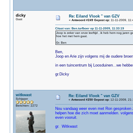
dicky
Re: Eiland Vlook " van GZV
Gast
«
Antwoord #249 Gepost op:
11-11-2009, 11:
Citaat van: Ben.turfboer op 11-11-2009, 11:33:19
Joop is zeker van onze leeftijd , ik heb hem nog jaren
hoe het met hem gaat.
Gr. Ben
Ben,
Joop en Arie zijn volgens mij de oudere bro
in een tuincentrum bij Loosduinen...we hebbe
gr.Dicky
witkwast
Re: Eiland Vlook " van GZV
Schipper
«
Antwoord #250 Gepost op:
12-11-2009, 21:
Berichten: 2272
Nou vandaag weer even met Ron gesproken zijn
helpen hoe die zich moet aanmelden. volgens 
even vooruit.
gr. Witkwast