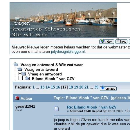
Nieuws:
Nieuwe leden moeten helaas wachten tot dat de webmaster ze a
even een e-mail sturen
jolydesign@ziggo.nl
.
Vraag en antwoord & Wie wat waar
Vraag en antwoord
Vraag en antwoord
Eiland Vlook " van GZV
Pagina's:
1
...
13
14
15
16
[
17
]
18
19
20
21
...
39
Topic: Eiland Vlook " van GZV (gelezen 1
Auteur
gerard1941
Re: Eiland Vlook " van GZV
Gast
«
Antwoord #240 Gepost op:
06-11-2009, 19:
ja joop is tegen 70van ron kan ik me niks van
chauffeur bij de ptt gewerkt dus ik was een c
gr grerard