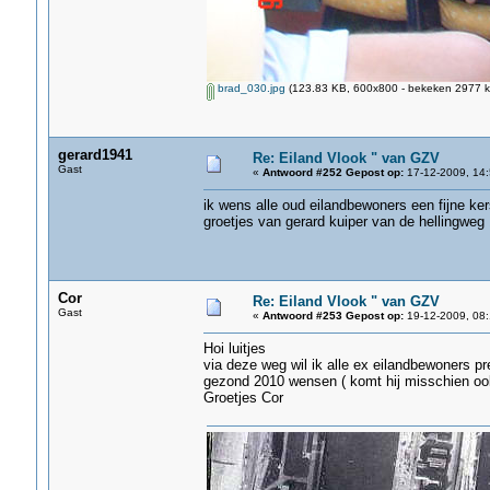
brad_030.jpg
(123.83 KB, 600x800 - bekeken 2977 ke
gerard1941
Re: Eiland Vlook " van GZV
Gast
«
Antwoord #252 Gepost op:
17-12-2009, 14:
ik wens alle oud eilandbewoners een fijne ker
groetjes van gerard kuiper van de hellingweg
Cor
Re: Eiland Vlook " van GZV
Gast
«
Antwoord #253 Gepost op:
19-12-2009, 08:
Hoi luitjes
via deze weg wil ik alle ex eilandbewoners pr
gezond 2010 wensen ( komt hij misschien oo
Groetjes Cor