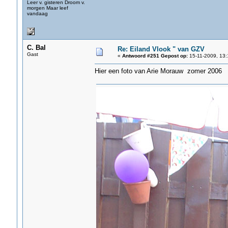
Leer v. gisteren Droom v.
morgen Maar leef
vandaag
C. Bal
Re: Eiland Vlook " van GZV
Gast
«
Antwoord #251 Gepost op:
15-11-2009, 13:
Hier een foto van Arie Morauw zomer 2006