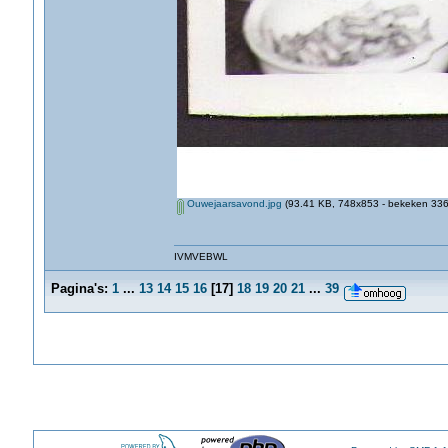
Ouwejaarsavond.jpg
(93.41 KB, 748x853 - bekeken 3364
IVMVEBWL
Pagina's:
1
...
13
14
15
16
[
17
]
18
19
20
21
...
39