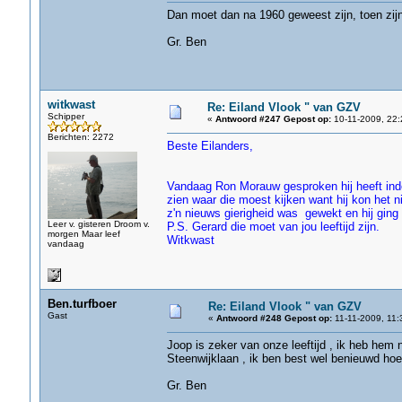
Dan moet dan na 1960 geweest zijn, toen zijn
Gr. Ben
witkwast
Re: Eiland Vlook " van GZV
Schipper
«
Antwoord #247 Gepost op:
10-11-2009, 22:
Berichten: 2272
Beste Eilanders,
Vandaag Ron Morauw gesproken hij heeft ind
zien waar die moest kijken want hij kon het ni
z'n nieuws gierigheid was gewekt en hij ging 
Leer v. gisteren Droom v.
P.S. Gerard die moet van jou leeftijd zijn.
morgen Maar leef
Witkwast
vandaag
Ben.turfboer
Re: Eiland Vlook " van GZV
Gast
«
Antwoord #248 Gepost op:
11-11-2009, 11:
Joop is zeker van onze leeftijd , ik heb hem
Steenwijklaan , ik ben best wel benieuwd ho
Gr. Ben