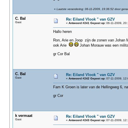
«
Laatste verandering: 06-11-2009, 19:36:52 door ger
C. Bal
Re: Eiland Vlook " van GZV
Gast
«
Antwoord #241 Gepost op:
06-11-2009, 20:
Hallo heren
Ron, Arie en Joop zijn de zonen van Johan Mo
ook Arie
Johan Morauw was een militai
gr Cor Bal
C. Bal
Re: Eiland Vlook " van GZV
Gast
«
Antwoord #242 Gepost op:
07-11-2009, 12:
Fam K Groen is later van de Hellingweg 6, na
gr Cor
k vermaat
Re: Eiland Vlook " van GZV
Gast
«
Antwoord #243 Gepost op:
07-11-2009, 12: