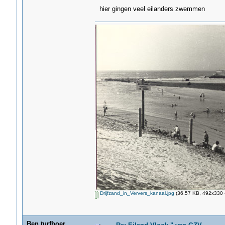
hier gingen veel eilanders zwemmen
Drijfzand_in_Ververs_kanaal.jpg
(36.57 KB, 492x330 -
Ben.turfboer