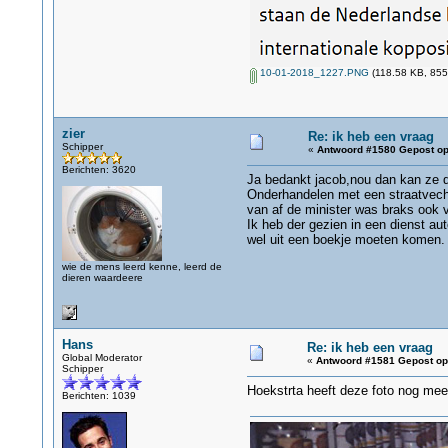
10-01-2018_1227.PNG
(118.58 KB, 855
zier
Re: ik heb een vraag
Schipper
«
Antwoord #1580 Gepost op
Berichten: 3620
Ja bedankt jacob,nou dan kan ze de
Onderhandelen met een straatvecht
van af de minister was braks ook 
Ik heb der gezien in een dienst a
wel uit een boekje moeten komen.
wie de mens leerd kenne, leerd de
dieren waardeere
Hans
Re: ik heb een vraag
Global Moderator
«
Antwoord #1581 Gepost op
Schipper
Hoekstrta heeft deze foto nog me
Berichten: 1039