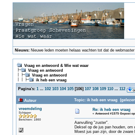
Nieuws:
Nieuwe leden moeten helaas wachten tot dat de webmaster ze
Vraag en antwoord & Wie wat waar
Vraag en antwoord
Vraag en antwoord
ik heb een vraag
Pagina's:
1
...
102
103
104
105
[
106
]
107
108
109
110
...
112
Topic: ik heb een vraag (gelezen
Auteur
vreemdeling
Re: ik heb een vraag
Schipper
«
Antwoord #1575 Gepost op
Berichten: 1860
Aanvulling "zuster".
Deksel op de jus pan houden, om 
Moest jus pan zijn, door de zware