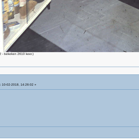
 - bekeken 2610 keer.)
:
10-02-2018, 14:26:02 »