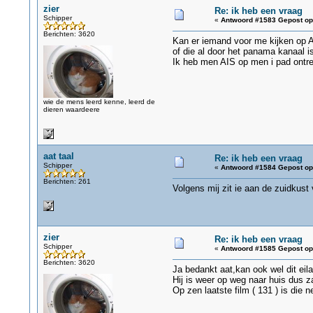
zier
Re: ik heb een vraag
Schipper
«
Antwoord #1583 Gepost op
Berichten: 3620
Kan er iemand voor me kijken op A
of die al door het panama kanaal is
Ik heb men AIS op men i pad ontre
wie de mens leerd kenne, leerd de
dieren waardeere
aat taal
Re: ik heb een vraag
Schipper
«
Antwoord #1584 Gepost op
Berichten: 261
Volgens mij zit ie aan de zuidkust
zier
Re: ik heb een vraag
Schipper
«
Antwoord #1585 Gepost op
Berichten: 3620
Ja bedankt aat,kan ook wel dit ei
Hij is weer op weg naar huis dus 
Op zen laatste film ( 131 ) is die