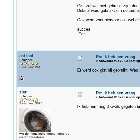
Gist zal wel niet gebruikt zijn, d
Deksel werd gebruikt om de zuster
Ook werd voor hiervoor ook wel de
succes.
Cor.
aat taal
Re: ik heb een vraag
Schipper
«
Antwoord #1576 Gepost op
Berichten: 261
Er werd ook gist bij gebruikt. Was h
zier
Re: ik heb een vraag
Schipper
«
Antwoord #1577 Gepost op
Berichten: 3620
Ik heb hem nog dikwels gegeten bij
wie de mens leerd kenne, leerd de
dieren waardeere