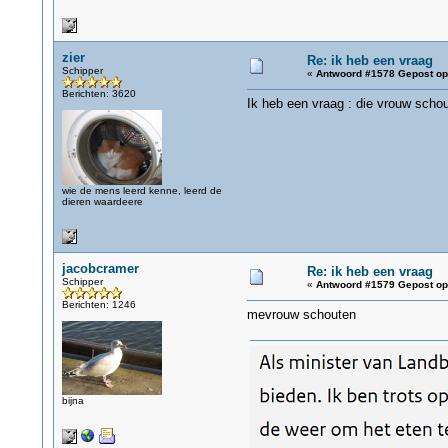
zier
Re: ik heb een vraag
Schipper
«
Antwoord #1578 Gepost op
Berichten: 3620
Ik heb een vraag : die vrouw schou
wie de mens leerd kenne, leerd de
dieren waardeere
jacobcramer
Re: ik heb een vraag
Schipper
«
Antwoord #1579 Gepost op
Berichten: 1246
mevrouw schouten
bijna