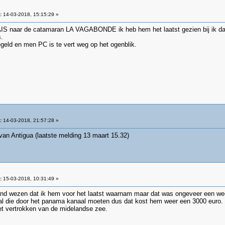
:
14-03-2018, 15:15:29 »
IS naar de catamaran LA VAGABONDE ik heb hem het laatst gezien bij ik dag
.
geld en men PC is te vert weg op het ogenblik.
:
14-03-2018, 21:57:28 »
 van Antigua (laatste melding 13 maart 15.32)
:
15-03-2018, 10:31:49 »
land wezen dat ik hem voor het laatst waarnam maar dat was ongeveer een wee
zal die door het panama kanaal moeten dus dat kost hem weer een 3000 euro.
 net vertrokken van de midelandse zee.