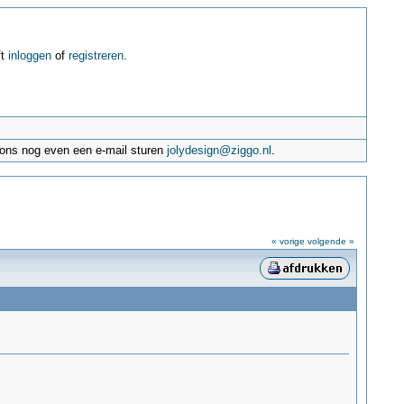
ft
inloggen
of
registreren
.
e ons nog even een e-mail sturen
jolydesign@ziggo.nl
.
« vorige
volgende »