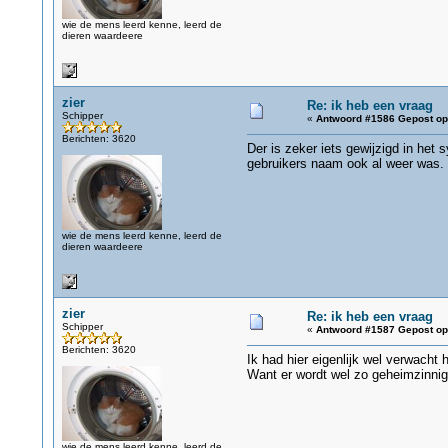
wie de mens leerd kenne, leerd de
dieren waardeere
zier
Re: ik heb een vraag
Schipper
«
Antwoord #1586 Gepost op
Berichten: 3620
Der is zeker iets gewijzigd in he
gebruikers naam ook al weer was.
wie de mens leerd kenne, leerd de
dieren waardeere
zier
Re: ik heb een vraag
Schipper
«
Antwoord #1587 Gepost op
Berichten: 3620
Ik had hier eigenlijk wel verwacht 
Want er wordt wel zo geheimzinnig 
wie de mens leerd kenne, leerd de