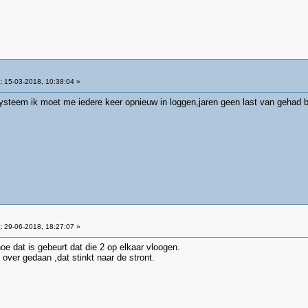
:
15-03-2018, 10:38:04 »
t systeem ik moet me iedere keer opnieuw in loggen,jaren geen last van geha
:
29-06-2018, 18:27:07 »
hoe dat is gebeurt dat die 2 op elkaar vloogen.
over gedaan ,dat stinkt naar de stront.