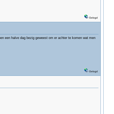
Gelogd
d ben een halve dag bezig geweest om er achter te komen wat men
Gelogd