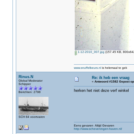
1-12-2010_007.jpg
(157.45 KB, 800x642
www.snuffelbeurs.nl
is helemaal te gek
Rinus.N
Re: ik heb een vraag
Global Moderator
«
Antwoord #1582 Gepost op
Schipper
herken het niet deze verf winkel
Berichten: 2798
SCH 84 voortvaren
Eens gevaren Altijd Gevaren
http://www.scheveningen-haven.nl/