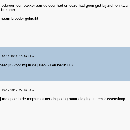
aar iedereen een bakker aan de deur had en deze had geen gist bij zich en kwa
 te keren.
 naam broeder gebruikt.
:
19-12-2017, 19:49:42 »
eerlijk (voor mij in de jaren 50 en begin 60)
:
19-12-2017, 22:16:04 »
 me opoe in de reepstraat net als poting maar die ging in een kussensloop.