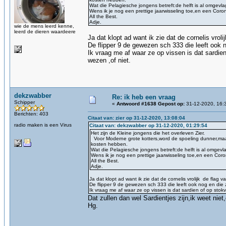
Wat die Pelagiesche jongens betreft:de helft is al omgevl
Wens ik je nog een prettige jaarwisseling toe,en een Coron
All the Best.
Adje.
wie de mens leerd kenne,
leerd de dieren waardeere
Ja dat klopt ad want ik zie dat de cornelis vroli
De flipper 9 de gewezen sch 333 die leeft ook no
Ik vraag me af waar ze op vissen is dat sardien
wezen ,of niet.
dekzwabber
Re: ik heb een vraag
Schipper
«
Antwoord #1638 Gepost op:
31-12-2020, 16:
Berichten: 403
Citaat van: zier op 31-12-2020, 13:08:04
radio maken is een Virus
Citaat van: dekzwabber op 31-12-2020, 01:29:54
Het zijn de Kleine jongens die het overleven Zier.
Voor Moderne grote kotters,word de spoeling dunner,maar
kosten hebben.
Wat die Pelagiesche jongens betreft:de helft is al omgevl
Wens ik je nog een prettige jaarwisseling toe,en een Coro
All the Best.
Adje.
Ja dat klopt ad want ik zie dat de cornelis vrolijk de flag va
De flipper 9 de gewezen sch 333 die leeft ook nog en die zi
Ik vraag me af waar ze op vissen is dat sardien of op stokvi
Dat zullen dan wel Sardientjes zijn,ik weet ni
Hg.