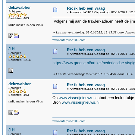
dekzwabber
Re: ik heb een vraag
Schipper
«
Antwoord #1643 Gepost op:
02-01-2021, 12:
Berichten: 403
Volgens mij aan de trawlerkade,en heeft de ijm
radio maken is een Virus
«
Laatste verandering: 02-01-2021, 12:45:38 door dekzw
www.enterprise103.com
J.H.
Re: ik heb een vraag
Schipper
«
Antwoord #1644 Gepost op:
02-01-2021, 13:
Berichten: 2214
https://www.groene.nl/artikel/nederlandse-visgig
«
Laatste verandering: 02-01-2021, 13:34:41 door J.H.
»
dekzwabber
Re: ik heb een vraag
Schipper
«
Antwoord #1645 Gepost op:
02-01-2021, 14:
Berichten: 403
Op
www.visserijnieuws.nl
staat een leuk stukje
radio maken is een Virus
Bron
www.visserijnieuws.nl
www.enterprise103.com
J.H.
Re: ik heb een vraag
Schipper
«
Antwoord #1646 Gepost op:
03-01-2021, 01: