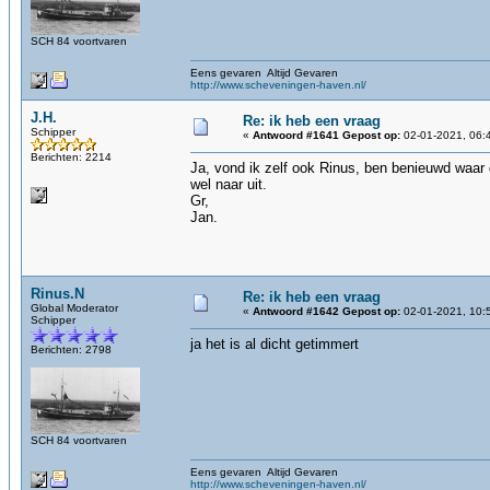
SCH 84 voortvaren
Eens gevaren Altijd Gevaren
http://www.scheveningen-haven.nl/
J.H.
Re: ik heb een vraag
Schipper
«
Antwoord #1641 Gepost op:
02-01-2021, 06:
Berichten: 2214
Ja, vond ik zelf ook Rinus, ben benieuwd waar d
wel naar uit.
Gr,
Jan.
Rinus.N
Re: ik heb een vraag
Global Moderator
«
Antwoord #1642 Gepost op:
02-01-2021, 10:
Schipper
ja het is al dicht getimmert
Berichten: 2798
SCH 84 voortvaren
Eens gevaren Altijd Gevaren
http://www.scheveningen-haven.nl/