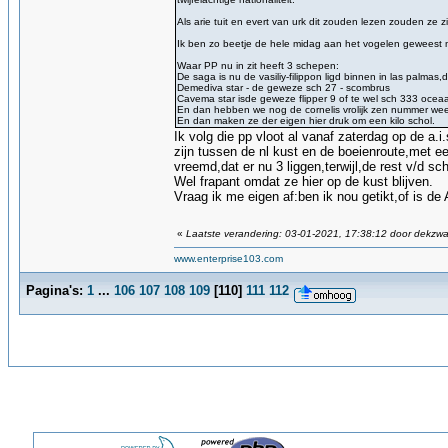
Als arie tuit en evert van urk dit zouden lezen zouden ze z
Ik ben zo beetje de hele midag aan het vogelen gewees
Waar PP nu in zit heeft 3 schepen:
De saga is nu de vasiliy-filippon ligd binnen in las palmas,du
Demediva star - de geweze sch 27 - scombrus
Cavema star isde geweze flipper 9 of te wel sch 333 ocea
En dan hebben we nog de cornelis vrolijk zen nummer weet ik
En dan maken ze der eigen hier druk om een kilo schol.
Ik volg die pp vloot al vanaf zaterdag op de a.
zijn tussen de nl kust en de boeienroute,met ee
vreemd,dat er nu 3 liggen,terwijl,de rest v/d s
Wel frapant omdat ze hier op de kust blijven.
Vraag ik me eigen af:ben ik nou getikt,of is de 
«
Laatste verandering: 03-01-2021, 17:38:12 door dekzw
www.enterprise103.com
Pagina's:
1
...
106
107
108
109
[
110
]
111
112