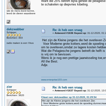
Want die 25% betreft bijna geheel de pelagiese
te schakelen op diepvries kibeling.
wie de mens leerd kenne,
leerd de dieren waardeere
dekzwabber
Re: ik heb een vraag
Schipper
«
Antwoord #1636 Gepost op:
31-12-2020, 01:
Berichten: 403
Het zijn de Kleine jongens die het overleven Zi
radio maken is een Virus
Voor Moderne grote kotters,word de spoeling d
om te overleven,omdat ze lagere kosten hebbe
Wat die Pelagiesche jongens betreft:de helft i
is vrij om te bevissen.
Wens ik je nog een prettige jaarwisseling toe,e
All the Best.
Adje.
www.enterprise103.com
zier
Re: ik heb een vraag
Schipper
«
Antwoord #1637 Gepost op:
31-12-2020, 13:
Berichten: 3620
Citaat van: dekzwabber op 31-12-2020, 01:29:54
Het zijn de Kleine jongens die het overleven Zier.
Voor Moderne grote kotters,word de spoeling dunner,maar
kosten hebben.