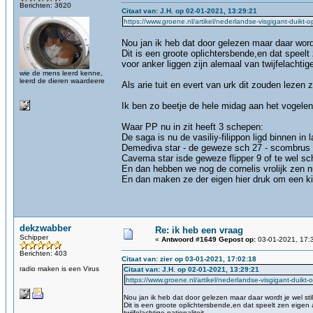
Berichten: 3620
Citaat van: J.H. op 02-01-2021, 13:29:21
https://www.groene.nl/artikel/nederlandse-visgigant-duikt-o
Nou jan ik heb dat door gelezen maar daar wordt
Dit is een groote oplichtersbende,en dat speelt
voor anker liggen zijn alemaal van twijfelachtige 
wie de mens leerd kenne,
leerd de dieren waardeere
Als arie tuit en evert van urk dit zouden lezen 
Ik ben zo beetje de hele midag aan het vogel
Waar PP nu in zit heeft 3 schepen:
De saga is nu de vasiliy-filippon ligd binnen in 
Demediva star - de geweze sch 27 - scombrus
Cavema star isde geweze flipper 9 of te wel s
En dan hebben we nog de cornelis vrolijk zen nu
En dan maken ze der eigen hier druk om een ki
dekzwabber
Re: ik heb een vraag
Schipper
«
Antwoord #1649 Gepost op:
03-01-2021, 17:
Berichten: 403
Citaat van: zier op 03-01-2021, 17:02:18
radio maken is een Virus
Citaat van: J.H. op 02-01-2021, 13:29:21
https://www.groene.nl/artikel/nederlandse-visgigant-duikt-
Nou jan ik heb dat door gelezen maar daar wordt je wel sti
Dit is een groote oplichtersbende,en dat speelt zen eigen a
twijfelachtige nationaliteit.