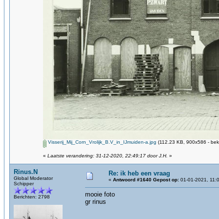
Visserij_Mij_Corn_Vrolijk_B.V_in_IJmuiden-a.jpg
(112.23 KB, 900x586 - bek
«
Laatste verandering: 31-12-2020, 22:49:17 door J.H.
»
Rinus.N
Re: ik heb een vraag
Global Moderator
«
Antwoord #1640 Gepost op:
01-01-2021, 11:
Schipper
mooie foto
Berichten: 2798
gr rinus