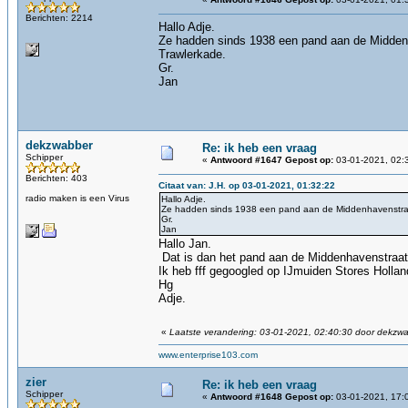
Berichten: 2214
Hallo Adje.
Ze hadden sinds 1938 een pand aan de Middenhave
Trawlerkade.
Gr.
Jan
dekzwabber
Re: ik heb een vraag
Schipper
«
Antwoord #1647 Gepost op:
03-01-2021, 02:
Berichten: 403
Citaat van: J.H. op 03-01-2021, 01:32:22
radio maken is een Virus
Hallo Adje.
Ze hadden sinds 1938 een pand aan de Middenhavenstraat, w
Gr.
Jan
Hallo Jan.
Dat is dan het pand aan de Middenhavenstraat
Ik heb fff gegoogled op IJmuiden Stores Holland
Hg
Adje.
«
Laatste verandering: 03-01-2021, 02:40:30 door dekzw
www.enterprise103.com
zier
Re: ik heb een vraag
Schipper
«
Antwoord #1648 Gepost op:
03-01-2021, 17: