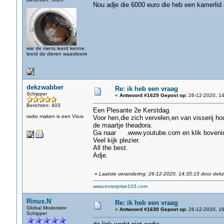
Nou adje die 6000 euro die heb een kamerlid a
wie de mens leerd kenne,
leerd de dieren waardeere
dekzwabber
Re: ik heb een vraag
Schipper
«
Antwoord #1629 Gepost op:
26-12-2020, 14
Berichten: 403
Een Plesante 2e Kerstdag.
radio maken is een Virus
Voor hen,die zich vervelen,en van visserij h
de maartje theadora.
Ga naar .www.youtube.com en klik bovenin op
Veel kijk plezier.
All the best.
Adje.
«
Laatste verandering: 26-12-2020, 14:35:15 door dek
www.enterprise103.com
Rinus.N
Re: ik heb een vraag
Global Moderator
«
Antwoord #1630 Gepost op:
26-12-2020, 16
Schipper