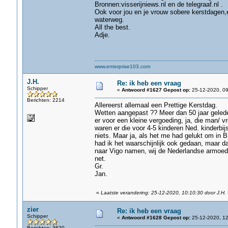
Bronnen:visserijniews.nl en de telegraaf.nl .
Ook voor jou en je vrouw sobere kerstdagen,
waterweg.
All the best.
Adje.
www.enterprise103.com
J.H.
Re: ik heb een vraag
Schipper
«
Antwoord #1627 Gepost op:
25-12-2020, 09
Berichten: 2214
Allereerst allemaal een Prettige Kerstdag.
Wetten aangepast ?? Meer dan 50 jaar geleden
er voor een kleine vergoeding, ja, die man/ v
waren er die voor 4-5 kinderen Ned. kinderbij
niets. Maar ja, als het me had gelukt om in B
had ik het waarschijnlijk ook gedaan, maar da
naar Vigo namen, wij de Nederlandse armoed
net.
Gr.
Jan.
«
Laatste verandering: 25-12-2020, 10:10:30 door J.H.
zier
Re: ik heb een vraag
Schipper
«
Antwoord #1628 Gepost op:
25-12-2020, 12
Berichten: 3620