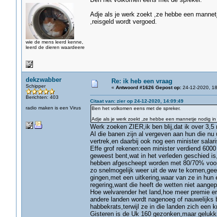
Adje als je werk zoekt ,ze hebbe een mannetje
,reisgeld wordt vergoed.
wie de mens leerd kenne,
leerd de dieren waardeere
dekzwabber
Re: ik heb een vraag
Schipper
«
Antwoord #1626 Gepost op:
24-12-2020, 18
Berichten: 403
Citaat van: zier op 24-12-2020, 14:09:49
radio maken is een Virus
Ben het volkomen eens met de spreker.
Adje als je werk zoekt ,ze hebbe een mannetje nodig in b
Werk zoeken ZIER,ik ben blij,dat ik over 3,5
Al die banen zijn al vergeven aan hun die nu u
vertrek,en daarbij ook nog een minister salar
Effe grof rekenen:een minister verdiend 6000 
geweest bent,wat in het verleden geschied is
hebben afgescheept worden met 80/70% voor e
zo snelmogelijk weer uit de ww te komen,geen
gingen,met een uitkering,waar van ze in hun 
regering,want die heeft de wetten niet aangepa
Hoe welvarender het land,hoe meer premie er 
andere landen wordt nagenoeg of nauwelijks
habbekrats,terwijl ze in die landen zich een 
Gisteren is de Uk 160 gezonken,maar gelukki