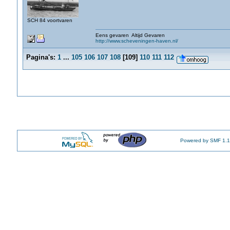
SCH 84 voortvaren
Eens gevaren Altijd Gevaren
http://www.scheveningen-haven.nl/
Pagina's:
1
...
105
106
107
108
[
109
]
110
111
112
Powered by SMF 1.1