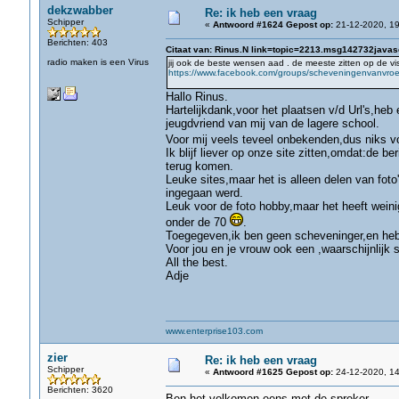
dekzwabber
Re: ik heb een vraag
Schipper
«
Antwoord #1624 Gepost op:
21-12-2020, 19
Berichten: 403
Citaat van: Rinus.N link=topic=2213.msg142732javas
radio maken is een Virus
jij ook de beste wensen aad . de meeste zitten op de vi
https://www.facebook.com/groups/scheveningenvanvro
Hallo Rinus.
Hartelijkdank,voor het plaatsen v/d Url's,he
jeugdvriend van mij van de lagere school.
Voor mij veels teveel onbekenden,dus niks v
Ik blijf liever op onze site zitten,omdat:de b
terug komen.
Leuke sites,maar het is alleen delen van foto'
ingegaan werd.
Leuk voor de foto hobby,maar het heeft weinig
onder de 70
.
Toegegeven,ik ben geen scheveninger,en heb 
Voor jou en je vrouw ook een ,waarschijnlijk 
All the best.
Adje
www.enterprise103.com
zier
Re: ik heb een vraag
Schipper
«
Antwoord #1625 Gepost op:
24-12-2020, 14
Berichten: 3620
Ben het volkomen eens met de spreker.