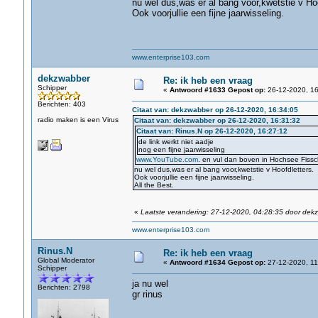
nu wel dus,was er al bang voor,kwetstie v Hoo
Ook voorjullie een fijne jaarwisseling.
www.enterprise103.com
dekzwabber
Re: ik heb een vraag
Schipper
«
Antwoord #1633 Gepost op:
26-12-2020, 16
Berichten: 403
Citaat van: dekzwabber op 26-12-2020, 16:34:05
radio maken is een Virus
Citaat van: dekzwabber op 26-12-2020, 16:31:32
Citaat van: Rinus.N op 26-12-2020, 16:27:12
de link werkt niet aadje
nog een fijne jaarwisseling
www.YouTube.com
. en vul dan boven in Hochsee Fissch
nu wel dus,was er al bang voor,kwetstie v Hoofdletters.
Ook voorjullie een fijne jaarwisseling.
All the Best.
«
Laatste verandering: 27-12-2020, 04:28:35 door dek
www.enterprise103.com
Rinus.N
Re: ik heb een vraag
Global Moderator
«
Antwoord #1634 Gepost op:
27-12-2020, 11
Schipper
ja nu wel
Berichten: 2798
gr rinus