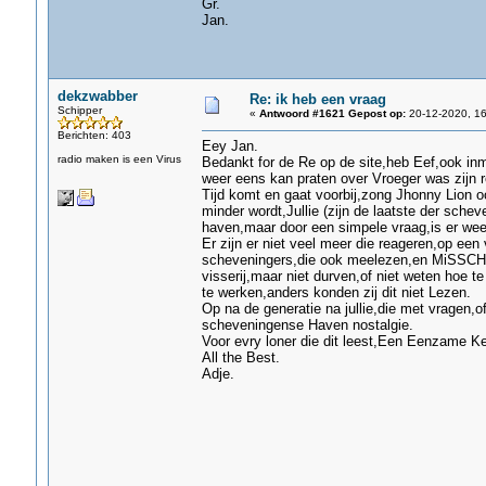
Gr.
Jan.
dekzwabber
Re: ik heb een vraag
Schipper
«
Antwoord #1621 Gepost op:
20-12-2020, 16
Berichten: 403
Eey Jan.
radio maken is een Virus
Bedankt for de Re op de site,heb Eef,ook inmi
weer eens kan praten over Vroeger was zijn re
Tijd komt en gaat voorbij,zong Jhonny Lion o
minder wordt,Jullie (zijn de laatste der sch
haven,maar door een simpele vraag,is er weer 
Er zijn er niet veel meer die reageren,op een
scheveningers,die ook meelezen,en MiSSCHI
visserij,maar niet durven,of niet weten hoe 
te werken,anders konden zij dit niet Lezen.
Op na de generatie na jullie,die met vragen,o
scheveningense Haven nostalgie.
Voor evry loner die dit leest,Een Eenzame Ke
All the Best.
Adje.