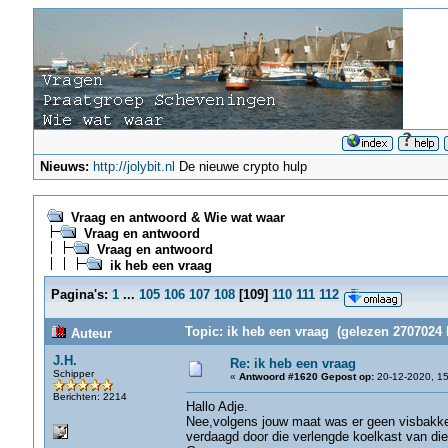
Nieuws:
http://jolybit.nl
De nieuwe crypto hulp
Vraag en antwoord & Wie wat waar
Vraag en antwoord
Vraag en antwoord
ik heb een vraag
Pagina's:
1
...
105
106
107
108
[
109
]
110
111
112
Topic: ik heb een vraag (gelezen 2707024 
Auteur
J.H.
Re: ik heb een vraag
Schipper
«
Antwoord #1620 Gepost op:
20-12-2020, 15
Berichten: 2214
Hallo Adje.
Nee,volgens jouw maat was er geen visbakken
verdaagd door die verlengde koelkast van die 