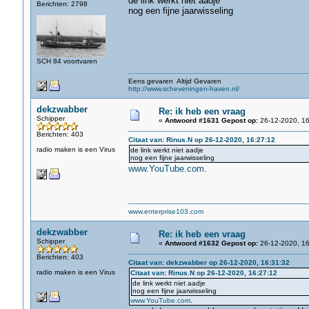
de link werkt niet aadje
Berichten: 2798
nog een fijne jaarwisseling
SCH 84 voortvaren
Eens gevaren Altijd Gevaren
http://www.scheveningen-haven.nl/
dekzwabber
Re: ik heb een vraag
Schipper
«
Antwoord #1631 Gepost op:
26-12-2020, 16
Berichten: 403
Citaat van: Rinus.N op 26-12-2020, 16:27:12
radio maken is een Virus
de link werkt niet aadje
nog een fijne jaarwisseling
www.YouTube.com
.
www.enterprise103.com
dekzwabber
Re: ik heb een vraag
Schipper
«
Antwoord #1632 Gepost op:
26-12-2020, 16
Berichten: 403
Citaat van: dekzwabber op 26-12-2020, 16:31:32
radio maken is een Virus
Citaat van: Rinus.N op 26-12-2020, 16:27:12
de link werkt niet aadje
nog een fijne jaarwisseling
www.YouTube.com
.