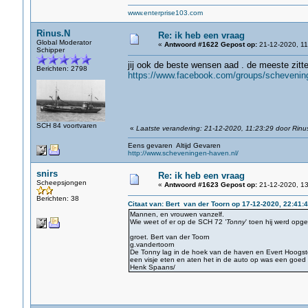
www.enterprise103.com
Rinus.N
Re: ik heb een vraag
Global Moderator
«
Antwoord #1622 Gepost op:
21-12-2020, 11
Schipper
jij ook de beste wensen aad . de meeste zitt
Berichten: 2798
https://www.facebook.com/groups/schevenin
SCH 84 voortvaren
«
Laatste verandering: 21-12-2020, 11:23:29 door Rinu
Eens gevaren Altijd Gevaren
http://www.scheveningen-haven.nl/
snirs
Re: ik heb een vraag
Scheepsjongen
«
Antwoord #1623 Gepost op:
21-12-2020, 13
Berichten: 38
Citaat van: Bert van der Toorn op 17-12-2020, 22:41:
Mannen, en vrouwen vanzelf.
Wie weet of er op de SCH 72
'Tonny
' toen hij werd opg
groet. Bert van der Toorn
g.vandertoorn
De Tonny lag in de hoek van de haven en Evert Hoogsted
een visje eten en aten het in de auto op was een goed vi
Henk Spaans/