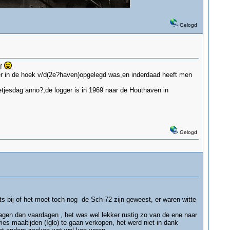
Gelogd
ef
.
ter in de hoek v/d(2e?haven)opgelegd was,en inderdaad heeft men
jesdag anno?,de logger is in 1969 naar de Houthaven in
Gelogd
ts bij of het moet toch nog de Sch-72 zijn geweest, er waren witte
agen dan vaardagen , het was wel lekker rustig zo van de ene naar
es maaltijden (Iglo) te gaan verkopen, het werd niet in dank