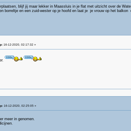
verplaatsen, blijf jij maar lekker in Maassluis in je flat met uitzicht over de W
een borreltje en een zuid-wester op je hoofd en laat je je vrouw op het balk
p:
16-12-2020, 02:17:32 »
er.
p:
16-12-2020, 02:25:05 »
eer meer in genomen.
icijnen.