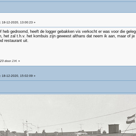
:
18-12-2020, 13:00:23 »
of heb gedroomd, heeft de logger gebakken vis verkocht er was voor die gele
het zal t.h.v. het kombuis zijn geweest althans dat neem ik aan, maar of je a
d restaurant uit.
23 door J.H.
»
:
18-12-2020, 15:02:09 »