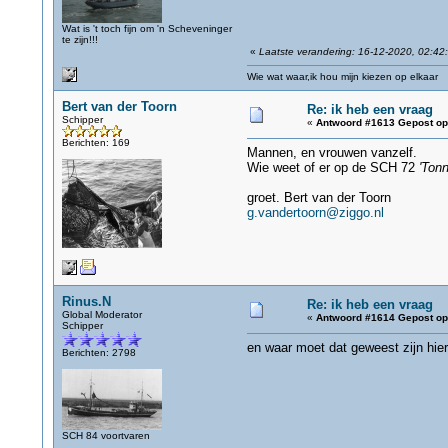
Wat is 't toch fijn om 'n Scheveninger
te zijn!!!
«
Laatste verandering: 16-12-2020, 02:42
Wie wat waar,ik hou mijn kiezen op elkaar
Bert van der Toorn
Re: ik heb een vraag
Schipper
«
Antwoord #1613 Gepost op
Berichten: 169
Mannen, en vrouwen vanzelf.
Wie weet of er op de SCH 72
'Ton
groet. Bert van der Toorn
g.vandertoorn@ziggo.nl
Rinus.N
Re: ik heb een vraag
Global Moderator
«
Antwoord #1614 Gepost op
Schipper
en waar moet dat geweest zijn hier
Berichten: 2798
SCH 84 voortvaren