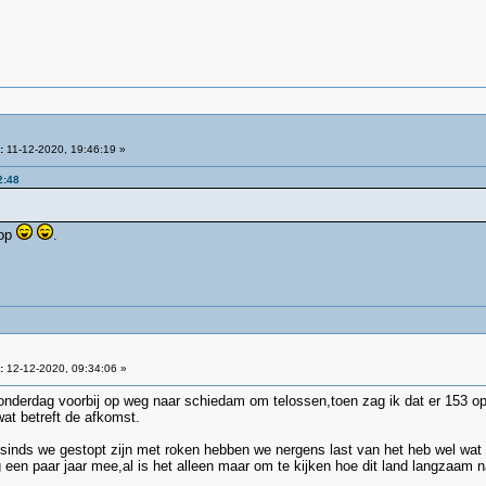
:
11-12-2020, 19:46:19 »
2:48
 op
.
:
12-12-2020, 09:34:06 »
onderdag voorbij op weg naar schiedam om telossen,toen zag ik dat er 153 op
at betreft de afkomst.
t sinds we gestopt zijn met roken hebben we nergens last van het heb wel wat
en paar jaar mee,al is het alleen maar om te kijken hoe dit land langzaam n