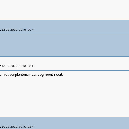
:
12-12-2020, 15:56:56 »
:
13-12-2020, 13:58:08 »
 niet verplanten,maar zeg nooit nooit.
:
16-12-2020, 00:53:01 »