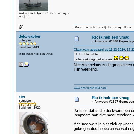
Wat is 't toch fijn om 'n Scheveninger
te zijn!!!
Wie wat waar,ik hou mijn kiezen op elkaar
dekzwabber
Re: ik heb een vraag
Schipper
«
Antwoord #1606 Gepost op
Berichten: 403
Citaat van: zeepaard op 11-12-2020, 17:2
radio maken is een Virus
Hallo Dekzwabber
Is het dek nog niet schoon
Nee Arie,helaas is de groenezeep
Fijn weekend.
www.enterprise103.com
zier
Re: ik heb een vraag
Schipper
«
Antwoord #1607 Gepost op
Berichten: 3620
Ja rinus dat is die,die kwam een d
langzaam aan niet meer tevolgen w
Arie nee we zijn niet ziek gewees
gekregen,dus hobbelen we wel nog e