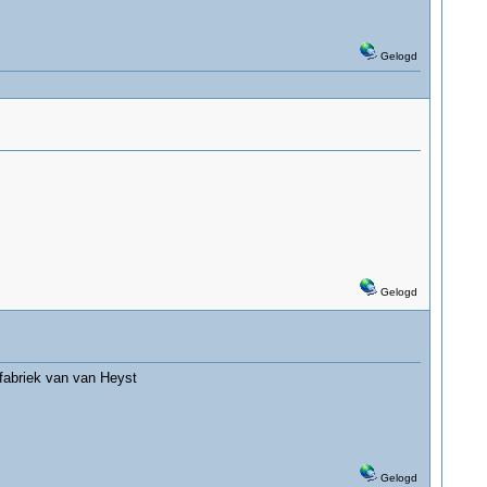
Gelogd
Gelogd
 fabriek van van Heyst
Gelogd