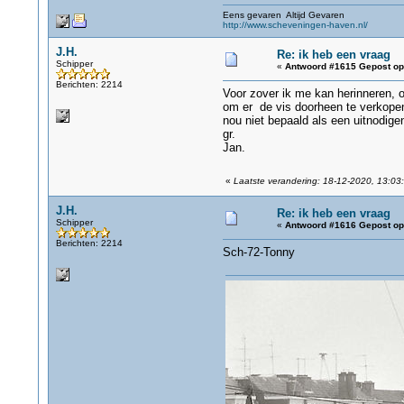
Eens gevaren Altijd Gevaren
http://www.scheveningen-haven.nl/
J.H.
Re: ik heb een vraag
Schipper
«
Antwoord #1615 Gepost op
Berichten: 2214
Voor zover ik me kan herinneren, 
om er de vis doorheen te verkopen, 
nou niet bepaald als een uitnodigen
gr.
Jan.
«
Laatste verandering: 18-12-2020, 13:03:
J.H.
Re: ik heb een vraag
Schipper
«
Antwoord #1616 Gepost op
Berichten: 2214
Sch-72-Tonny