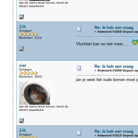
wie de mens leerd kenne, leerd de
dieren waardeere
J.H.
Re: ik heb een vraag
Schipper
«
Antwoord #1608 Gepost op
Berichten: 2214
Vluchten kan nu niet meer.....
zier
Re: ik heb een vraag
Schipper
«
Antwoord #1609 Gepost op
Berichten: 3620
jan je weet het oude bomen moet je
wie de mens leerd kenne, leerd de
dieren waardeere
J.H.
Re: ik heb een vraag
Schipper
«
Antwoord #1610 Gepost op