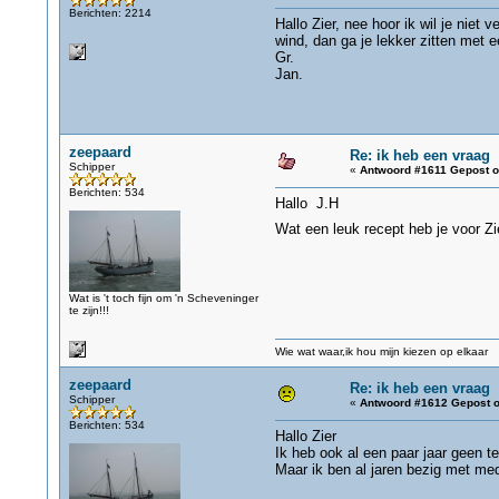
Berichten: 2214
Hallo Zier, nee hoor ik wil je niet 
wind, dan ga je lekker zitten met 
Gr.
Jan.
zeepaard
Re: ik heb een vraag
Schipper
«
Antwoord #1611 Gepost o
Berichten: 534
Hallo J.H
Wat een leuk recept heb je voor Zi
Wat is 't toch fijn om 'n Scheveninger
te zijn!!!
Wie wat waar,ik hou mijn kiezen op elkaar
zeepaard
Re: ik heb een vraag
Schipper
«
Antwoord #1612 Gepost o
Berichten: 534
Hallo Zier
Ik heb ook al een paar jaar geen t
Maar ik ben al jaren bezig met med