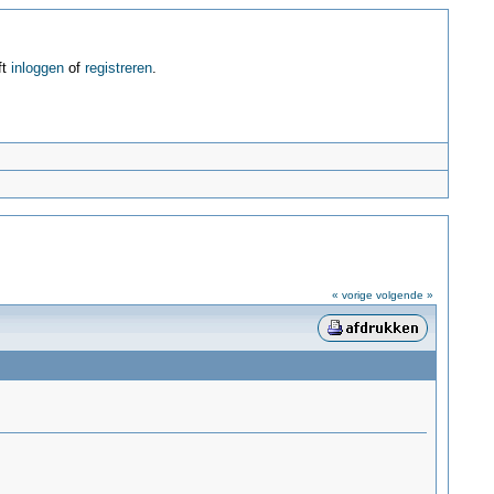
ft
inloggen
of
registreren
.
« vorige
volgende »