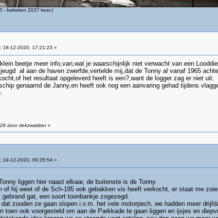
 - bekeken 2037 keer.)
:
18-12-2020, 17:21:23 »
ein beetje meer info,van,wat je waarschijnlijk niet verwacht van een Looddi
jn jeugd al aan de haven zwerfde,vertelde mij,dat de Tonny al vanaf 1965 ach
cht,of het resultaat opgeleverd heeft is een?,want de logger zag er niet uit.
chip genaamd de Janny,en heeft ook nog een aanvaring gehad tijdens vlagget
.
:26 door dekzwabber
»
:
19-12-2020, 09:35:54 »
Tonny liggen hier naast elkaar, de buitenste is de Tonny.
 of hij weet of de Sch-195 ook gebakken vis heeft verkocht, er staat me zoie
 gebrand gat, een soort toonbankje zogezegd.
n dat zouden ze gaan slopen i.v.m. het vele motorpech, we hadden meer drijfd
 toen ook voorgesteld om aan de Parkkade te gaan liggen en ijsjes en diepvri