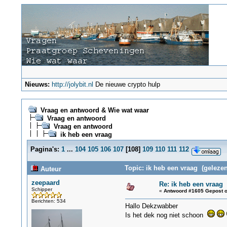
Nieuws:
http://jolybit.nl
De nieuwe crypto hulp
Vraag en antwoord & Wie wat waar
Vraag en antwoord
Vraag en antwoord
ik heb een vraag
Pagina's:
1
...
104
105
106
107
[
108
]
109
110
111
112
Topic: ik heb een vraag (gelezen
Auteur
zeepaard
Re: ik heb een vraag
Schipper
«
Antwoord #1605 Gepost o
Berichten: 534
Hallo Dekzwabber
Is het dek nog niet schoon