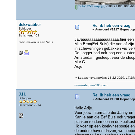
Sch-072-Tonny-.jpg
(188.91 KB, 900x600
dekzwabber
Re: ik heb een vraag
Schipper
«
Antwoord #1617 Gepost op
Berichten: 403
JaJaaaaaaaaaaaaaaaaaa,hier een kl
radio maken is een Virus
Mijn Bron(Eef Buis),die van af zi
in scheveningen gebakken vis verko
De Logger had ook nog een zusters
Amsterdam gesleept voor de sloop
M.v.G
Adje
«
Laatste verandering: 18-12-2020, 17:29
www.enterprise103.com
J.H.
Re: ik heb een vraag
Schipper
«
Antwoord #1618 Gepost op
Berichten: 2214
Hallo Adje.
Voor jouw informatie die Janny en 
Kan je aan die Eef Buis ook vragen
planken rondom een in de koelkast
Ik voer op een koel/vriesbootje e
de andere haven drijven, we hebben