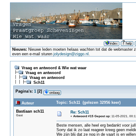
Nieuws:
Nieuwe leden moeten helaas wachten tot dat de webmaster ze a
even een e-mail sturen
jolydesign@ziggo.nl
.
Vraag en antwoord & Wie wat waar
Vraag en antwoord
Vraag en antwoord
Sch11
Pagina's:
1
[
2
]
Topic: Sch11 (gelezen 32956 keer)
Auteur
Bastiaan sch11
Re: Sch11
Gast
«
Antwoord #15 Gepost op:
11-05-2021, 00:1
Beste mensen, alle heel erg bedankt voor julli
Sorry dat ik zo laat reageer kreeg geen meldi
We zijn blij dat ze nog in de vaart is en will