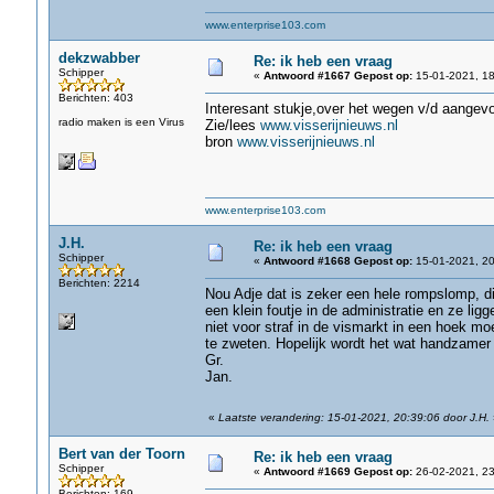
www.enterprise103.com
dekzwabber
Re: ik heb een vraag
Schipper
«
Antwoord #1667 Gepost op:
15-01-2021, 18
Berichten: 403
Interesant stukje,over het wegen v/d aangev
radio maken is een Virus
Zie/lees
www.visserijnieuws.nl
bron
www.visserijnieuws.nl
www.enterprise103.com
J.H.
Re: ik heb een vraag
Schipper
«
Antwoord #1668 Gepost op:
15-01-2021, 20
Berichten: 2214
Nou Adje dat is zeker een hele rompslomp, di
een klein foutje in de administratie en ze li
niet voor straf in de vismarkt in een hoek mo
te zweten. Hopelijk wordt het wat handzamer 
Gr.
Jan.
«
Laatste verandering: 15-01-2021, 20:39:06 door J.H.
Bert van der Toorn
Re: ik heb een vraag
Schipper
«
Antwoord #1669 Gepost op:
26-02-2021, 23
Berichten: 169