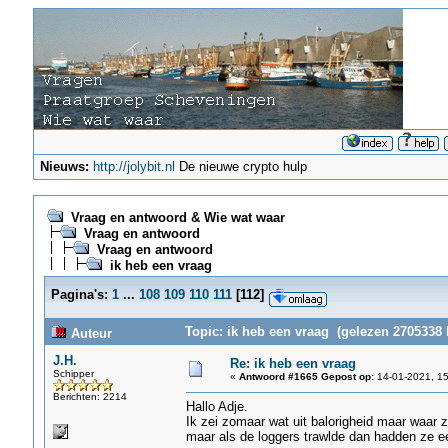
Nieuws:
http://jolybit.nl
De nieuwe crypto hulp
Vraag en antwoord & Wie wat waar
Vraag en antwoord
Vraag en antwoord
ik heb een vraag
Pagina's:
1
...
108
109
110
111
[
112
]
Topic: ik heb een vraag (gelezen 2705338 
Auteur
J.H.
Re: ik heb een vraag
Schipper
«
Antwoord #1665 Gepost op:
14-01-2021, 15
Berichten: 2214
Hallo Adje.
Ik zei zomaar wat uit balorigheid maar waar
maar als de loggers trawlde dan hadden ze ee