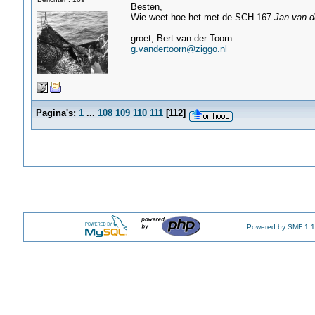
Besten,
Wie weet hoe het met de SCH 167
Jan van d
groet, Bert van der Toorn
g.vandertoorn@ziggo.nl
Pagina's:
1
...
108
109
110
111
[
112
]
Powered by SMF 1.1