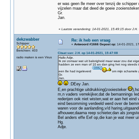
er was geen 8e meer over tenzij de schipper 
vijzelen maar dat deed de goeie zooiensteker
Gr.
Jan.
«
Laatste verandering: 14-01-2021, 15:49:15 door J.H.
dekzwabber
Re: ik heb een vraag
Schipper
«
Antwoord #1666 Gepost op:
14-01-2021, 17
Berichten: 403
Citaat van: J.H. op 14-01-2021, 15:47:08
radio maken is een Virus
Hallo Adje.
Ik zei zomaar wat uit balorigheid maar waar zou dat ei
hadden ze een man of 10 en dan ging het nog steeds in 
een 8e had ingeleverd
om mijn schamele g
Gr.
Jan.
:DEey Jan.
E,en prachtige uitdrukking(zooiesteker
),h
m,n vaders verrekijker,dat de bemannings led
rederijen ook niet wisten,wat er aan het ein
eind besomming verdeeld werd over de bemman
waren voor de aanlanding,v/d haring,uitgaand
afhouwer,daarna reep schieter,dan als jongs
Bel anders effe Eef op,die kan je wat meer ui
Hg.
Adje.