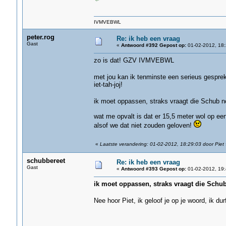
IVMVEBWL
peter.rog
Re: ik heb een vraag
Gast
«
Antwoord #392 Gepost op:
01-02-2012, 18:
zo is dat! GZV IVMVEBWL
met jou kan ik tenminste een serieus gespre
iet-tah-joj!
ik moet oppassen, straks vraagt die Schub n
wat me opvalt is dat er 15,5 meter wol op een 
alsof we dat niet zouden geloven!
«
Laatste verandering: 01-02-2012, 18:29:03 door Piet
schubbereet
Re: ik heb een vraag
Gast
«
Antwoord #393 Gepost op:
01-02-2012, 19:
ik moet oppassen, straks vraagt die Schub
Nee hoor Piet, ik geloof je op je woord, ik du