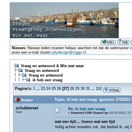
Nieuws:
Nieuwe leden moeten helaas wachten tot dat de webmaster ze a
even een e-mail sturen
jolydesign@ziggo.nl
.
Vraag en antwoord & Wie wat waar
Vraag en antwoord
Vraag en antwoord
ik heb een vraag
Pagina's:
1
...
23
24
25
26
[
27
]
28
29
30
31
...
112
Topic: ik heb een vraag (gelezen 2702521 
Auteur
schubbereet
Re: ik heb een vraag
Gast
«
Antwoord #390 Gepost op:
01-02-2012, 17:
wat een tijd.... hoezo wat een tijd
Veilig achter moeders rok, dat bedoel ik, wi