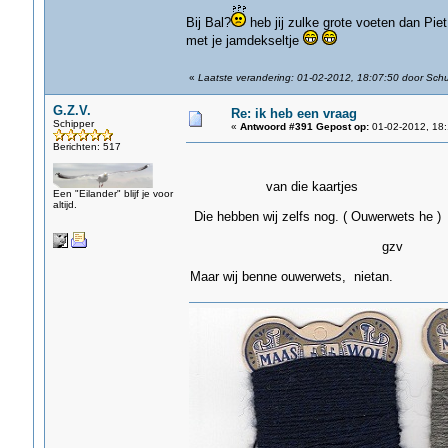
Bij Bal?
heb jij zulke grote voeten dan Piet,
met je jamdekseltje
«
Laatste verandering: 01-02-2012, 18:07:50 door Sch
G.Z.V.
Re: ik heb een vraag
Schipper
«
Antwoord #391 Gepost op:
01-02-2012, 18:
Berichten: 517
van die kaartjes
Een "Eilander" blijf je voor
altijd.
Die hebben wij zelfs nog. ( Ouwerwets he )
gzv
Maar wij benne ouwerwets, nietan.