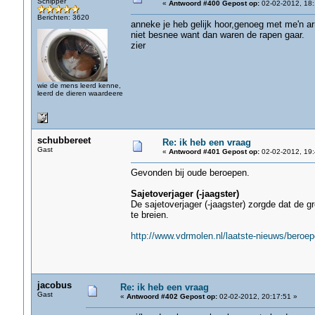
Schipper
«
Antwoord #400 Gepost op:
02-02-2012, 18:
Berichten: 3620
anneke je heb gelijk hoor,genoeg met me'n a
niet besnee want dan waren de rapen gaar.
zier
wie de mens leerd kenne,
leerd de dieren waardeere
schubbereet
Re: ik heb een vraag
Gast
«
Antwoord #401 Gepost op:
02-02-2012, 19:
Gevonden bij oude beroepen.
Sajetoverjager (-jaagster)
De sajetoverjager (-jaagster) zorgde dat de 
te breien.
http://www.vdrmolen.nl/laatste-nieuws/beroe
jacobus
Re: ik heb een vraag
Gast
«
Antwoord #402 Gepost op:
02-02-2012, 20:17:51 »