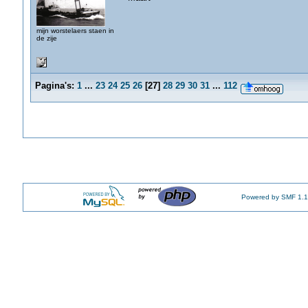
mijn worstelaers staen in
de zije
Pagina's:
1
...
23
24
25
26
[
27
]
28
29
30
31
...
112
Powered by SMF 1.1