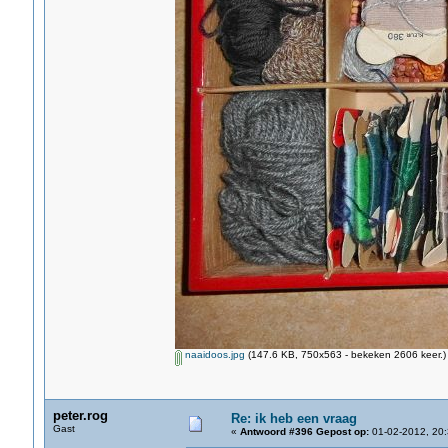
naaidoos.jpg
(147.6 KB, 750x563 - bekeken 2606 keer.)
peter.rog
Re: ik heb een vraag
Gast
«
Antwoord #396 Gepost op:
01-02-2012, 20: