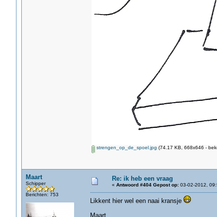
strengen_op_de_spoel.jpg
(74.17 KB, 668x646 - bek
Maart
Re: ik heb een vraag
Schipper
«
Antwoord #404 Gepost op:
03-02-2012, 09:
Berichten: 753
Likkent hier wel een naai kransje
Maart