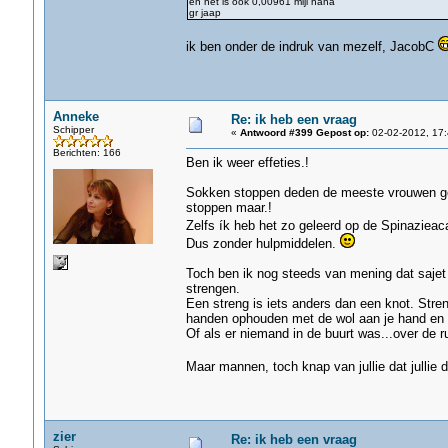
en het is ook 0,00961 mijl haha
gr jaap
ik ben onder de indruk van mezelf, JacobC
Anneke
Re: ik heb een vraag
Schipper
«
Antwoord #399 Gepost op:
02-02-2012, 17:
Berichten: 166
Ben ik weer effeties.!
Sokken stoppen deden de meeste vrouwen ge
stoppen maar.!
Zelfs ík heb het zo geleerd op de Spinaziea
Dus zonder hulpmiddelen.
Toch ben ik nog steeds van mening dat sajet 
strengen.
Een streng is iets anders dan een knot. Str
handen ophouden met de wol aan je hand en d
Of als er niemand in de buurt was...over de r
Maar mannen, toch knap van jullie dat jullie 
zier
Re: ik heb een vraag