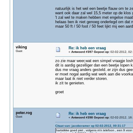
natuurlijk is het wel een beetje flauw om te z
want ook daar zal wel 15,5 meter op de klos 
't zal wel te maken hebben met engelse maatvo
helaas ben ik niet genoeg onderlegd om dat na
maar 50 ft / 50 foot / 50 feet lijkt mij een aar
viking
Re: ik heb een vraag
Gast
«
Antwoord #397 Gepost op:
02-02-2012, 02:
zo zie maar weer,wat een simpel vraagje losh
dit is aardig gezelliger dan een beetje lopen k
dus me vraag anders gesteld..er zijn dus ge
er moet nogal aardig wat werk aan die voorkan
maar laat ik niet verder storen.
ik zit te genieten.
groet
peter.rog
Re: ik heb een vraag
Gast
«
Antwoord #398 Gepost op:
02-02-2012, 16:
Citaat van: jacobcramer op 02-02-2012, 00:31:17
hartstikke goed piet , volgens m'n telefoon , een 9 voor