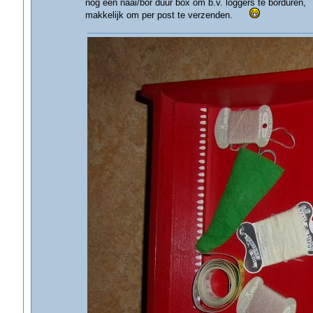
nog een naai/bor duur box om b.v. loggers te borduren,
makkelijk om per post te verzenden.