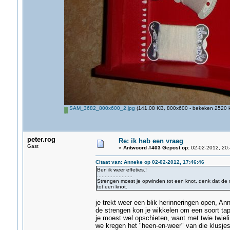
SAM_3682_800x600_2.jpg
(141.08 KB, 800x600 - bekeken 2520 k
peter.rog
Re: ik heb een vraag
Gast
«
Antwoord #403 Gepost op:
02-02-2012, 20:
Citaat van: Anneke op 02-02-2012, 17:46:46
Ben ik weer effeties.!
.......................
Strengen moest je opwinden tot een knot, denk dat d
tot een knot.
je trekt weer een blik herinneringen open, An
de strengen kon je wikkelen om een soort ta
je moest wel opschieten, want met twie twiel
we kregen het "heen-en-weer" van die klusjes