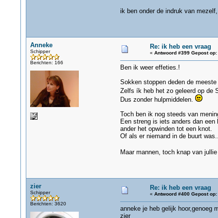
ik ben onder de indruk van mezel
Anneke
Re: ik heb een vraag
Schipper
«
Antwoord #399 Gepost op:
Berichten: 166
Ben ik weer effeties.!
Sokken stoppen deden de meeste v
Zelfs ík heb het zo geleerd op de
Dus zonder hulpmiddelen.
Toch ben ik nog steeds van mening 
Een streng is iets anders dan een
ander het opwinden tot een knot.
Of als er niemand in de buurt was.
Maar mannen, toch knap van jullie d
zier
Re: ik heb een vraag
Schipper
«
Antwoord #400 Gepost op:
Berichten: 3620
anneke je heb gelijk hoor,genoeg 
zier