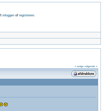
ft
inloggen
of
registreren
.
« vorige
volgende »