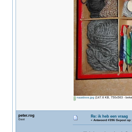
naaidoos.jpg
(147.6 KB, 750x563 - beke
peter.rog
Re: ik heb een vraag
Gast
«
Antwoord #396 Gepost op: