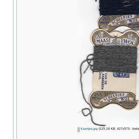
Kaartjes.jpg
(125.18 KB, 427x573 - beke