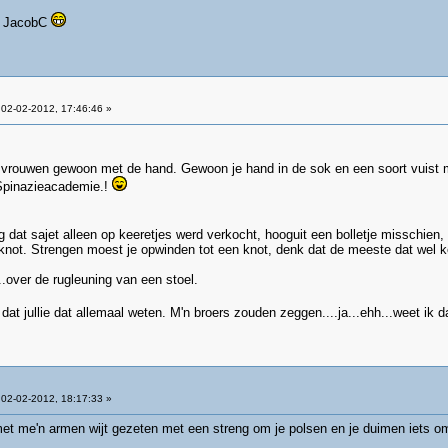
f, JacobC
02-02-2012, 17:46:46 »
rouwen gewoon met de hand. Gewoon je hand in de sok en een soort vuist 
 Spinazieacademie.!
dat sajet alleen op keeretjes werd verkocht, hooguit een bolletje misschien
 knot. Strengen moest je opwinden tot een knot, denk dat de meeste dat wel
..over de rugleuning van een stoel.
at jullie dat allemaal weten. M'n broers zouden zeggen....ja...ehh...weet ik d
02-02-2012, 18:17:33 »
met me'n armen wijt gezeten met een streng om je polsen en je duimen iets o