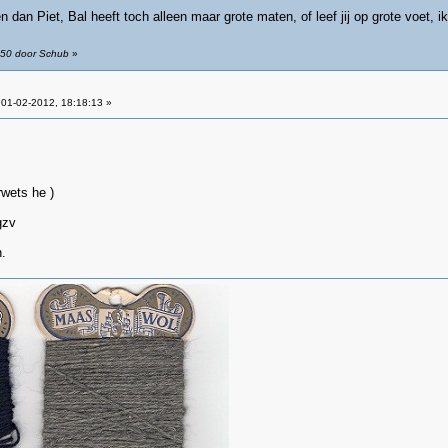
n dan Piet, Bal heeft toch alleen maar grote maten, of leef jij op grote voet, 
:50 door Schub
»
01-02-2012, 18:18:13 »
wets he )
v
.