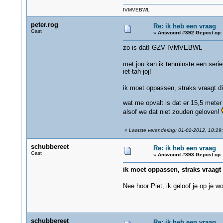
IVMVEBWL
peter.rog
Re: ik heb een vraag
Gast
«
Antwoord #392 Gepost op:
zo is dat! GZV IVMVEBWL
met jou kan ik tenminste een seri
iet-tah-joj!
ik moet oppassen, straks vraagt d
wat me opvalt is dat er 15,5 meter 
alsof we dat niet zouden geloven!
«
Laatste verandering: 01-02-2012, 18:29:
schubbereet
Re: ik heb een vraag
Gast
«
Antwoord #393 Gepost op:
ik moet oppassen, straks vraagt
Nee hoor Piet, ik geloof je op je w
schubbereet
Re: ik heb een vraag