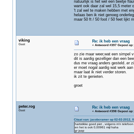
natuurlijk is het wel een beetje fl
want ook daar zal wel 15,5 meter 
't zal wel te maken hebben met eng
helaas ben ik niet genoeg onderleg
maar 50 ft / 50 foot / 50 feet lijkt 
viking
Re: ik heb een vraag
Gast
«
Antwoord #397 Gepost op:
zo zie maar weer,wat een simpel vr
dit is aardig gezelliger dan een bee
dus me vraag anders gesteld..er z
er moet nogal aardig wat werk aan 
maar laat ik niet verder storen.
ik zit te genieten.
groet
peter.rog
Re: ik heb een vraag
Gast
«
Antwoord #398 Gepost op:
Citaat van: jacobcramer op 02-02-2012, 
hartstikke goed piet , volgens m'n telefoon
en het is ook 0,00961 mijl haha
gr jaap