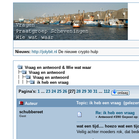
Nieuws:
http://jolybit.nl
De nieuwe crypto hulp
Vraag en antwoord & Wie wat waar
Vraag en antwoord
Vraag en antwoord
ik heb een vraag
Pagina's:
1
...
23
24
25
26
[
27
]
28
29
30
31
...
112
Topic: ik heb een vraag (gelezen
Auteur
schubbereet
Re: ik heb een vraag
Gast
«
Antwoord #390 Gepost op:
wat een tijd.... hoezo wat een tij
Veilig achter moeders rok, dat bed