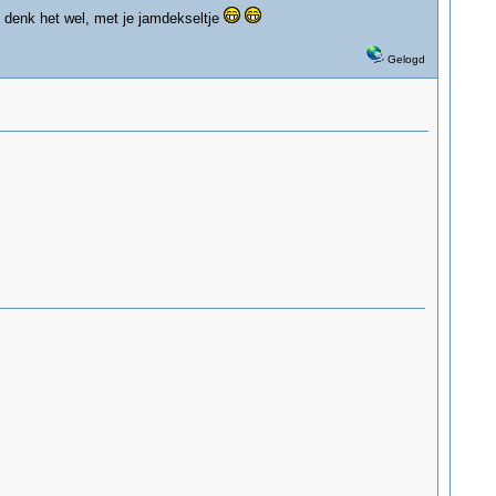
ik denk het wel, met je jamdekseltje
Gelogd