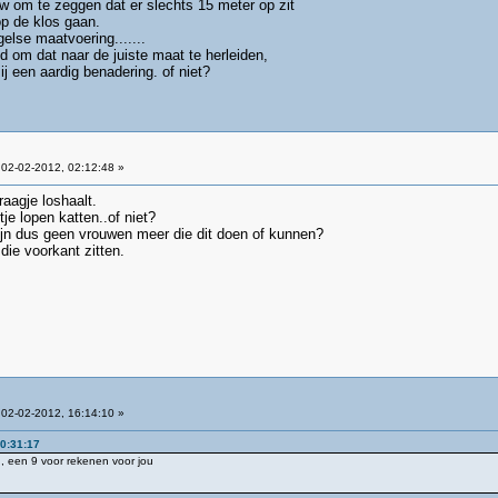
auw om te zeggen dat er slechts 15 meter op zit
op de klos gaan.
else maatvoering.......
d om dat naar de juiste maat te herleiden,
mij een aardig benadering. of niet?
02-02-2012, 02:12:48 »
aagje loshaalt.
tje lopen katten..of niet?
ijn dus geen vrouwen meer die dit doen of kunnen?
die voorkant zitten.
02-02-2012, 16:14:10 »
00:31:17
 , een 9 voor rekenen voor jou