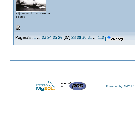
mijn worstelaers staen in
de zije
Pagina's:
1
...
23
24
25
26
[
27
]
28
29
30
31
...
112
Powered by SMF 1.1