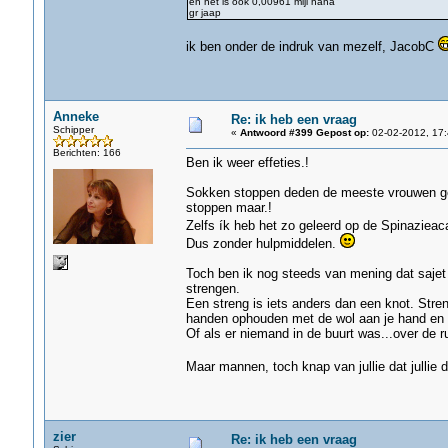
en het is ook 0,00961 mijl haha
gr jaap
ik ben onder de indruk van mezelf, JacobC
Anneke
Re: ik heb een vraag
Schipper
«
Antwoord #399 Gepost op:
02-02-2012, 17:
Berichten: 166
Ben ik weer effeties.!
Sokken stoppen deden de meeste vrouwen ge
stoppen maar.!
Zelfs ík heb het zo geleerd op de Spinaziea
Dus zonder hulpmiddelen.
Toch ben ik nog steeds van mening dat sajet 
strengen.
Een streng is iets anders dan een knot. Str
handen ophouden met de wol aan je hand en d
Of als er niemand in de buurt was...over de r
Maar mannen, toch knap van jullie dat jullie 
zier
Re: ik heb een vraag