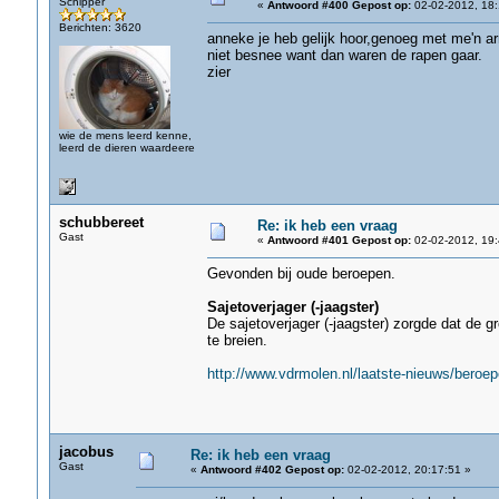
Schipper
«
Antwoord #400 Gepost op:
02-02-2012, 18:
Berichten: 3620
anneke je heb gelijk hoor,genoeg met me'n a
niet besnee want dan waren de rapen gaar.
zier
wie de mens leerd kenne,
leerd de dieren waardeere
schubbereet
Re: ik heb een vraag
Gast
«
Antwoord #401 Gepost op:
02-02-2012, 19:
Gevonden bij oude beroepen.
Sajetoverjager (-jaagster)
De sajetoverjager (-jaagster) zorgde dat de 
te breien.
http://www.vdrmolen.nl/laatste-nieuws/beroe
jacobus
Re: ik heb een vraag
Gast
«
Antwoord #402 Gepost op:
02-02-2012, 20:17:51 »