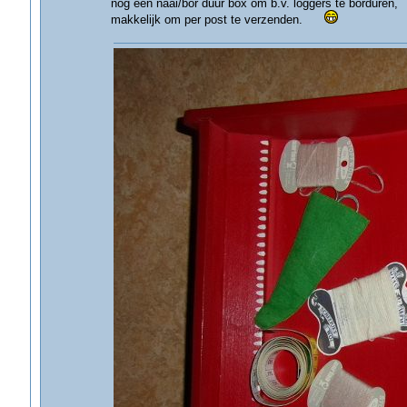
nog een naai/bor duur box om b.v. loggers te borduren,
makkelijk om per post te verzenden.