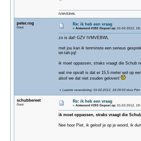
IVMVEBWL
peter.rog
Re: ik heb een vraag
Gast
«
Antwoord #392 Gepost op:
01-02-2012, 18:
zo is dat! GZV IVMVEBWL
met jou kan ik tenminste een serieus gespre
iet-tah-joj!
ik moet oppassen, straks vraagt die Schub n
wat me opvalt is dat er 15,5 meter wol op een 
alsof we dat niet zouden geloven!
«
Laatste verandering: 01-02-2012, 18:29:03 door Piet
schubbereet
Re: ik heb een vraag
Gast
«
Antwoord #393 Gepost op:
01-02-2012, 19:
ik moet oppassen, straks vraagt die Schub
Nee hoor Piet, ik geloof je op je woord, ik du