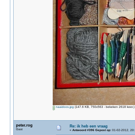
naaidoos.jpg
(147.6 KB, 750x563 - bekeken 2618 keer.)
peter.rog
Re: ik heb een vraag
Gast
«
Antwoord #396 Gepost op:
01-02-2012, 20: