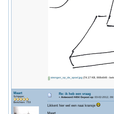
strengen_op_de_spoel.jpg
(74.17 KB, 668x646 - bek
Maart
Re: ik heb een vraag
Schipper
«
Antwoord #404 Gepost op:
03-02-2012, 09:
Berichten: 753
Likkent hier wel een naai kransje
Maart