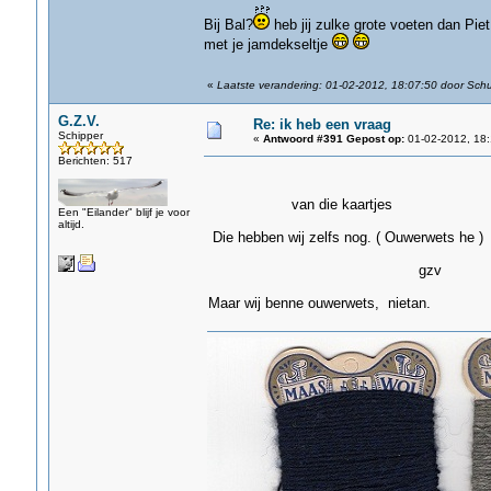
Bij Bal?
heb jij zulke grote voeten dan Piet,
met je jamdekseltje
«
Laatste verandering: 01-02-2012, 18:07:50 door Sch
G.Z.V.
Re: ik heb een vraag
Schipper
«
Antwoord #391 Gepost op:
01-02-2012, 18:
Berichten: 517
van die kaartjes
Een "Eilander" blijf je voor
altijd.
Die hebben wij zelfs nog. ( Ouwerwets he )
gzv
Maar wij benne ouwerwets, nietan.