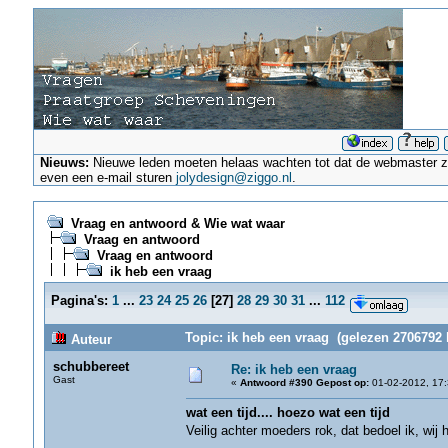
Nieuws:
Nieuwe leden moeten helaas wachten tot dat de webmaster ze a
even een e-mail sturen
jolydesign@ziggo.nl
.
Vraag en antwoord & Wie wat waar
Vraag en antwoord
Vraag en antwoord
ik heb een vraag
Pagina's:
1
...
23
24
25
26
[
27
]
28
29
30
31
...
112
Topic: ik heb een vraag (gelezen 2706792 
Auteur
schubbereet
Re: ik heb een vraag
Gast
«
Antwoord #390 Gepost op:
01-02-2012, 17:
wat een tijd.... hoezo wat een tijd
Veilig achter moeders rok, dat bedoel ik, wi