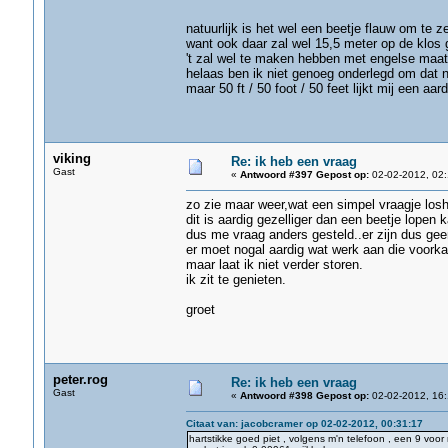
natuurlijk is het wel een beetje flauw om te z
want ook daar zal wel 15,5 meter op de klos 
't zal wel te maken hebben met engelse maatvo
helaas ben ik niet genoeg onderlegd om dat na
maar 50 ft / 50 foot / 50 feet lijkt mij een aar
viking
Re: ik heb een vraag
Gast
«
Antwoord #397 Gepost op:
02-02-2012, 02:
zo zie maar weer,wat een simpel vraagje losh
dit is aardig gezelliger dan een beetje lopen k
dus me vraag anders gesteld..er zijn dus ge
er moet nogal aardig wat werk aan die voorkan
maar laat ik niet verder storen.
ik zit te genieten.
groet
peter.rog
Re: ik heb een vraag
Gast
«
Antwoord #398 Gepost op:
02-02-2012, 16:
Citaat van: jacobcramer op 02-02-2012, 00:31:17
hartstikke goed piet , volgens m'n telefoon , een 9 voor