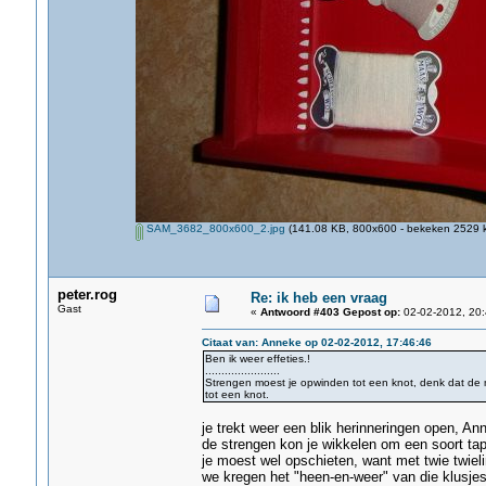
SAM_3682_800x600_2.jpg
(141.08 KB, 800x600 - bekeken 2529 k
peter.rog
Re: ik heb een vraag
Gast
«
Antwoord #403 Gepost op:
02-02-2012, 20:
Citaat van: Anneke op 02-02-2012, 17:46:46
Ben ik weer effeties.!
.......................
Strengen moest je opwinden tot een knot, denk dat d
tot een knot.
je trekt weer een blik herinneringen open, An
de strengen kon je wikkelen om een soort ta
je moest wel opschieten, want met twie twiel
we kregen het "heen-en-weer" van die klusjes