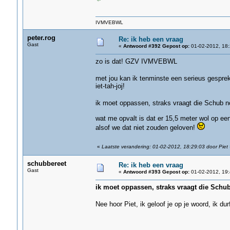
IVMVEBWL
peter.rog
Re: ik heb een vraag
Gast
«
Antwoord #392 Gepost op:
01-02-2012, 18:
zo is dat! GZV IVMVEBWL
met jou kan ik tenminste een serieus gespre
iet-tah-joj!
ik moet oppassen, straks vraagt die Schub n
wat me opvalt is dat er 15,5 meter wol op een 
alsof we dat niet zouden geloven!
«
Laatste verandering: 01-02-2012, 18:29:03 door Piet
schubbereet
Re: ik heb een vraag
Gast
«
Antwoord #393 Gepost op:
01-02-2012, 19:
ik moet oppassen, straks vraagt die Schub
Nee hoor Piet, ik geloof je op je woord, ik du