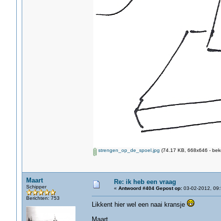
strengen_op_de_spoel.jpg
(74.17 KB, 668x646 - bek
Maart
Re: ik heb een vraag
Schipper
«
Antwoord #404 Gepost op:
03-02-2012, 09:
Berichten: 753
Likkent hier wel een naai kransje
Maart