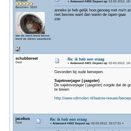
Schipper
«
Antwoord #400 Gepost op:
02-02-2012, 18:
Berichten: 3620
anneke je heb gelijk hoor,genoeg met me'n a
niet besnee want dan waren de rapen gaar.
zier
wie de mens leerd kenne,
leerd de dieren waardeere
schubbereet
Re: ik heb een vraag
Gast
«
Antwoord #401 Gepost op:
02-02-2012, 19:
Gevonden bij oude beroepen.
Sajetoverjager (-jaagster)
De sajetoverjager (-jaagster) zorgde dat de 
te breien.
http://www.vdrmolen.nl/laatste-nieuws/beroe
jacobus
Re: ik heb een vraag
Gast
«
Antwoord #402 Gepost op:
02-02-2012, 20:17:51 »