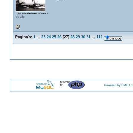
mijn worstelaers staen in
de zije
Pagina's:
1
...
23
24
25
26
[
27
]
28
29
30
31
...
112
Powered by SMF 1.1