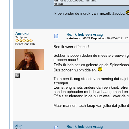
en het is ook 0,00961 mijl haha
gr jaap
ik ben onder de indruk van mezelf, JacobC
Anneke
Re: ik heb een vraag
Schipper
«
Antwoord #399 Gepost op:
02-02-2012, 17:
Berichten: 166
Ben ik weer effeties.!
Sokken stoppen deden de meeste vrouwen ge
stoppen maar.!
Zelfs ík heb het zo geleerd op de Spinaziea
Dus zonder hulpmiddelen.
Toch ben ik nog steeds van mening dat sajet 
strengen.
Een streng is iets anders dan een knot. Str
handen ophouden met de wol aan je hand en d
Of als er niemand in de buurt was...over de r
Maar mannen, toch knap van jullie dat jullie 
zier
Re: ik heb een vraag