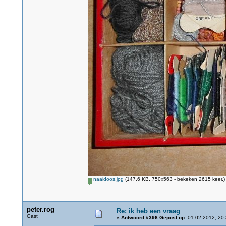
naaidoos.jpg
(147.6 KB, 750x563 - bekeken 2615 keer.)
peter.rog
Re: ik heb een vraag
Gast
«
Antwoord #396 Gepost op:
01-02-2012, 20: