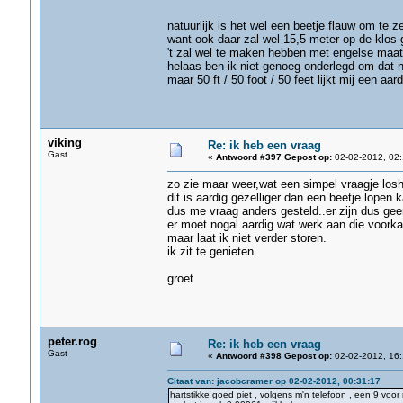
natuurlijk is het wel een beetje flauw om te z
want ook daar zal wel 15,5 meter op de klos 
't zal wel te maken hebben met engelse maatvo
helaas ben ik niet genoeg onderlegd om dat na
maar 50 ft / 50 foot / 50 feet lijkt mij een aar
viking
Re: ik heb een vraag
Gast
«
Antwoord #397 Gepost op:
02-02-2012, 02:
zo zie maar weer,wat een simpel vraagje losh
dit is aardig gezelliger dan een beetje lopen k
dus me vraag anders gesteld..er zijn dus ge
er moet nogal aardig wat werk aan die voorkan
maar laat ik niet verder storen.
ik zit te genieten.
groet
peter.rog
Re: ik heb een vraag
Gast
«
Antwoord #398 Gepost op:
02-02-2012, 16:
Citaat van: jacobcramer op 02-02-2012, 00:31:17
hartstikke goed piet , volgens m'n telefoon , een 9 voor