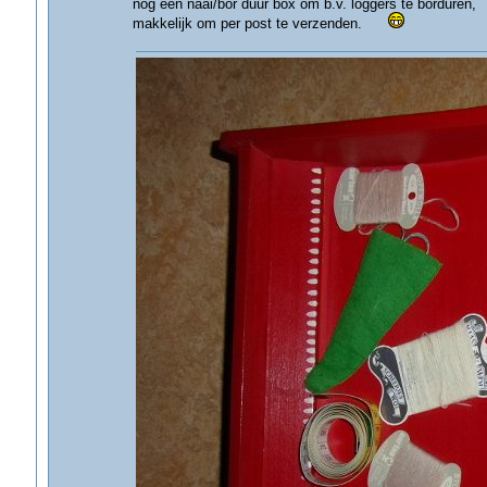
nog een naai/bor duur box om b.v. loggers te borduren,
makkelijk om per post te verzenden.