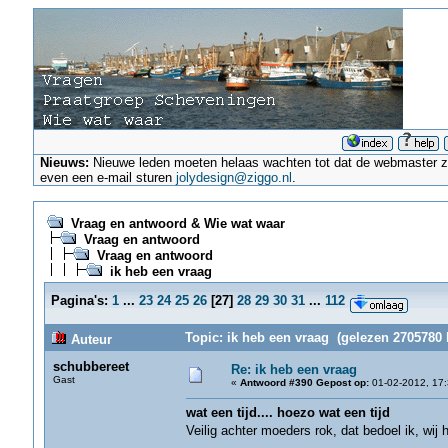
Nieuws:
Nieuwe leden moeten helaas wachten tot dat de webmaster ze a
even een e-mail sturen
jolydesign@ziggo.nl
.
Vraag en antwoord & Wie wat waar
Vraag en antwoord
Vraag en antwoord
ik heb een vraag
Pagina's:
1
...
23
24
25
26
[
27
]
28
29
30
31
...
112
Topic: ik heb een vraag (gelezen 2705780 
Auteur
schubbereet
Re: ik heb een vraag
Gast
«
Antwoord #390 Gepost op:
01-02-2012, 17:
wat een tijd.... hoezo wat een tijd
Veilig achter moeders rok, dat bedoel ik, wi