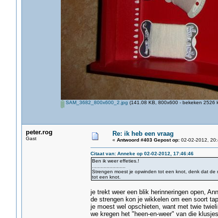
SAM_3682_800x600_2.jpg
(141.08 KB, 800x600 - bekeken 2526 k
peter.rog
Re: ik heb een vraag
Gast
«
Antwoord #403 Gepost op:
02-02-2012, 20:
Citaat van: Anneke op 02-02-2012, 17:46:46
Ben ik weer effeties.!
.......................
Strengen moest je opwinden tot een knot, denk dat d
tot een knot.
je trekt weer een blik herinneringen open, An
de strengen kon je wikkelen om een soort ta
je moest wel opschieten, want met twie twiel
we kregen het "heen-en-weer" van die klusjes