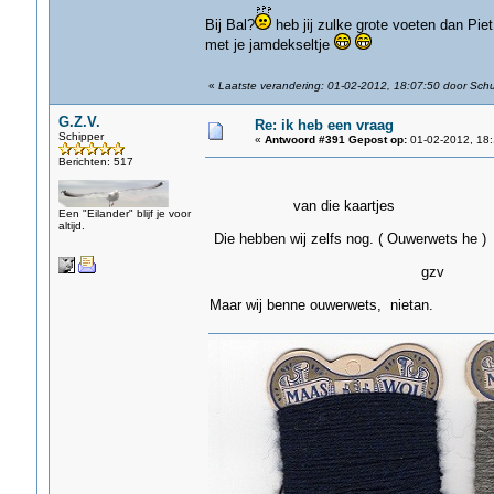
Bij Bal?
heb jij zulke grote voeten dan Piet,
met je jamdekseltje
«
Laatste verandering: 01-02-2012, 18:07:50 door Sch
G.Z.V.
Re: ik heb een vraag
Schipper
«
Antwoord #391 Gepost op:
01-02-2012, 18:
Berichten: 517
van die kaartjes
Een "Eilander" blijf je voor
altijd.
Die hebben wij zelfs nog. ( Ouwerwets he )
gzv
Maar wij benne ouwerwets, nietan.