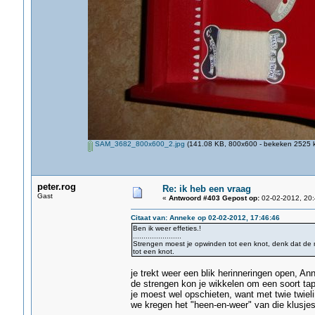
SAM_3682_800x600_2.jpg
(141.08 KB, 800x600 - bekeken 2525 k
peter.rog
Re: ik heb een vraag
Gast
«
Antwoord #403 Gepost op:
02-02-2012, 20:
Citaat van: Anneke op 02-02-2012, 17:46:46
Ben ik weer effeties.!
.......................
Strengen moest je opwinden tot een knot, denk dat d
tot een knot.
je trekt weer een blik herinneringen open, An
de strengen kon je wikkelen om een soort ta
je moest wel opschieten, want met twie twiel
we kregen het "heen-en-weer" van die klusjes