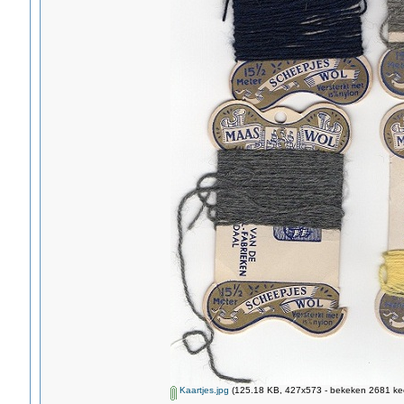
Kaartjes.jpg
(125.18 KB, 427x573 - bekeken 2681 kee