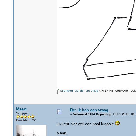
strengen_op_de_spoel.jpg
(74.17 KB, 668x646 - bek
Maart
Re: ik heb een vraag
Schipper
«
Antwoord #404 Gepost op:
03-02-2012, 09:
Berichten: 753
Likkent hier wel een naai kransje
Maart