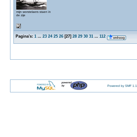
mijn worstelaers staen in
de zije
Pagina's:
1
...
23
24
25
26
[
27
]
28
29
30
31
...
112
Powered by SMF 1.1