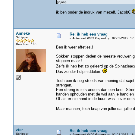
gr jaap
ik ben onder de indruk van mezelf, JacobC
Anneke
Re: ik heb een vraag
Schipper
«
Antwoord #399 Gepost op:
02-02-2012, 17:
Berichten: 166
Ben ik weer effeties.!
Sokken stoppen deden de meeste vrouwen ge
stoppen maar.!
Zelfs ík heb het zo geleerd op de Spinaziea
Dus zonder hulpmiddelen.
Toch ben ik nog steeds van mening dat sajet 
strengen.
Een streng is iets anders dan een knot. Str
handen ophouden met de wol aan je hand en d
Of als er niemand in de buurt was...over de r
Maar mannen, toch knap van jullie dat jullie 
zier
Re: ik heb een vraag
Schipper
«
Antwoord #400 Gepost op:
02-02-2012, 18: