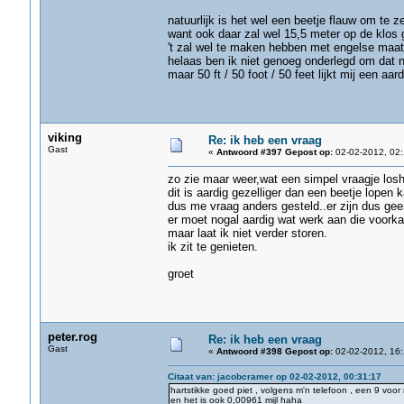
natuurlijk is het wel een beetje flauw om te z
want ook daar zal wel 15,5 meter op de klos 
't zal wel te maken hebben met engelse maatvo
helaas ben ik niet genoeg onderlegd om dat na
maar 50 ft / 50 foot / 50 feet lijkt mij een aar
viking
Re: ik heb een vraag
Gast
«
Antwoord #397 Gepost op:
02-02-2012, 02:
zo zie maar weer,wat een simpel vraagje losh
dit is aardig gezelliger dan een beetje lopen k
dus me vraag anders gesteld..er zijn dus ge
er moet nogal aardig wat werk aan die voorkan
maar laat ik niet verder storen.
ik zit te genieten.
groet
peter.rog
Re: ik heb een vraag
Gast
«
Antwoord #398 Gepost op:
02-02-2012, 16:
Citaat van: jacobcramer op 02-02-2012, 00:31:17
hartstikke goed piet , volgens m'n telefoon , een 9 voor
en het is ook 0,00961 mijl haha