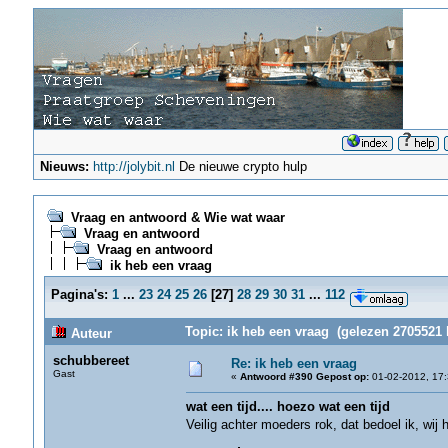
Nieuws:
http://jolybit.nl
De nieuwe crypto hulp
Vraag en antwoord & Wie wat waar
Vraag en antwoord
Vraag en antwoord
ik heb een vraag
Pagina's:
1
...
23
24
25
26
[
27
]
28
29
30
31
...
112
Topic: ik heb een vraag (gelezen 2705521 
Auteur
schubbereet
Re: ik heb een vraag
Gast
«
Antwoord #390 Gepost op:
01-02-2012, 17:
wat een tijd.... hoezo wat een tijd
Veilig achter moeders rok, dat bedoel ik, wi