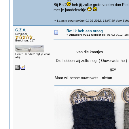
Bij Bal?
heb jij zulke grote voeten dan Piet,
met je jamdekseltje
«
Laatste verandering: 01-02-2012, 18:07:50 door Sch
G.Z.V.
Re: ik heb een vraag
Schipper
«
Antwoord #391 Gepost op:
01-02-2012, 18:
Berichten: 517
van die kaartjes
Een "Eilander" blijf je voor
altijd.
Die hebben wij zelfs nog. ( Ouwerwets he )
gzv
Maar wij benne ouwerwets, nietan.