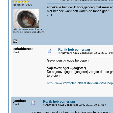
Berichten: 3620
anneke je heb gelijk hoor,genoeg met me'n a
niet besnee want dan waren de rapen gaar.
zier
wie de mens leerd kenne,
leerd de dieren waardeere
schubbereet
Re: ik heb een vraag
Gast
«
Antwoord #401 Gepost op:
02-02-2012, 19:
Gevonden bij oude beroepen.
Sajetoverjager (-jaagster)
De sajetoverjager (-jaagster) zorgde dat de 
te breien.
http://www.vdrmolen.nl/laatste-nieuws/beroe
jacobus
Re: ik heb een vraag
Gast
«
Antwoord #402 Gepost op:
02-02-2012, 20:17:51 »
nog een naai/bor duur box om b.v. loggers te borduren,