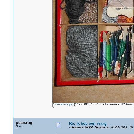
naaidoos.jpg
(147.6 KB, 750x563 - bekeken 2612 keer.)
peter.rog
Re: ik heb een vraag
Gast
«
Antwoord #396 Gepost op:
01-02-2012, 20: