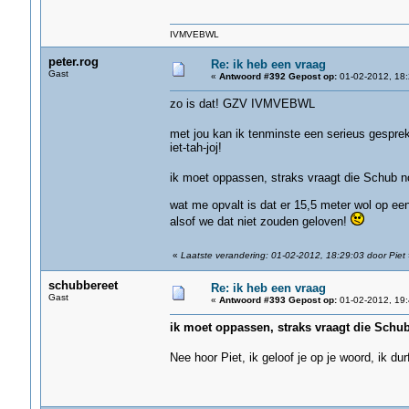
IVMVEBWL
peter.rog
Re: ik heb een vraag
Gast
«
Antwoord #392 Gepost op:
01-02-2012, 18:
zo is dat! GZV IVMVEBWL
met jou kan ik tenminste een serieus gespre
iet-tah-joj!
ik moet oppassen, straks vraagt die Schub n
wat me opvalt is dat er 15,5 meter wol op een 
alsof we dat niet zouden geloven!
«
Laatste verandering: 01-02-2012, 18:29:03 door Piet
schubbereet
Re: ik heb een vraag
Gast
«
Antwoord #393 Gepost op:
01-02-2012, 19:
ik moet oppassen, straks vraagt die Schub
Nee hoor Piet, ik geloof je op je woord, ik du