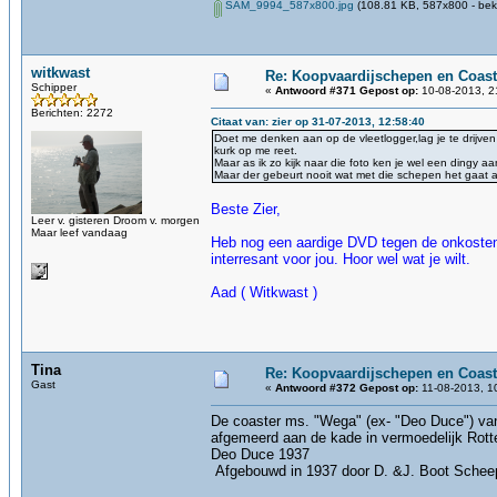
SAM_9994_587x800.jpg
(108.81 KB, 587x800 - bek
witkwast
Re: Koopvaardijschepen en Coast
Schipper
«
Antwoord #371 Gepost op:
10-08-2013, 2
Berichten: 2272
Citaat van: zier op 31-07-2013, 12:58:40
Doet me denken aan op de vleetlogger,lag je te drijven
kurk op me reet.
Maar as ik zo kijk naar die foto ken je wel een dingy aa
Maar der gebeurt nooit wat met die schepen het gaat al
Beste Zier,
Leer v. gisteren Droom v. morgen
Maar leef vandaag
Heb nog een aardige DVD tegen de onkosten 
interresant voor jou. Hoor wel wat je wilt.
Aad ( Witkwast )
Tina
Re: Koopvaardijschepen en Coast
Gast
«
Antwoord #372 Gepost op:
11-08-2013, 1
De coaster ms. "Wega" (ex- "Deo Duce") van 
afgemeerd aan 
Deo Duce 1937
Afgebouwd in 1937 door D. &J. Boot Scheeps