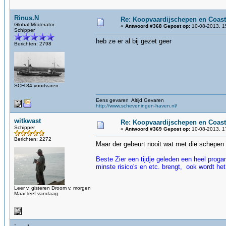
Rinus.N
Re: Koopvaardijschepen en Coast
Global Moderator
«
Antwoord #368 Gepost op:
10-08-2013, 1
Schipper
heb ze er al bij gezet geer
Berichten: 2798
SCH 84 voortvaren
Eens gevaren Altijd Gevaren
http://www.scheveningen-haven.nl/
witkwast
Re: Koopvaardijschepen en Coast
Schipper
«
Antwoord #369 Gepost op:
10-08-2013, 1
Berichten: 2272
Maar der gebeurt nooit wat met die schepen 
Beste Zier een tijdje geleden een heel prog
minste risico's en etc. brengt, ook wordt het
Leer v. gisteren Droom v. morgen
Maar leef vandaag