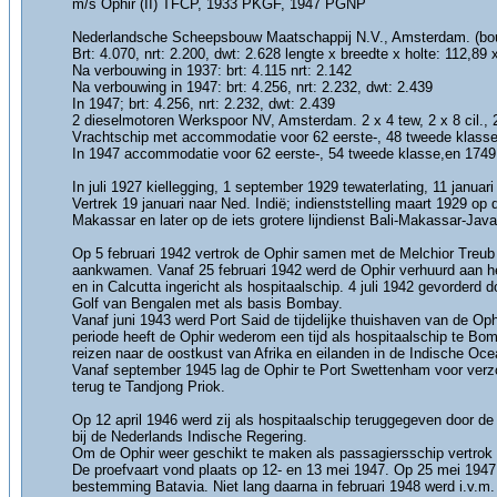
m/s Ophir (II) TFCP, 1933 PKGF, 1947 PGNP
Nederlandsche Scheepsbouw Maatschappij N.V., Amsterdam. (b
Brt: 4.070, nrt: 2.200, dwt: 2.628 lengte x breedte x holte: 112,89 
Na verbouwing in 1937: brt: 4.115 nrt: 2.142
Na verbouwing in 1947: brt: 4.256, nrt: 2.232, dwt: 2.439
In 1947; brt: 4.256, nrt: 2.232, dwt: 2.439
2 dieselmotoren Werkspoor NV, Amsterdam. 2 x 4 tew, 2 x 8 cil., 2
Vrachtschip met accommodatie voor 62 eerste-, 48 tweede klass
In 1947 accommodatie voor 62 eerste-, 54 tweede klasse,en 1749
In juli 1927 kiellegging, 1 september 1929 tewaterlating, 11 januar
Vertrek 19 januari naar Ned. Indië; indienststelling maart 1929 o
Makassar en later op de iets grotere lijndienst Bali-Makassar
Op 5 februari 1942 vertrok de Ophir samen met de Melchior Treub 
aankwamen. Vanaf 25 februari 1942 werd de Ophir verhuurd aan het
en in Calcutta ingericht als hospitaalschip. 4 juli 1942 gevorderd
Golf van Bengalen met als basis Bombay.
Vanaf juni 1943 werd Port Said de tijdelijke thuishaven van de Op
periode heeft de Ophir wederom een tijd als hospitaalschip te Bo
reizen naar de oostkust van Afrika en eilanden in de Indische Oce
Vanaf september 1945 lag de Ophir te Port Swettenham voor verzo
terug te Tandjong Priok.
Op 12 april 1946 werd zij als hospitaalschip teruggegeven door de
bij de Nederlands Indische Regering.
Om de Ophir weer geschikt te maken als passagiersschip vertrok 
De proefvaart vond plaats op 12- en 13 mei 1947. Op 25 mei 1947 
bestemming Batavia. Niet lang daarna in februari 1948 werd i.v.m.