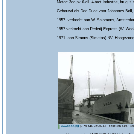
Motor: 3oo pk 6-cil. 4-tact Industrie, brug i
Gebouwd als Deo Duce voor Johannes Boll
1957- verkocht aan W. Salomons, Amsterda
1957-verkocht aan Rederij Express (W. Wed
1971 -aan Simons (Simetas) NV, Hoogezand, 
wwwopac.jpg
(9.75 KB, 350x242 - bekeken 4467 kee