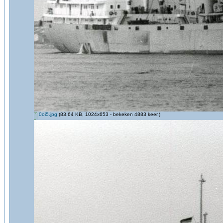
0oi5.jpg
(83.64 KB, 1024x653 - bekeken 4883 keer.)