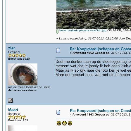
herschaaldekopievancloser5do.jpg
(50.14 KB, 670x4
«
Laatste verandering: 31-07-2013, 02:15:08 door Tin
zier
Re: Koopvaardijschepen en Coast
Schipper
«
Antwoord #362 Gepost op:
31-07-2013, 1
Berichten: 3620
Doet me denken aan op de vleetlogger,lag je 
meteen: wat doe je joooiy ik heb geen kurk 
Maar as ik zo kijk naar die foto ken je wel e
Maar der gebeurt nooit wat met die schepen 
wie de mens leerd kenne, leerd
de dieren waardeere
Maart
Re: Koopvaardijschepen en Coast
Schipper
«
Antwoord #363 Gepost op:
31-07-2013, 1
Berichten: 753