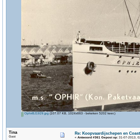
OphirBJ1929.jpg
(107.07 KB, 1024x663 - bekeken 5202 keer.)
Tina
Re: Koopvaardijschepen en Coast
Gast
«
Antwoord #361 Gepost op:
31-07-2013, 0