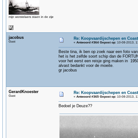
mijn worstelaers staen in de zije
jacobus
Re: Koopvaardijschepen en Coast
Gast
«
Antwoord #364 Gepost op:
10-08-2013, 1
Beste tina, ik ben op zoek naar een foto v
het is het zelfde soort schip dan de FORTU
voor het eerst een reisje ging maken in 1950
alvast bedankt voor de moeite.
gr jacobus
GerardKnoester
Re: Koopvaardijschepen en Coast
Gast
«
Antwoord #365 Gepost op:
10-08-2013, 1
Bedoel je Deuze??