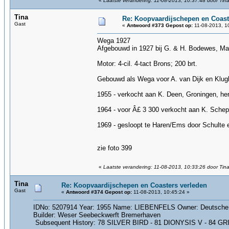
«
Laatste verandering: 11-08-2013, 10:37:48 door Tin
Tina
Re: Koopvaardijschepen en Coast
Gast
«
Antwoord #373 Gepost op:
11-08-2013, 1
Wega 1927
Afgebouwd in 1927 bij G. & H. Bodewes, Ma
Motor: 4-cil. 4-tact Brons; 200 brt.
Gebouwd als Wega voor A. van Dijk en Klugki
1955 - verkocht aan K. Deen, Groningen, her
1964 - voor Â£ 3 300 verkocht aan K. Sche
1969 - gesloopt te Haren/Ems door Schulte en
zie foto 399
«
Laatste verandering: 11-08-2013, 10:33:26 door Tin
Tina
Re: Koopvaardijschepen en Coasters verleden
Gast
«
Antwoord #374 Gepost op:
11-08-2013, 10:45:24 »
IDNo: 5207914 Year: 1955 Name: LIEBENFELS Owner: Deutsche D
Builder: Weser Seebeckwerft Bremerhaven
Subsequent History: 78 SILVER BIRD - 81 DIONYSIS V - 84 GRITIN