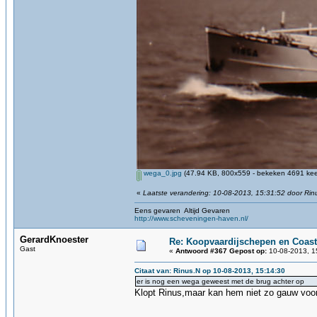
wega_0.jpg
(47.94 KB, 800x559 - bekeken 4691 keer
«
Laatste verandering: 10-08-2013, 15:31:52 door Rin
Eens gevaren Altijd Gevaren
http://www.scheveningen-haven.nl/
GerardKnoester
Re: Koopvaardijschepen en Coast
Gast
«
Antwoord #367 Gepost op:
10-08-2013, 1
Citaat van: Rinus.N op 10-08-2013, 15:14:30
er is nog een wega geweest met de brug achter op
Klopt Rinus,maar kan hem niet zo gauw voor