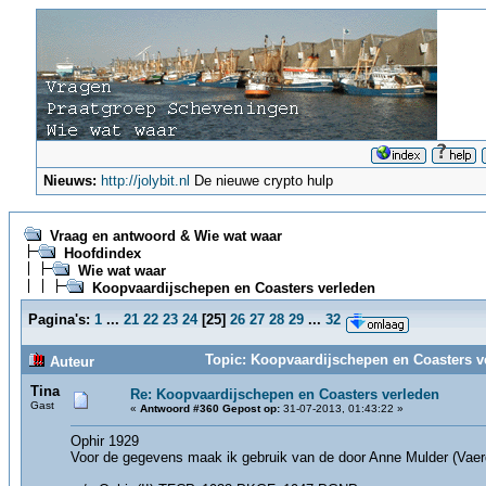
Nieuws:
http://jolybit.nl
De nieuwe crypto hulp
Vraag en antwoord & Wie wat waar
Hoofdindex
Wie wat waar
Koopvaardijschepen en Coasters verleden
Pagina's:
1
...
21
22
23
24
[
25
]
26
27
28
29
...
32
Topic: Koopvaardijschepen en Coasters v
Auteur
Tina
Re: Koopvaardijschepen en Coasters verleden
Gast
«
Antwoord #360 Gepost op:
31-07-2013, 01:43:22 »
Ophir 1929
Voor de gegevens maak ik gebruik van de door Anne Mulder (Vaerde