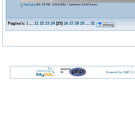
0pkk.jpg
(81.78 KB, 1024x664 - bekeken 5148 keer.)
Pagina's:
1
...
21
22
23
24
[
25
]
26
27
28
29
...
32
Powered by SMF 1.1