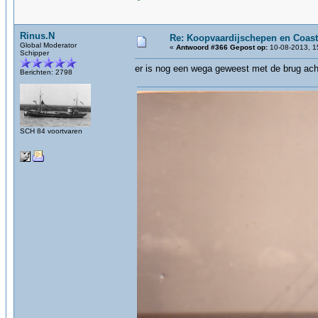
Rinus.N
Re: Koopvaardijschepen en Coast
Global Moderator
«
Antwoord #366 Gepost op:
10-08-2013, 1
Schipper
er is nog een wega geweest met de brug ach
Berichten: 2798
SCH 84 voortvaren