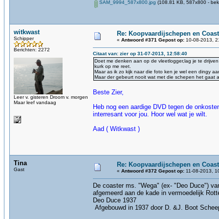
SAM_9994_587x800.jpg
(108.81 KB, 587x800 - bek
witkwast
Re: Koopvaardijschepen en Coast
Schipper
«
Antwoord #371 Gepost op:
10-08-2013, 2
Berichten: 2272
Citaat van: zier op 31-07-2013, 12:58:40
Doet me denken aan op de vleetlogger,lag je te drijven
kurk op me reet.
Maar as ik zo kijk naar die foto ken je wel een dingy aa
Maar der gebeurt nooit wat met die schepen het gaat al
Beste Zier,
Leer v. gisteren Droom v. morgen
Maar leef vandaag
Heb nog een aardige DVD tegen de onkosten 
interresant voor jou. Hoor wel wat je wilt.
Aad ( Witkwast )
Tina
Re: Koopvaardijschepen en Coast
Gast
«
Antwoord #372 Gepost op:
11-08-2013, 1
De coaster ms. "Wega" (ex- "Deo Duce") van 
afgemeerd aan 
Deo Duce 1937
Afgebouwd in 1937 door D. &J. Boot Scheeps