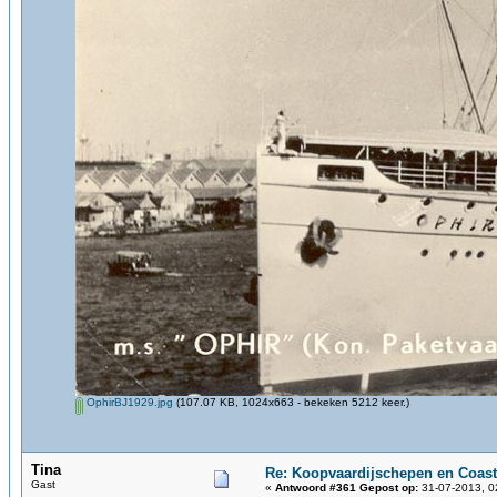
OphirBJ1929.jpg
(107.07 KB, 1024x663 - bekeken 5212 keer.)
Tina
Re: Koopvaardijschepen en Coast
Gast
«
Antwoord #361 Gepost op:
31-07-2013, 0