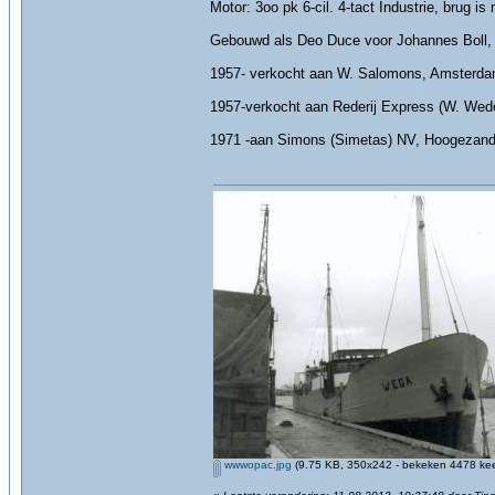
Motor: 3oo pk 6-cil. 4-tact Industrie, brug i
Gebouwd als Deo Duce voor Johannes Boll
1957- verkocht aan W. Salomons, Amsterda
1957-verkocht aan Rederij Express (W. Wed
1971 -aan Simons (Simetas) NV, Hoogezand, 
wwwopac.jpg
(9.75 KB, 350x242 - bekeken 4478 kee