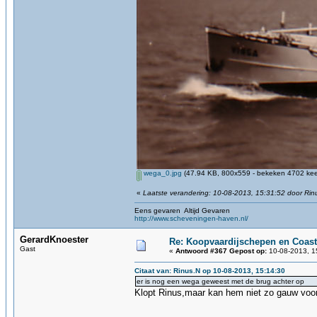
wega_0.jpg
(47.94 KB, 800x559 - bekeken 4702 keer
«
Laatste verandering: 10-08-2013, 15:31:52 door Rin
Eens gevaren Altijd Gevaren
http://www.scheveningen-haven.nl/
GerardKnoester
Re: Koopvaardijschepen en Coast
Gast
«
Antwoord #367 Gepost op:
10-08-2013, 1
Citaat van: Rinus.N op 10-08-2013, 15:14:30
er is nog een wega geweest met de brug achter op
Klopt Rinus,maar kan hem niet zo gauw voor