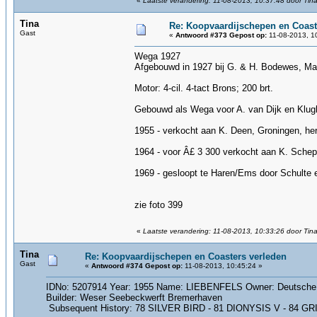
«
Laatste verandering: 11-08-2013, 10:37:48 door Tin
Tina
Re: Koopvaardijschepen en Coast
Gast
«
Antwoord #373 Gepost op:
11-08-2013, 1
Wega 1927
Afgebouwd in 1927 bij G. & H. Bodewes, Ma
Motor: 4-cil. 4-tact Brons; 200 brt.
Gebouwd als Wega voor A. van Dijk en Klugki
1955 - verkocht aan K. Deen, Groningen, her
1964 - voor Â£ 3 300 verkocht aan K. Sche
1969 - gesloopt te Haren/Ems door Schulte en
zie foto 399
«
Laatste verandering: 11-08-2013, 10:33:26 door Tin
Tina
Re: Koopvaardijschepen en Coasters verleden
Gast
«
Antwoord #374 Gepost op:
11-08-2013, 10:45:24 »
IDNo: 5207914 Year: 1955 Name: LIEBENFELS Owner: Deutsche D
Builder: Weser Seebeckwerft Bremerhaven
Subsequent History: 78 SILVER BIRD - 81 DIONYSIS V - 84 GRITIN