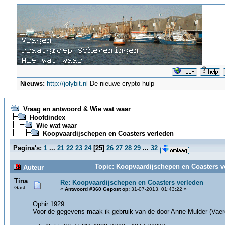
Nieuws:
http://jolybit.nl
De nieuwe crypto hulp
Vraag en antwoord & Wie wat waar
Hoofdindex
Wie wat waar
Koopvaardijschepen en Coasters verleden
Pagina's:
1
...
21
22
23
24
[
25
]
26
27
28
29
...
32
Topic: Koopvaardijschepen en Coasters v
Auteur
Tina
Re: Koopvaardijschepen en Coasters verleden
Gast
«
Antwoord #360 Gepost op:
31-07-2013, 01:43:22 »
Ophir 1929
Voor de gegevens maak ik gebruik van de door Anne Mulder (Vaerde