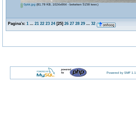
0pkk.jpg
(81.78 KB, 1024x664 - bekeken 5158 keer.)
Pagina's:
1
...
21
22
23
24
[
25
]
26
27
28
29
...
32
Powered by SMF 1.1