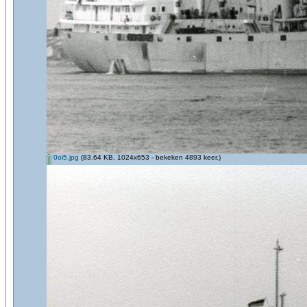
0oi5.jpg
(83.64 KB, 1024x653 - bekeken 4893 keer.)