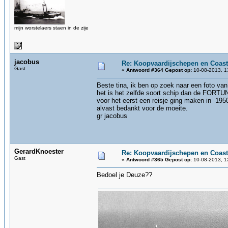
mijn worstelaers staen in de zije
jacobus
Re: Koopvaardijschepen en Coast
Gast
«
Antwoord #364 Gepost op:
10-08-2013, 1
Beste tina, ik ben op zoek naar een foto v
het is het zelfde soort schip dan de FORTU
voor het eerst een reisje ging maken in 1950
alvast bedankt voor de moeite.
gr jacobus
GerardKnoester
Re: Koopvaardijschepen en Coast
Gast
«
Antwoord #365 Gepost op:
10-08-2013, 1
Bedoel je Deuze??