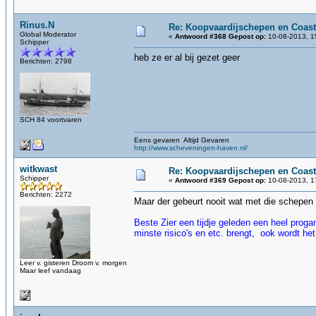
Rinus.N
Re: Koopvaardijschepen en Coast
Global Moderator
«
Antwoord #368 Gepost op:
10-08-2013, 1
Schipper
heb ze er al bij gezet geer
Berichten: 2798
SCH 84 voortvaren
Eens gevaren Altijd Gevaren
http://www.scheveningen-haven.nl/
witkwast
Re: Koopvaardijschepen en Coast
Schipper
«
Antwoord #369 Gepost op:
10-08-2013, 1
Berichten: 2272
Maar der gebeurt nooit wat met die schepen 
Beste Zier een tijdje geleden een heel prog
minste risico's en etc. brengt, ook wordt het
Leer v. gisteren Droom v. morgen
Maar leef vandaag