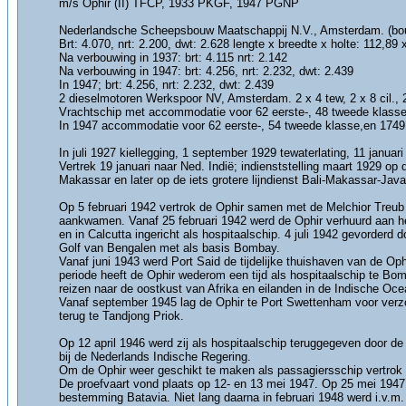
m/s Ophir (II) TFCP, 1933 PKGF, 1947 PGNP
Nederlandsche Scheepsbouw Maatschappij N.V., Amsterdam. (b
Brt: 4.070, nrt: 2.200, dwt: 2.628 lengte x breedte x holte: 112,89 
Na verbouwing in 1937: brt: 4.115 nrt: 2.142
Na verbouwing in 1947: brt: 4.256, nrt: 2.232, dwt: 2.439
In 1947; brt: 4.256, nrt: 2.232, dwt: 2.439
2 dieselmotoren Werkspoor NV, Amsterdam. 2 x 4 tew, 2 x 8 cil., 2
Vrachtschip met accommodatie voor 62 eerste-, 48 tweede klass
In 1947 accommodatie voor 62 eerste-, 54 tweede klasse,en 1749
In juli 1927 kiellegging, 1 september 1929 tewaterlating, 11 januar
Vertrek 19 januari naar Ned. Indië; indienststelling maart 1929 o
Makassar en later op de iets grotere lijndienst Bali-Makassar
Op 5 februari 1942 vertrok de Ophir samen met de Melchior Treub 
aankwamen. Vanaf 25 februari 1942 werd de Ophir verhuurd aan het
en in Calcutta ingericht als hospitaalschip. 4 juli 1942 gevorderd
Golf van Bengalen met als basis Bombay.
Vanaf juni 1943 werd Port Said de tijdelijke thuishaven van de Op
periode heeft de Ophir wederom een tijd als hospitaalschip te Bo
reizen naar de oostkust van Afrika en eilanden in de Indische Oce
Vanaf september 1945 lag de Ophir te Port Swettenham voor verzo
terug te Tandjong Priok.
Op 12 april 1946 werd zij als hospitaalschip teruggegeven door de
bij de Nederlands Indische Regering.
Om de Ophir weer geschikt te maken als passagiersschip vertrok 
De proefvaart vond plaats op 12- en 13 mei 1947. Op 25 mei 1947 
bestemming Batavia. Niet lang daarna in februari 1948 werd i.v.m.