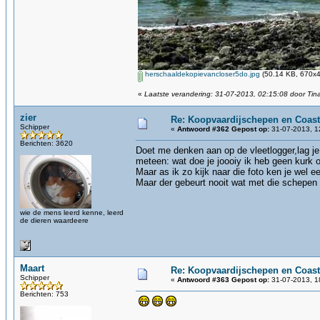
herschaaldekopievancloser5do.jpg
(50.14 KB, 670x4
«
Laatste verandering: 31-07-2013, 02:15:08 door Tin
zier
Re: Koopvaardijschepen en Coast
Schipper
«
Antwoord #362 Gepost op:
31-07-2013, 1
Berichten: 3620
Doet me denken aan op de vleetlogger,lag je 
meteen: wat doe je joooiy ik heb geen kurk 
Maar as ik zo kijk naar die foto ken je wel e
Maar der gebeurt nooit wat met die schepen 
wie de mens leerd kenne, leerd
de dieren waardeere
Maart
Re: Koopvaardijschepen en Coast
Schipper
«
Antwoord #363 Gepost op:
31-07-2013, 1
Berichten: 753