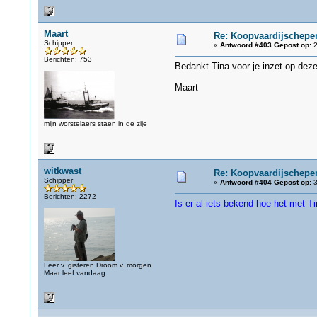
Maart
Re: Koopvaardijschepen
Schipper
«
Antwoord #403 Gepost op:
2
Berichten: 753
Bedankt Tina voor je inzet op deze
Maart
mijn worstelaers staen in de zije
witkwast
Re: Koopvaardijschepen
Schipper
«
Antwoord #404 Gepost op:
3
Berichten: 2272
Is er al iets bekend hoe het met Ti
Leer v. gisteren Droom v. morgen
Maar leef vandaag