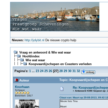
Nieuws:
http://jolybit.nl
De nieuwe crypto hulp
Vraag en antwoord & Wie wat waar
Hoofdindex
Wie wat waar
Koopvaardijschepen en Coasters verleden
Pagina's:
1
...
23
24
25
26
[
27
]
28
29
30
31
32
Topic: Koopvaardijschepen en Co
Auteur
Knorhaan
Re: Koopvaardijschepen
Schipper
«
Antwoord #390 Gepost op:
2
Berichten: 1817
Citaat van: Maart op 29-08-2013, 09:42:1
Mooie foto Tina
Maart