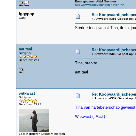
Eens gevaren Altijd Gevaren
http://www.scheveningen-haven.nl/
Iggypop
Re: Koopvaardijschepen
Gast
«
Antwoord #395 Gepost op:
1
Sterkte toegewenst Tina, ik zal jo
aat taal
Re: Koopvaardijschepen
Schipper
«
Antwoord #396 Gepost op:
1
Berichten: 261
Tina, sterkte
aat taal
witkwast
Re: Koopvaardijschepen
Schipper
«
Antwoord #397 Gepost op:
1
Berichten: 2272
Tina van hartebeterschap gewenst e
Witkwast ( Aad )
Leer v. gisteren Droom v. morgen