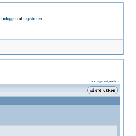
ft
inloggen
of
registreren
.
« vorige
volgende »