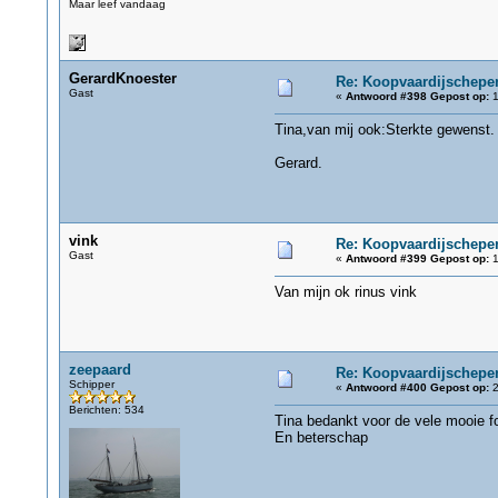
Maar leef vandaag
GerardKnoester
Re: Koopvaardijschepen
Gast
«
Antwoord #398 Gepost op:
1
Tina,van mij ook:Sterkte gewenst.
Gerard.
vink
Re: Koopvaardijschepen
Gast
«
Antwoord #399 Gepost op:
1
Van mijn ok rinus vink
zeepaard
Re: Koopvaardijschepen
Schipper
«
Antwoord #400 Gepost op:
2
Berichten: 534
Tina bedankt voor de vele mooie fo
En beterschap