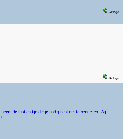
Gelogd
Gelogd
 neem de rust en tijd die je nodig hebt om te herstellen. Wij
nt.