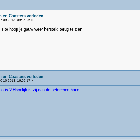
 en Coasters verleden
7-09-2013, 09:36:06 »
 site hoop je gauw weer hersteld terug te zien
 en Coasters verleden
0-10-2013, 16:02:17 »
na is ? Hopelijk is zij aan de beterende hand.