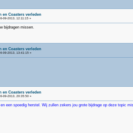
 en Coasters verleden
6-09-2013, 12:11:15 »
uw bijdragen missen.
 en Coasters verleden
6-09-2013, 13:41:15 »
 en Coasters verleden
6-09-2013, 20:35:50 »
n een spoedig herstel. Wij zullen zekers jou grote bijdrage op deze topic m