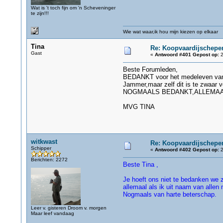
Wat is 't toch fijn om 'n Scheveninger
te zijn!!!
Wie wat waar,ik hou mijn kiezen op elkaar
Tina
Re: Koopvaardijschepen
Gast
«
Antwoord #401 Gepost op:
2
Beste Forumleden,
BEDANKT voor het medeleven van j
Jammer,maar zelf dit is te zwaar 
NOGMAALS BEDANKT,ALLEMAA
MVG TINA
witkwast
Re: Koopvaardijschepen
Schipper
«
Antwoord #402 Gepost op:
2
Berichten: 2272
Beste Tina ,
Je hoeft ons niet te bedanken we zi
allemaal als ik uit naam van allen 
Nogmaals van harte beterschap.
Leer v. gisteren Droom v. morgen
Maar leef vandaag