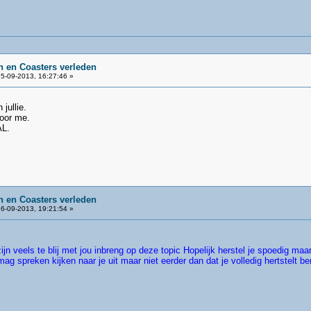
 en Coasters verleden
5-09-2013, 16:27:46 »
ullie.
voor me.
L.
 en Coasters verleden
6-09-2013, 19:21:54 »
jn veels te blij met jou inbreng op deze topic Hopelijk herstel je spoedig maar
mag spreken kijken naar je uit maar niet eerder dan dat je volledig hertstelt be