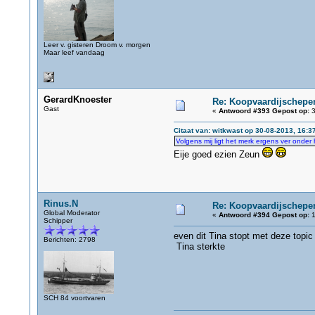
Leer v. gisteren Droom v. morgen
Maar leef vandaag
GerardKnoester
Re: Koopvaardijschepen
Gast
«
Antwoord #393 Gepost op:
3
Citaat van: witkwast op 30-08-2013, 16:3
Volgens mij ligt het merk ergens ver onder he
Eije goed ezien Zeun
Rinus.N
Re: Koopvaardijschepen
Global Moderator
«
Antwoord #394 Gepost op:
1
Schipper
even dit Tina stopt met deze topi
Berichten: 2798
Tina sterkte
SCH 84 voortvaren