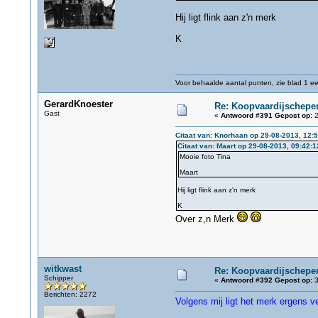
Hij ligt flink aan z'n merk
K
Voor behaalde aantal punten, zie blad 1 eer
GerardKnoester
Re: Koopvaardijschepen
Gast
«
Antwoord #391 Gepost op:
2
Citaat van: Knorhaan op 29-08-2013, 12:
Citaat van: Maart op 29-08-2013, 09:42:1
Mooie foto Tina
Maart
Hij ligt flink aan z'n merk
K
Over z,n Merk
witkwast
Re: Koopvaardijschepen
Schipper
«
Antwoord #392 Gepost op:
3
Berichten: 2272
Volgens mij ligt het merk ergens ver