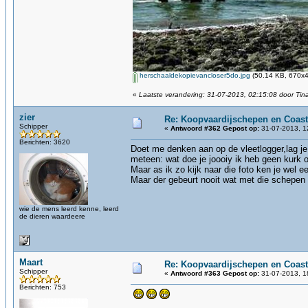
herschaaldekopievancloser5do.jpg
(50.14 KB, 670x4
«
Laatste verandering: 31-07-2013, 02:15:08 door Tin
zier
Re: Koopvaardijschepen en Coast
Schipper
«
Antwoord #362 Gepost op:
31-07-2013, 1
Berichten: 3620
Doet me denken aan op de vleetlogger,lag je 
meteen: wat doe je joooiy ik heb geen kurk 
Maar as ik zo kijk naar die foto ken je wel e
Maar der gebeurt nooit wat met die schepen 
wie de mens leerd kenne, leerd
de dieren waardeere
Maart
Re: Koopvaardijschepen en Coast
Schipper
«
Antwoord #363 Gepost op:
31-07-2013, 1
Berichten: 753