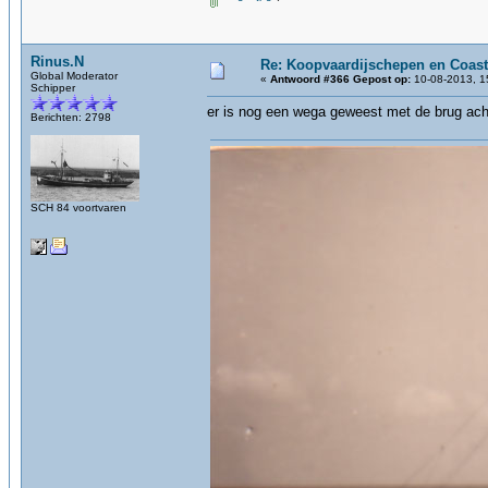
Rinus.N
Re: Koopvaardijschepen en Coast
Global Moderator
«
Antwoord #366 Gepost op:
10-08-2013, 1
Schipper
er is nog een wega geweest met de brug ach
Berichten: 2798
SCH 84 voortvaren