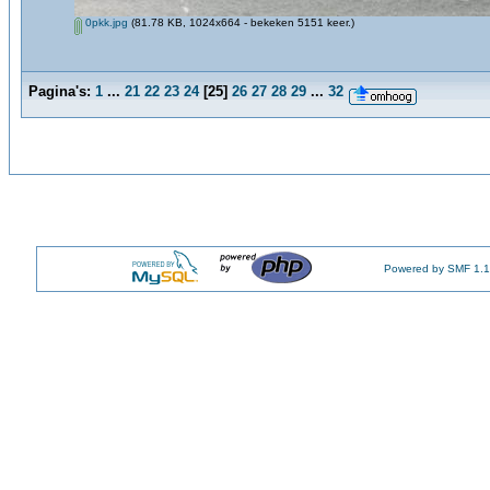
0pkk.jpg
(81.78 KB, 1024x664 - bekeken 5151 keer.)
Pagina's:
1
...
21
22
23
24
[
25
]
26
27
28
29
...
32
Powered by SMF 1.1