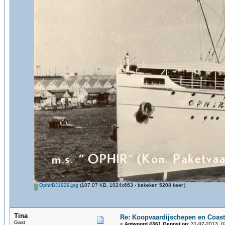
OphirBJ1929.jpg
(107.07 KB, 1024x663 - bekeken 5208 keer.)
Tina
Re: Koopvaardijschepen en Coast
Gast
«
Antwoord #361 Gepost op:
31-07-2013, 0