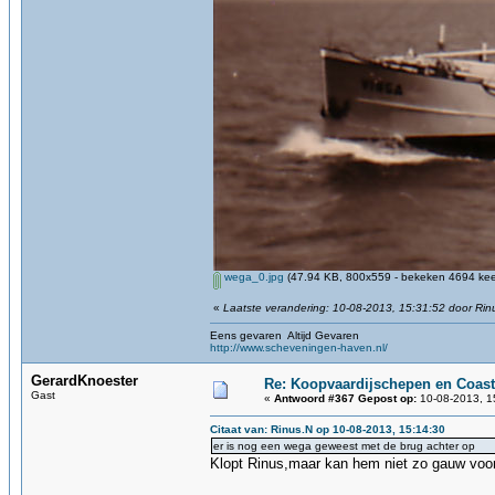
wega_0.jpg
(47.94 KB, 800x559 - bekeken 4694 keer
«
Laatste verandering: 10-08-2013, 15:31:52 door Rin
Eens gevaren Altijd Gevaren
http://www.scheveningen-haven.nl/
GerardKnoester
Re: Koopvaardijschepen en Coast
Gast
«
Antwoord #367 Gepost op:
10-08-2013, 1
Citaat van: Rinus.N op 10-08-2013, 15:14:30
er is nog een wega geweest met de brug achter op
Klopt Rinus,maar kan hem niet zo gauw voor