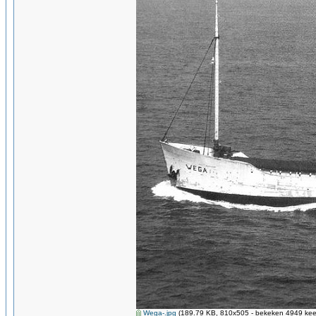
Wega-.jpg
(189.79 KB, 810x505 - bekeken 4949 keer