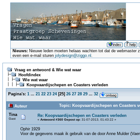
Nieuws:
Nieuwe leden moeten helaas wachten tot dat de webmaster ze a
even een e-mail sturen
jolydesign@ziggo.nl
.
Vraag en antwoord & Wie wat waar
Hoofdindex
Wie wat waar
Koopvaardijschepen en Coasters verleden
Pagina's:
1
...
21
22
23
24
[
25
]
26
27
28
29
...
32
Topic: Koopvaardijschepen en Coasters v
Auteur
Tina
Re: Koopvaardijschepen en Coasters verleden
Gast
«
Antwoord #360 Gepost op:
31-07-2013, 01:43:22 »
Ophir 1929
Voor de gegevens maak ik gebruik van de door Anne Mulder (Vaerde