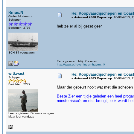
Rinus.N
Re: Koopvaardijschepen en Coast
Global Moderator
«
Antwoord #368 Gepost op:
10-08-2013, 1
Schipper
heb ze er al bij gezet geer
Berichten: 2798
SCH 84 voortvaren
Eens gevaren Altijd Gevaren
http://www.scheveningen-haven.nl/
witkwast
Re: Koopvaardijschepen en Coast
Schipper
«
Antwoord #369 Gepost op:
10-08-2013, 1
Berichten: 2272
Maar der gebeurt nooit wat met die schepen 
Beste Zier een tijdje geleden een heel prog
minste risico's en etc. brengt, ook wordt het
Leer v. gisteren Droom v. morgen
Maar leef vandaag