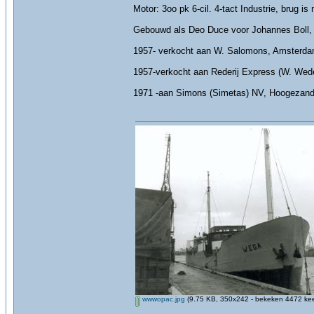
Motor: 3oo pk 6-cil. 4-tact Industrie, brug i
Gebouwd als Deo Duce voor Johannes Boll
1957- verkocht aan W. Salomons, Amsterda
1957-verkocht aan Rederij Express (W. Wed
1971 -aan Simons (Simetas) NV, Hoogezand, 
wwwopac.jpg
(9.75 KB, 350x242 - bekeken 4472 kee