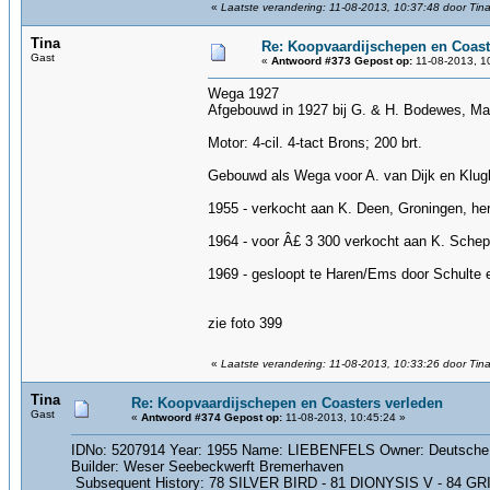
«
Laatste verandering: 11-08-2013, 10:37:48 door Tin
Tina
Re: Koopvaardijschepen en Coast
Gast
«
Antwoord #373 Gepost op:
11-08-2013, 1
Wega 1927
Afgebouwd in 1927 bij G. & H. Bodewes, Ma
Motor: 4-cil. 4-tact Brons; 200 brt.
Gebouwd als Wega voor A. van Dijk en Klugki
1955 - verkocht aan K. Deen, Groningen, her
1964 - voor Â£ 3 300 verkocht aan K. Sche
1969 - gesloopt te Haren/Ems door Schulte en
zie foto 399
«
Laatste verandering: 11-08-2013, 10:33:26 door Tin
Tina
Re: Koopvaardijschepen en Coasters verleden
Gast
«
Antwoord #374 Gepost op:
11-08-2013, 10:45:24 »
IDNo: 5207914 Year: 1955 Name: LIEBENFELS Owner: Deutsche D
Builder: Weser Seebeckwerft Bremerhaven
Subsequent History: 78 SILVER BIRD - 81 DIONYSIS V - 84 GRITIN