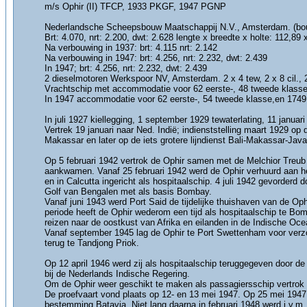
m/s Ophir (II) TFCP, 1933 PKGF, 1947 PGNP
Nederlandsche Scheepsbouw Maatschappij N.V., Amsterdam. (b
Brt: 4.070, nrt: 2.200, dwt: 2.628 lengte x breedte x holte: 112,89 
Na verbouwing in 1937: brt: 4.115 nrt: 2.142
Na verbouwing in 1947: brt: 4.256, nrt: 2.232, dwt: 2.439
In 1947; brt: 4.256, nrt: 2.232, dwt: 2.439
2 dieselmotoren Werkspoor NV, Amsterdam. 2 x 4 tew, 2 x 8 cil., 2
Vrachtschip met accommodatie voor 62 eerste-, 48 tweede klass
In 1947 accommodatie voor 62 eerste-, 54 tweede klasse,en 1749
In juli 1927 kiellegging, 1 september 1929 tewaterlating, 11 januar
Vertrek 19 januari naar Ned. Indië; indienststelling maart 1929 o
Makassar en later op de iets grotere lijndienst Bali-Makassar
Op 5 februari 1942 vertrok de Ophir samen met de Melchior Treub 
aankwamen. Vanaf 25 februari 1942 werd de Ophir verhuurd aan het
en in Calcutta ingericht als hospitaalschip. 4 juli 1942 gevorderd
Golf van Bengalen met als basis Bombay.
Vanaf juni 1943 werd Port Said de tijdelijke thuishaven van de Op
periode heeft de Ophir wederom een tijd als hospitaalschip te Bo
reizen naar de oostkust van Afrika en eilanden in de Indische Oce
Vanaf september 1945 lag de Ophir te Port Swettenham voor verzo
terug te Tandjong Priok.
Op 12 april 1946 werd zij als hospitaalschip teruggegeven door de
bij de Nederlands Indische Regering.
Om de Ophir weer geschikt te maken als passagiersschip vertrok 
De proefvaart vond plaats op 12- en 13 mei 1947. Op 25 mei 1947 
bestemming Batavia. Niet lang daarna in februari 1948 werd i.v.m.