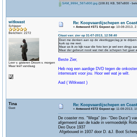
SAM_9994_587x800.jpg
(108.81 KB, 587x800 - bek
witkwast
Re: Koopvaardijschepen en Coast
Schipper
«
Antwoord #371 Gepost op:
10-08-2013, 2
Berichten: 2272
Citaat van: zier op 31-07-2013, 12:58:40
Doet me denken aan op de vleetlogger,lag je te drijven
kurk op me reet.
Maar as ik zo kijk naar die foto ken je wel een dingy aa
Maar der gebeurt nooit wat met die schepen het gaat al
Beste Zier,
Leer v. gisteren Droom v. morgen
Maar leef vandaag
Heb nog een aardige DVD tegen de onkosten 
interresant voor jou. Hoor wel wat je wilt.
Aad ( Witkwast )
Tina
Re: Koopvaardijschepen en Coast
Gast
«
Antwoord #372 Gepost op:
11-08-2013, 1
De coaster ms. "Wega" (ex- "Deo Duce") van 
afgemeerd aan 
Deo Duce 1937
Afgebouwd in 1937 door D. &J. Boot Scheeps