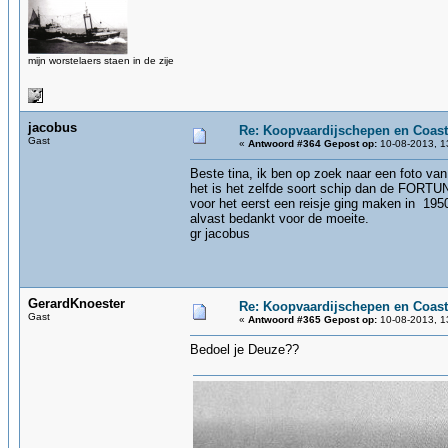
mijn worstelaers staen in de zije
jacobus
Re: Koopvaardijschepen en Coast
Gast
«
Antwoord #364 Gepost op:
10-08-2013, 1
Beste tina, ik ben op zoek naar een foto v
het is het zelfde soort schip dan de FORTU
voor het eerst een reisje ging maken in 1950
alvast bedankt voor de moeite.
gr jacobus
GerardKnoester
Re: Koopvaardijschepen en Coast
Gast
«
Antwoord #365 Gepost op:
10-08-2013, 1
Bedoel je Deuze??