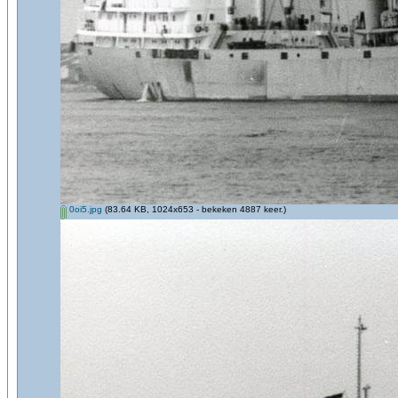
0oi5.jpg
(83.64 KB, 1024x653 - bekeken 4887 keer.)