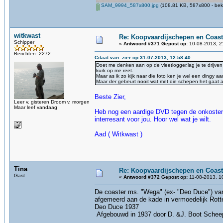
SAM_9994_587x800.jpg
(108.81 KB, 587x800 - bek
witkwast
Re: Koopvaardijschepen en Coast
Schipper
«
Antwoord #371 Gepost op:
10-08-2013, 2
Berichten: 2272
Citaat van: zier op 31-07-2013, 12:58:40
Doet me denken aan op de vleetlogger,lag je te drijven
kurk op me reet.
Maar as ik zo kijk naar die foto ken je wel een dingy aa
Maar der gebeurt nooit wat met die schepen het gaat al
Beste Zier,
Leer v. gisteren Droom v. morgen
Maar leef vandaag
Heb nog een aardige DVD tegen de onkosten 
interresant voor jou. Hoor wel wat je wilt.
Aad ( Witkwast )
Tina
Re: Koopvaardijschepen en Coast
Gast
«
Antwoord #372 Gepost op:
11-08-2013, 1
De coaster ms. "Wega" (ex- "Deo Duce") van 
afgemeerd aan 
Deo Duce 1937
Afgebouwd in 1937 door D. &J. Boot Scheeps