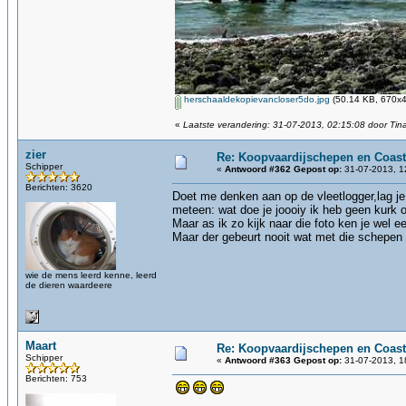
herschaaldekopievancloser5do.jpg
(50.14 KB, 670x4
«
Laatste verandering: 31-07-2013, 02:15:08 door Tin
zier
Re: Koopvaardijschepen en Coast
Schipper
«
Antwoord #362 Gepost op:
31-07-2013, 1
Berichten: 3620
Doet me denken aan op de vleetlogger,lag je 
meteen: wat doe je joooiy ik heb geen kurk 
Maar as ik zo kijk naar die foto ken je wel e
Maar der gebeurt nooit wat met die schepen 
wie de mens leerd kenne, leerd
de dieren waardeere
Maart
Re: Koopvaardijschepen en Coast
Schipper
«
Antwoord #363 Gepost op:
31-07-2013, 1
Berichten: 753