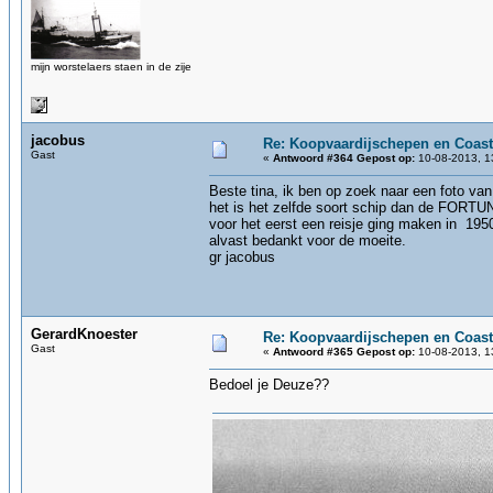
mijn worstelaers staen in de zije
jacobus
Re: Koopvaardijschepen en Coast
Gast
«
Antwoord #364 Gepost op:
10-08-2013, 1
Beste tina, ik ben op zoek naar een foto v
het is het zelfde soort schip dan de FORTU
voor het eerst een reisje ging maken in 1950
alvast bedankt voor de moeite.
gr jacobus
GerardKnoester
Re: Koopvaardijschepen en Coast
Gast
«
Antwoord #365 Gepost op:
10-08-2013, 1
Bedoel je Deuze??