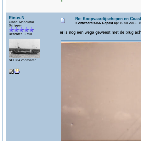
Rinus.N
Re: Koopvaardijschepen en Coast
Global Moderator
«
Antwoord #366 Gepost op:
10-08-2013, 1
Schipper
er is nog een wega geweest met de brug ach
Berichten: 2798
SCH 84 voortvaren