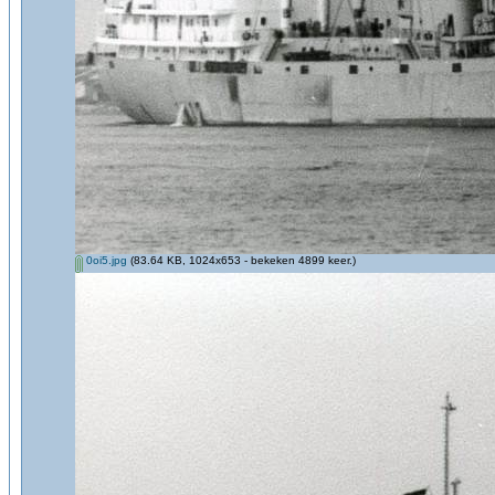
0oi5.jpg
(83.64 KB, 1024x653 - bekeken 4899 keer.)