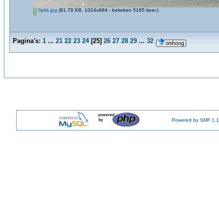
0pkk.jpg
(81.78 KB, 1024x664 - bekeken 5165 keer.)
Pagina's:
1
...
21
22
23
24
[
25
]
26
27
28
29
...
32
Powered by SMF 1.1