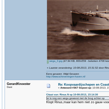
wega_0.jpg
(47.94 KB, 800x559 - bekeken 4708 keer
«
Laatste verandering: 10-08-2013, 15:31:52 door Rin
Eens gevaren Altijd Gevaren
http://www.scheveningen-haven.nl/
GerardKnoester
Re: Koopvaardijschepen en Coast
Gast
«
Antwoord #367 Gepost op:
10-08-2013, 1
Citaat van: Rinus.N op 10-08-2013, 15:14:30
er is nog een wega geweest met de brug achter op
Klopt Rinus,maar kan hem niet zo gauw voor