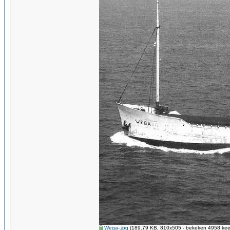
Wega-.jpg
(189.79 KB, 810x505 - bekeken 4958 keer