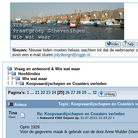
Nieuws:
Nieuwe leden moeten helaas wachten tot dat de webmaster ze a
even een e-mail sturen
jolydesign@ziggo.nl
.
Vraag en antwoord & Wie wat waar
Hoofdindex
Wie wat waar
Koopvaardijschepen en Coasters verleden
Pagina's:
1
...
21
22
23
24
[
25
]
26
27
28
29
...
32
Topic: Koopvaardijschepen en Coasters v
Auteur
Tina
Re: Koopvaardijschepen en Coasters verleden
Gast
«
Antwoord #360 Gepost op:
31-07-2013, 01:43:22 »
Ophir 1929
Voor de gegevens maak ik gebruik van de door Anne Mulder (Vaerde