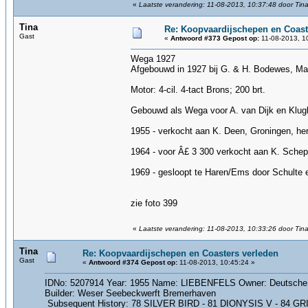
«
Laatste verandering: 11-08-2013, 10:37:48 door Tin
Tina
Re: Koopvaardijschepen en Coast
Gast
«
Antwoord #373 Gepost op:
11-08-2013, 1
Wega 1927
Afgebouwd in 1927 bij G. & H. Bodewes, Ma
Motor: 4-cil. 4-tact Brons; 200 brt.
Gebouwd als Wega voor A. van Dijk en Klugki
1955 - verkocht aan K. Deen, Groningen, her
1964 - voor Â£ 3 300 verkocht aan K. Sche
1969 - gesloopt te Haren/Ems door Schulte en
zie foto 399
«
Laatste verandering: 11-08-2013, 10:33:26 door Tin
Tina
Re: Koopvaardijschepen en Coasters verleden
Gast
«
Antwoord #374 Gepost op:
11-08-2013, 10:45:24 »
IDNo: 5207914 Year: 1955 Name: LIEBENFELS Owner: Deutsche D
Builder: Weser Seebeckwerft Bremerhaven
Subsequent History: 78 SILVER BIRD - 81 DIONYSIS V - 84 GRITIN