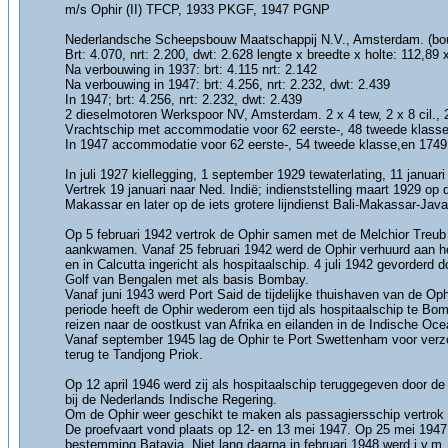
m/s Ophir (II) TFCP, 1933 PKGF, 1947 PGNP
Nederlandsche Scheepsbouw Maatschappij N.V., Amsterdam. (b
Brt: 4.070, nrt: 2.200, dwt: 2.628 lengte x breedte x holte: 112,89 
Na verbouwing in 1937: brt: 4.115 nrt: 2.142
Na verbouwing in 1947: brt: 4.256, nrt: 2.232, dwt: 2.439
In 1947; brt: 4.256, nrt: 2.232, dwt: 2.439
2 dieselmotoren Werkspoor NV, Amsterdam. 2 x 4 tew, 2 x 8 cil., 2
Vrachtschip met accommodatie voor 62 eerste-, 48 tweede klass
In 1947 accommodatie voor 62 eerste-, 54 tweede klasse,en 1749
In juli 1927 kiellegging, 1 september 1929 tewaterlating, 11 januar
Vertrek 19 januari naar Ned. Indië; indienststelling maart 1929 o
Makassar en later op de iets grotere lijndienst Bali-Makassar
Op 5 februari 1942 vertrok de Ophir samen met de Melchior Treub 
aankwamen. Vanaf 25 februari 1942 werd de Ophir verhuurd aan het
en in Calcutta ingericht als hospitaalschip. 4 juli 1942 gevorderd
Golf van Bengalen met als basis Bombay.
Vanaf juni 1943 werd Port Said de tijdelijke thuishaven van de Op
periode heeft de Ophir wederom een tijd als hospitaalschip te Bo
reizen naar de oostkust van Afrika en eilanden in de Indische Oce
Vanaf september 1945 lag de Ophir te Port Swettenham voor verzo
terug te Tandjong Priok.
Op 12 april 1946 werd zij als hospitaalschip teruggegeven door de
bij de Nederlands Indische Regering.
Om de Ophir weer geschikt te maken als passagiersschip vertrok 
De proefvaart vond plaats op 12- en 13 mei 1947. Op 25 mei 1947 
bestemming Batavia. Niet lang daarna in februari 1948 werd i.v.m.