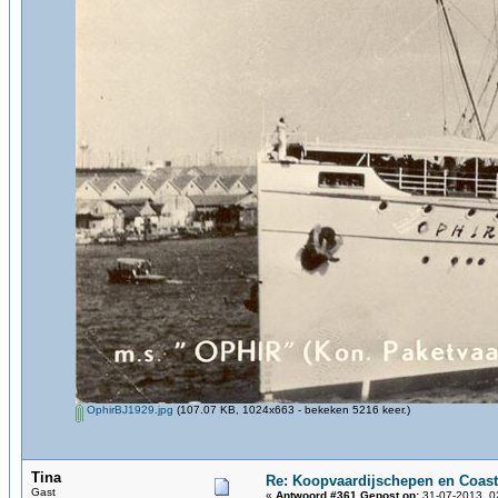
OphirBJ1929.jpg
(107.07 KB, 1024x663 - bekeken 5216 keer.)
Tina
Re: Koopvaardijschepen en Coast
Gast
«
Antwoord #361 Gepost op:
31-07-2013, 0