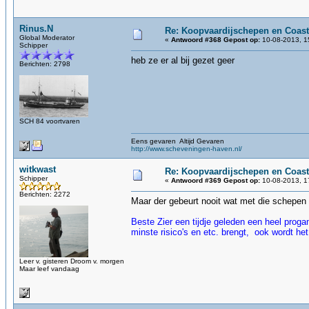
Rinus.N
Re: Koopvaardijschepen en Coast
Global Moderator
«
Antwoord #368 Gepost op:
10-08-2013, 1
Schipper
heb ze er al bij gezet geer
Berichten: 2798
SCH 84 voortvaren
Eens gevaren Altijd Gevaren
http://www.scheveningen-haven.nl/
witkwast
Re: Koopvaardijschepen en Coast
Schipper
«
Antwoord #369 Gepost op:
10-08-2013, 1
Berichten: 2272
Maar der gebeurt nooit wat met die schepen 
Beste Zier een tijdje geleden een heel prog
minste risico's en etc. brengt, ook wordt het
Leer v. gisteren Droom v. morgen
Maar leef vandaag