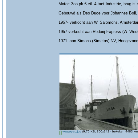
Motor: 3oo pk 6-cil. 4-tact Industrie, brug i
Gebouwd als Deo Duce voor Johannes Boll
1957- verkocht aan W. Salomons, Amsterda
1957-verkocht aan Rederij Express (W. Wed
1971 -aan Simons (Simetas) NV, Hoogezand, 
wwwopac.jpg
(9.75 KB, 350x242 - bekeken 4483 kee