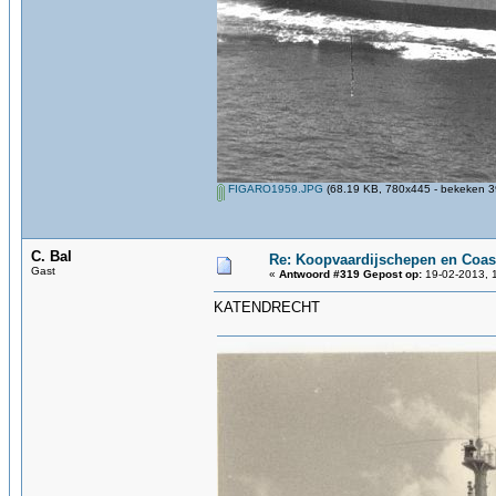
FIGARO1959.JPG
(68.19 KB, 780x445 - bekeken 39
C. Bal
Re: Koopvaardijschepen en Coas
Gast
«
Antwoord #319 Gepost op:
19-02-2013, 
KATENDRECHT