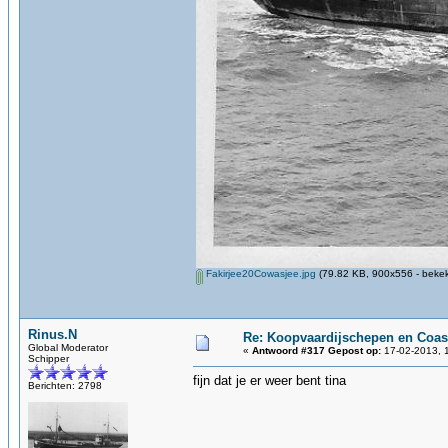
Fakirjee20Cowasjee.jpg
(79.82 KB, 900x556 - bekek
Rinus.N
Re: Koopvaardijschepen en Coas
Global Moderator
«
Antwoord #317 Gepost op:
17-02-2013, 1
Schipper
fijn dat je er weer bent tina
Berichten: 2798