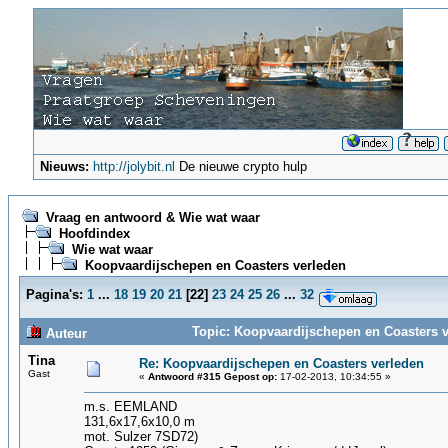
Nieuws:
http://jolybit.nl
De nieuwe crypto hulp
Vraag en antwoord & Wie wat waar
Hoofdindex
Wie wat waar
Koopvaardijschepen en Coasters verleden
Pagina's:
1
...
18
19
20
21
[
22
]
23
24
25
26
...
32
Topic: Koopvaardijschepen en Coasters v
Auteur
Tina
Re: Koopvaardijschepen en Coasters verleden
Gast
«
Antwoord #315 Gepost op:
17-02-2013, 10:34:55 »
m.s. EEMLAND
131,6x17,6x10,0 m
mot. Sulzer 7SD72)