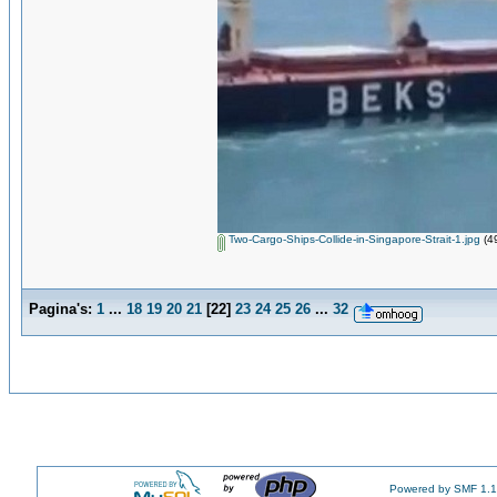
Two-Cargo-Ships-Collide-in-Singapore-Strait-1.jpg
(4
Pagina's:
1
...
18
19
20
21
[
22
]
23
24
25
26
...
32
Powered by SMF 1.1