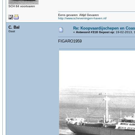
SCH 84 voortvaren
Eens gevaren Altijd Gevaren
http://www.scheveningen-haven.nl/
C. Bal
Re: Koopvaardijschepen en Coas
Gast
«
Antwoord #318 Gepost op:
19-02-2013, 
FIGARO1959