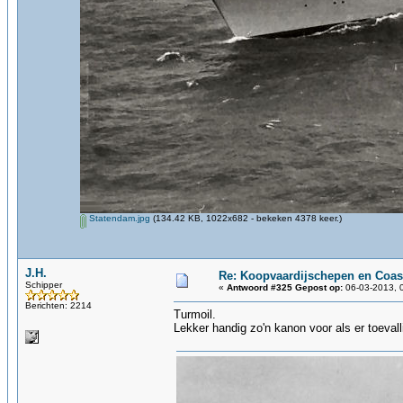
Statendam.jpg
(134.42 KB, 1022x682 - bekeken 4378 keer.)
J.H.
Re: Koopvaardijschepen en Coas
Schipper
«
Antwoord #325 Gepost op:
06-03-2013, 
Berichten: 2214
Turmoil.
Lekker handig zo'n kanon voor als er toevall