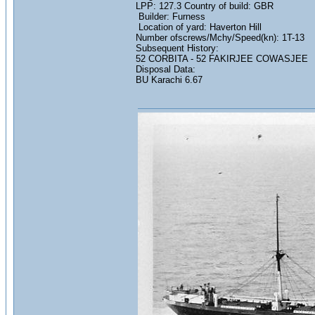
LPP: 127.3 Country of build: GBR
Builder: Furness
Location of yard: Haverton Hill
Number ofscrews/Mchy/Speed(kn): 1T-13
Subsequent History:
52 CORBITA - 52 FAKIRJEE COWASJEE
Disposal Data:
BU Karachi 6.67