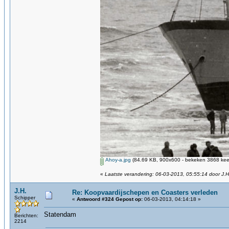
Ahoy-a.jpg
(84.69 KB, 900x600 - bekeken 3868 keer
«
Laatste verandering: 06-03-2013, 05:55:14 door J.H
J.H.
Re: Koopvaardijschepen en Coasters verleden
Schipper
«
Antwoord #324 Gepost op:
06-03-2013, 04:14:18 »
Statendam
Berichten:
2214