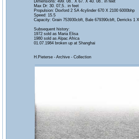
Dimensions: 499. 08.. X 67. X 40. 08.. in feet
Max Dr: 30. 07,5.. in feet
Propulsion: Doxford 2 SA 4cylinder 670 X 2100 6000bhp
Speed: 15.5
Capacity: Grain 753930cbft, Bale 679390cbft, Derricks 
Subsequent history:
1972 sold as Maria Elisa
1980 sold as Alpac Africa
01.07.1984 broken up at Shanghai
H.Pieterse - Archive - Collection