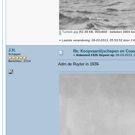
Turmoil-.jpg
(52.39 KB, 900x600 - bekeken 3904 kee
«
Laatste verandering: 06-03-2013, 05:53:52 door J.H
J.H.
Re: Koopvaardijschepen en Coas
Schipper
«
Antwoord #326 Gepost op:
06-03-2013, 
Berichten: 2214
Adm.de Ruyter in 1939-