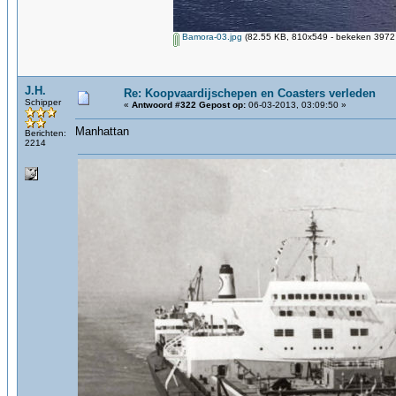
Bamora-03.jpg
(82.55 KB, 810x549 - bekeken 3972 
J.H.
Re: Koopvaardijschepen en Coasters verleden
Schipper
«
Antwoord #322 Gepost op:
06-03-2013, 03:09:50 »
Manhattan
Berichten:
2214