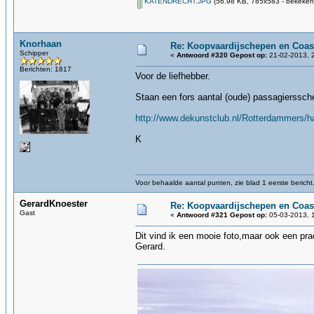
KATENDRECHT.JPG
(56.98 KB, 785x583 - bekeken 
Knorhaan
Re: Koopvaardijschepen en Coas
Schipper
«
Antwoord #320 Gepost op:
21-02-2013, 
Berichten: 1817
Voor de liefhebber.
Staan een fors aantal (oude) passagierssch
http://www.dekunstclub.nl/Rotterdammers/h
K
Voor behaalde aantal punten, zie blad 1 eerste bericht
GerardKnoester
Re: Koopvaardijschepen en Coas
Gast
«
Antwoord #321 Gepost op:
05-03-2013, 
Dit vind ik een mooie foto,maar ook een pra
Gerard.