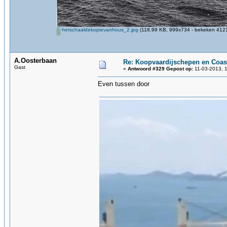
herschaaldekopievanhous_2.jpg
(118.99 KB, 999x734 - bekeken 4121
A.Oosterbaan
Re: Koopvaardijschepen en Coas
Gast
«
Antwoord #329 Gepost op:
11-03-2013, 1
Even tussen door