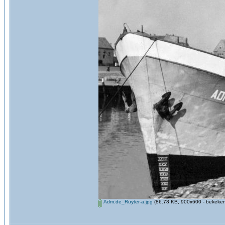
Adm.de_Ruyter-a.jpg
(86.78 KB, 900x600 - bekeken