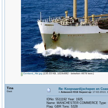
Eemland_Nld.jpg
(135.03 KB, 1024x682 - bekeken 4678 keer.)
Tina
Re: Koopvaardijschepen en Coas
Gast
«
Antwoord #316 Gepost op:
17-02-2013, 
IDNo: 5511192 Year: 1925
Name: MANCHESTER COMMERCE Type: Car
Flag: GBR Tons: 5328