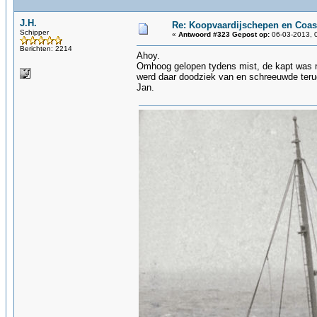
J.H.
Re: Koopvaardijschepen en Coas
Schipper
«
Antwoord #323 Gepost op:
06-03-2013, 
Berichten: 2214
Ahoy.
Omhoog gelopen tydens mist, de kapt was n
werd daar doodziek van en schreeuwde terug 
Jan.