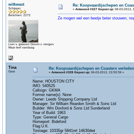
witkwast
Re: Koopvaardijschepen en Coas
Schipper
«
Antwoord #327 Gepost op:
06-03-2013, 
Berichten: 2272
Ze mogen wel een beetje beter stouwen, nog
Leer v. gisteren Droom v. morgen
Maar leef vandaag
Tina
Re: Koopvaardijschepen en Coasters verleden
Gast
«
Antwoord #328 Gepost op:
06-03-2013, 23:50:59 »
Name: HOUSTON CITY
IMO: 540525
Callsign: GKMA
Former name(s): None
Owner: Leeds Shipping Company Ltd
Manager: Sir William Reardon Smith & Sons Ltd
Builder: Wm Doxford & Sons Ltd Sunderland
Year of Build: 1963
Type: General Cargo
Homeport: Bideford
Flag:U.K.
Tonnage: 10335gr 5841nrt 14630dwt